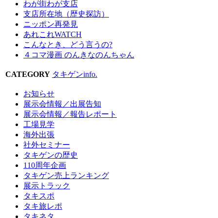
わが街わが支店
支店所在地（歴史探訪）
ニッポン再発見
あれこれWATCH
こんなとき、どう言うの?
４コマ漫画 のんきなのんちゃん
CATEGORY
タキゲンinfo.
お知らせ
展示会情報／出展告知
展示会情報／報告レポート
工場見学
海外出張
社外セミナー
タキゲンの歴史
110周年企画
タキゲン売上ランキング
展示トラック
タキスポ
タキ旅レポ
タキネタ