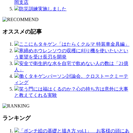
岡支店
防災訓練実施しました
オススメの記事
ここにもタキゲン「はたらくクルマ 特装車金具編」
寒締めホウレンソウの収穫に刈り機を使いたいとい
う要望を受け長刃を開発
安全で衛生的な水を自宅で飲めない人の数は「21億
人」
働くタキゲンパーソン討論会。クロストークミーテ
ィング
笑う門には福はくるのか？心の持ち方は意外に大事
と教えてくれる実験
ランキング
「ポンチ絵の基礎と描き方 vol.1」 お客様の頭にあ