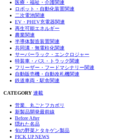
医療・福祉・介護関連
ロボット・自動化装置関連
二次電池関連
EV・PHEV充電器関連
再生可能エネルギー
農業関連
半導体製造装置関連
共同溝・無電柱化関連
サーバーラック・エンクロジャー
特装車・バス・トラック関連
フリーザー・フードマシナリー関連
自動販売機・自動改札機関連
鉄道車両・駅舎関連
CATEGORY
連載
営業、丸ごとフカボリ
新製品開発最前線
Before After
隠れた名品
旬の野菜とタキゲン製品
PICK UP NEWS