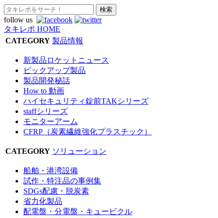
follow us
タキレポ HOME
CATEGORY
製品情報
新製品ロケットニュース
ピックアップ製品
製品開発秘話
How to 動画
ハイセキュリティ錠前TAKシリーズ
staffシリーズ
モニターアーム
CFRP（炭素繊維強化プラスチック）
CATEGORY
ソリューション
船舶・港湾設備
試作・特注品の事例集
SDGs配慮・脱炭素
省力化製品
配電盤・分電盤・キュービクル