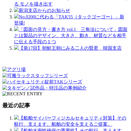
る モノを描き出す
新潟支店からのお知らせ
No.0200に代わる「TAK55（タックゴーゴー）」新
登場!
「図面の見方・書き方 vol.1 三角法について」図面
とは製品のデザイン、大きさ、動き、材質などを相手
に伝える手段の１つ
【第17回】朝鮮王朝にみる二人の賢君 韓国支店
最近の記事
【船舶サイバーフィジカルセキュリティ対策】その
航行、支えます。船舶の安全を支えるご提案。
【船舶水密性確保の重要性】その航行、支えます。