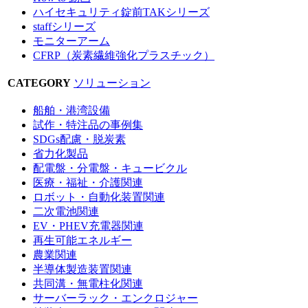
ハイセキュリティ錠前TAKシリーズ
staffシリーズ
モニターアーム
CFRP（炭素繊維強化プラスチック）
CATEGORY
ソリューション
船舶・港湾設備
試作・特注品の事例集
SDGs配慮・脱炭素
省力化製品
配電盤・分電盤・キュービクル
医療・福祉・介護関連
ロボット・自動化装置関連
二次電池関連
EV・PHEV充電器関連
再生可能エネルギー
農業関連
半導体製造装置関連
共同溝・無電柱化関連
サーバーラック・エンクロジャー