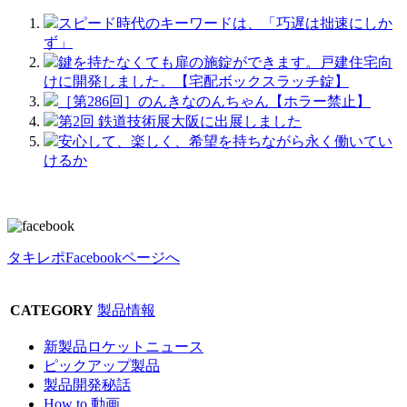
スピード時代のキーワードは、「巧遅は拙速にしか
ず」
鍵を持たなくても扉の施錠ができます。戸建住宅向
けに開発しました。【宅配ボックスラッチ錠】
［第286回］のんきなのんちゃん【ホラー禁止】
第2回 鉄道技術展大阪に出展しました
安心して、楽しく、希望を持ちながら永く働いてい
けるか
タキレポFacebookページへ
CATEGORY
製品情報
新製品ロケットニュース
ピックアップ製品
製品開発秘話
How to 動画