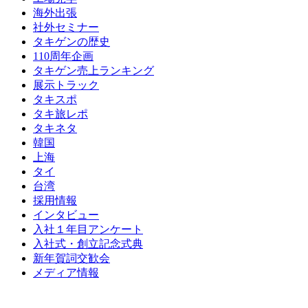
海外出張
社外セミナー
タキゲンの歴史
110周年企画
タキゲン売上ランキング
展示トラック
タキスポ
タキ旅レポ
タキネタ
韓国
上海
タイ
台湾
採用情報
インタビュー
入社１年目アンケート
入社式・創立記念式典
新年賀詞交歓会
メディア情報