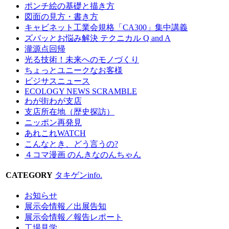
ポンチ絵の基礎と描き方
図面の見方・書き方
キャビネット工業会規格「CA300」集中講義
ズバッとお悩み解決 テクニカル Q and A
瀧源点回帰
光る技術！未来へのモノづくり
ちょっとユニークなお客様
ビジサスニュース
ECOLOGY NEWS SCRAMBLE
わが街わが支店
支店所在地（歴史探訪）
ニッポン再発見
あれこれWATCH
こんなとき、どう言うの?
４コマ漫画 のんきなのんちゃん
CATEGORY
タキゲンinfo.
お知らせ
展示会情報／出展告知
展示会情報／報告レポート
工場見学