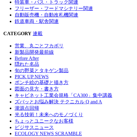
特装車・バス・トラック関連
フリーザー・フードマシナリー関連
自動販売機・自動改札機関連
鉄道車両・駅舎関連
CATEGORY
連載
営業、丸ごとフカボリ
新製品開発最前線
Before After
隠れた名品
旬の野菜とタキゲン製品
PICK UP NEWS
ポンチ絵の基礎と描き方
図面の見方・書き方
キャビネット工業会規格「CA300」集中講義
ズバッとお悩み解決 テクニカル Q and A
瀧源点回帰
光る技術！未来へのモノづくり
ちょっとユニークなお客様
ビジサスニュース
ECOLOGY NEWS SCRAMBLE