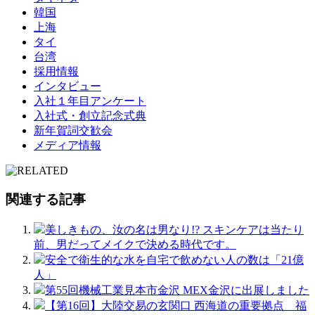
韓国
上海
タイ
台湾
採用情報
インタビュー
入社１年目アンケート
入社式・創立記念式典
新年賀詞交歓会
メディア情報
関連する記事
美しきもの、汝の名は男なり!? スキンケアは当たり
前、男だってメイクで決める時代です。
安全で衛生的な水を自宅で飲めない人の数は「21億
人」
第55回機械工業見本市金沢 MEX金沢に出展しました
【第16回】大陸交易の玄関口 西海道の重要拠点 福