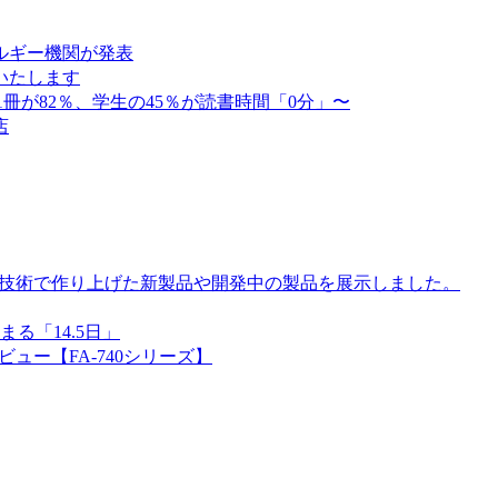
ルギー機関が発表
いたします
1冊が82％、学生の45％が読書時間「0分」〜
店
社技術で作り上げた新製品や開発中の製品を展示しました。
る「14.5日」
ュー【FA-740シリーズ】