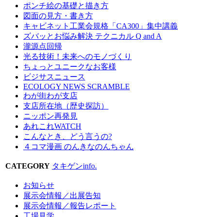
ポンチ絵の基礎と描き方
図面の見方・書き方
キャビネット工業会規格「CA300」集中講義
ズバッとお悩み解決 テクニカル Q and A
瀧源点回帰
光る技術！未来へのモノづくり
ちょっとユニークなお客様
ビジサスニュース
ECOLOGY NEWS SCRAMBLE
わが街わが支店
支店所在地（歴史探訪）
ニッポン再発見
あれこれWATCH
こんなとき、どう言うの?
４コマ漫画 のんきなのんちゃん
CATEGORY
タキゲンinfo.
お知らせ
展示会情報／出展告知
展示会情報／報告レポート
工場見学