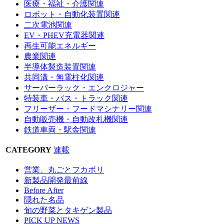
医療・福祉・介護関連
ロボット・自動化装置関連
二次電池関連
EV・PHEV充電器関連
再生可能エネルギー
農業関連
半導体製造装置関連
共同溝・無電柱化関連
サーバーラック・エンクロジャー
特装車・バス・トラック関連
フリーザー・フードマシナリー関連
自動販売機・自動改札機関連
鉄道車両・駅舎関連
CATEGORY
連載
営業、丸ごとフカボリ
新製品開発最前線
Before After
隠れた名品
旬の野菜とタキゲン製品
PICK UP NEWS