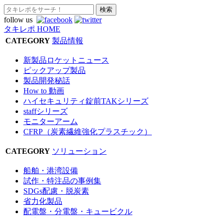
follow us
タキレポ HOME
CATEGORY
製品情報
新製品ロケットニュース
ピックアップ製品
製品開発秘話
How to 動画
ハイセキュリティ錠前TAKシリーズ
staffシリーズ
モニターアーム
CFRP（炭素繊維強化プラスチック）
CATEGORY
ソリューション
船舶・港湾設備
試作・特注品の事例集
SDGs配慮・脱炭素
省力化製品
配電盤・分電盤・キュービクル