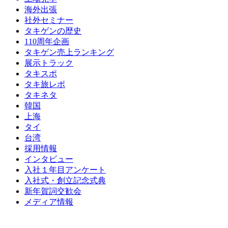
海外出張
社外セミナー
タキゲンの歴史
110周年企画
タキゲン売上ランキング
展示トラック
タキスポ
タキ旅レポ
タキネタ
韓国
上海
タイ
台湾
採用情報
インタビュー
入社１年目アンケート
入社式・創立記念式典
新年賀詞交歓会
メディア情報