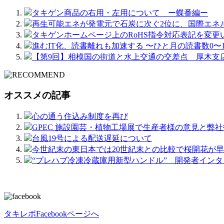
タキゲン商品の右用・左用について ー蝶番編ー
再生可能エネが発電元で石炭に次ぐ2位に、国際エネ
タキゲンホームページ上のRoHS指令対応表記を変更
進むIT化、読書離れも加速する 〜ひと月の読書数0〜
【第9回】相模国の街道と水上交通の交差点 厚木支
オススメの記事
心の通う住込み制度を再び
GPEC 施設園芸・植物工場展で生産者様の意見と弊
台風19号による配送遅延について
今世紀末の東日本では20世紀末との比較で桜開花が早ま
“プレハブ冷凍冷蔵庫用新型ハンドル” 開発者インタビ
タキレポFacebookページへ