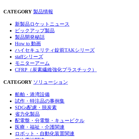
CATEGORY
製品情報
新製品ロケットニュース
ピックアップ製品
製品開発秘話
How to 動画
ハイセキュリティ錠前TAKシリーズ
staffシリーズ
モニターアーム
CFRP（炭素繊維強化プラスチック）
CATEGORY
ソリューション
船舶・港湾設備
試作・特注品の事例集
SDGs配慮・脱炭素
省力化製品
配電盤・分電盤・キュービクル
医療・福祉・介護関連
ロボット・自動化装置関連