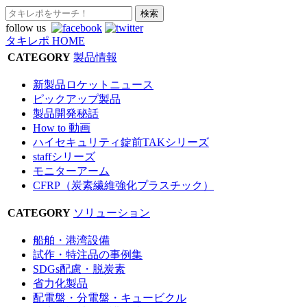
follow us
タキレポ HOME
CATEGORY
製品情報
新製品ロケットニュース
ピックアップ製品
製品開発秘話
How to 動画
ハイセキュリティ錠前TAKシリーズ
staffシリーズ
モニターアーム
CFRP（炭素繊維強化プラスチック）
CATEGORY
ソリューション
船舶・港湾設備
試作・特注品の事例集
SDGs配慮・脱炭素
省力化製品
配電盤・分電盤・キュービクル