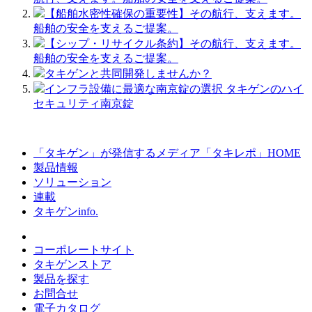
【船舶水密性確保の重要性】その航行、支えます。
船舶の安全を支えるご提案。
【シップ・リサイクル条約】その航行、支えます。
船舶の安全を支えるご提案。
タキゲンと共同開発しませんか？
インフラ設備に最適な南京錠の選択 タキゲンのハイ
セキュリティ南京錠
「タキゲン」が発信するメディア「タキレポ」HOME
製品情報
ソリューション
連載
タキゲンinfo.
コーポレートサイト
タキゲンストア
製品を探す
お問合せ
電子カタログ