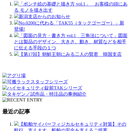
「ポンチ絵の基礎と描き方 vol.1」 お客様の頭にあ
る モノを描き出す
新潟支店からのお知らせ
No.0200に代わる「TAK55（タックゴーゴー）」新
登場!
「図面の見方・書き方 vol.1 三角法について」図面
とは製品のデザイン、大きさ、動き、材質などを相手
に伝える手段の１つ
【第17回】朝鮮王朝にみる二人の賢君 韓国支店
最近の記事
【船舶サイバーフィジカルセキュリティ対策】その
航行、支えます。船舶の安全を支えるご提案。