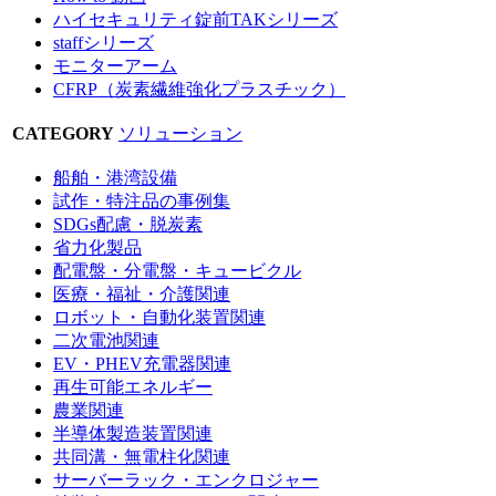
ハイセキュリティ錠前TAKシリーズ
staffシリーズ
モニターアーム
CFRP（炭素繊維強化プラスチック）
CATEGORY
ソリューション
船舶・港湾設備
試作・特注品の事例集
SDGs配慮・脱炭素
省力化製品
配電盤・分電盤・キュービクル
医療・福祉・介護関連
ロボット・自動化装置関連
二次電池関連
EV・PHEV充電器関連
再生可能エネルギー
農業関連
半導体製造装置関連
共同溝・無電柱化関連
サーバーラック・エンクロジャー