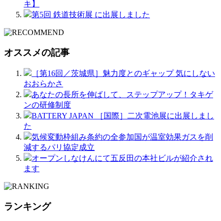
キ】
第5回 鉄道技術展 に出展しました
オススメの記事
［第16回／茨城県］魅力度とのギャップ 気にしない
おおらかさ
あなたの長所を伸ばして、ステップアップ！タキゲ
ンの研修制度
BATTERY JAPAN ［国際］二次電池展に出展しまし
た
気候変動枠組み条約の全参加国が温室効果ガスを削
減するパリ協定成立
オープンしなけんにて五反田の本社ビルが紹介され
ます
ランキング