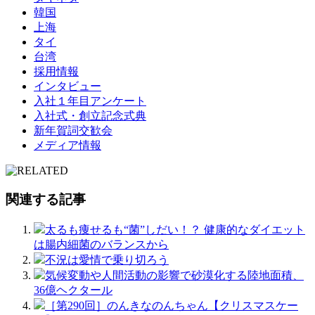
韓国
上海
タイ
台湾
採用情報
インタビュー
入社１年目アンケート
入社式・創立記念式典
新年賀詞交歓会
メディア情報
関連する記事
太るも痩せるも“菌”しだい！？ 健康的なダイエット
は腸内細菌のバランスから
不況は愛情で乗り切ろう
気候変動や人間活動の影響で砂漠化する陸地面積、
36億ヘクタール
［第290回］のんきなのんちゃん【クリスマスケー