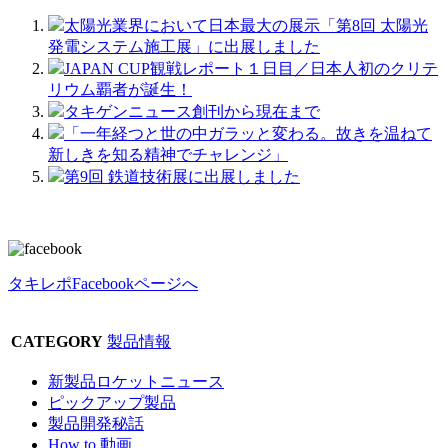
太陽光業界において日本最大の展示「第8回 太陽光
発電システム施工展」に出展しました
JAPAN CUP観戦レポート１日目／日本人初のクリテ
リウム覇者が誕生！
タキゲンニュース創刊から現在まで
「一年経つと世の中ガラッと変わる。故きを温ねて
新しきを知る精神でチャレンジ」
第9回 鉄道技術展に出展しました
タキレポFacebookページへ
CATEGORY
製品情報
新製品ロケットニュース
ピックアップ製品
製品開発秘話
How to 動画