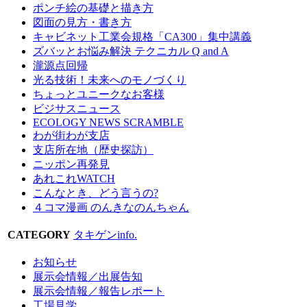
ポンチ絵の基礎と描き方
図面の見方・書き方
キャビネット工業会規格「CA300」集中講義
ズバッとお悩み解決 テクニカル Q and A
瀧源点回帰
光る技術！未来へのモノづくり
ちょっとユニークなお客様
ビジサスニュース
ECOLOGY NEWS SCRAMBLE
わが街わが支店
支店所在地（歴史探訪）
ニッポン再発見
あれこれWATCH
こんなとき、どう言うの?
４コマ漫画 のんきなのんちゃん
CATEGORY
タキゲンinfo.
お知らせ
展示会情報／出展告知
展示会情報／報告レポート
工場見学