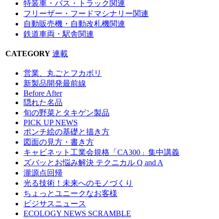
特装車・バス・トラック関連
フリーザー・フードマシナリー関連
自動販売機・自動改札機関連
鉄道車両・駅舎関連
CATEGORY
連載
営業、丸ごとフカボリ
新製品開発最前線
Before After
隠れた名品
旬の野菜とタキゲン製品
PICK UP NEWS
ポンチ絵の基礎と描き方
図面の見方・書き方
キャビネット工業会規格「CA300」集中講義
ズバッとお悩み解決 テクニカル Q and A
瀧源点回帰
光る技術！未来へのモノづくり
ちょっとユニークなお客様
ビジサスニュース
ECOLOGY NEWS SCRAMBLE