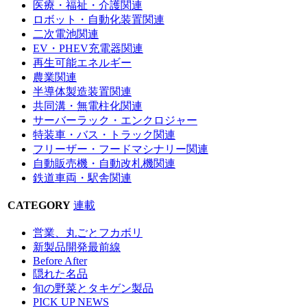
医療・福祉・介護関連
ロボット・自動化装置関連
二次電池関連
EV・PHEV充電器関連
再生可能エネルギー
農業関連
半導体製造装置関連
共同溝・無電柱化関連
サーバーラック・エンクロジャー
特装車・バス・トラック関連
フリーザー・フードマシナリー関連
自動販売機・自動改札機関連
鉄道車両・駅舎関連
CATEGORY
連載
営業、丸ごとフカボリ
新製品開発最前線
Before After
隠れた名品
旬の野菜とタキゲン製品
PICK UP NEWS