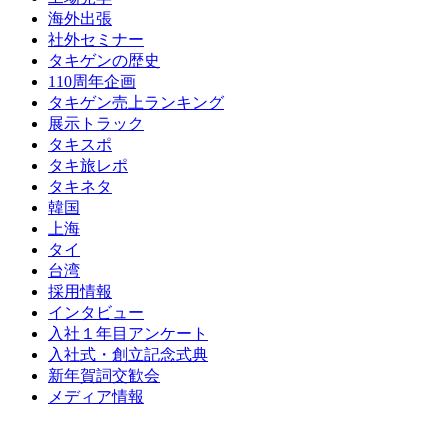
海外出張
社外セミナー
タキゲンの歴史
110周年企画
タキゲン売上ランキング
展示トラック
タキスポ
タキ旅レポ
タキネタ
韓国
上海
タイ
台湾
採用情報
インタビュー
入社１年目アンケート
入社式・創立記念式典
新年賀詞交歓会
メディア情報