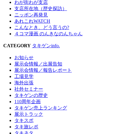
わが街わが支店
支店所在地（歴史探訪）
ニッポン再発見
あれこれWATCH
こんなとき、どう言うの?
４コマ漫画 のんきなのんちゃん
CATEGORY
タキゲンinfo.
お知らせ
展示会情報／出展告知
展示会情報／報告レポート
工場見学
海外出張
社外セミナー
タキゲンの歴史
110周年企画
タキゲン売上ランキング
展示トラック
タキスポ
タキ旅レポ
タキネタ