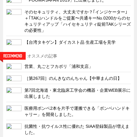
サーバーラック・エンクロジャー
そのセキュリティ、大丈夫ですか？｢インジケーター｣
特装車・バス・トラック関連
＋｢TAK｣ハンドルをご提案〜共通キーNo.0200からのセ
フリーザー・フードマシナリー関連
キュリティアップ「ハイセキュリティ錠前TAKシリーズ
の必要性」
自動販売機・自動改札機関連
【台湾タキゲン】ダイカスト品 生産工場を見学
鉄道車両・駅舎関連
連載
CATEGORY
オススメの記事
営業、丸ごとフカボリ
営業、丸ごとフカボリ「浦和支店」
新製品開発最前線
［第267回］のんきなのんちゃん【中華まんの日】
Before After
第7回北海道・東北臨床工学会の機器・企業WEB展示に
隠れた名品
出展しました
旬の野菜とタキゲン製品
医療用ボンベ2本を片手で運搬できる「ボンベハンドキ
PICK UP NEWS
ャリー」を開発しました。
ポンチ絵の基礎と描き方
抗菌性・抗ウイルス性に優れた SIAA登録製品が増えま
した。
図面の見方・書き方