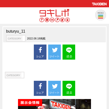
buturyu_11
製品情報
CATEGORY
2022.08.18掲載
CATEGORY
新製品ロケットニュース
ピックアップ製品
製品開発秘話
How to 動画
ハイセキュリティ錠前TAKシリーズ
CATEGORY
staffシリーズ
モニターアーム
CFRP（炭素繊維強化プラスチック）
ソリューション
CATEGORY