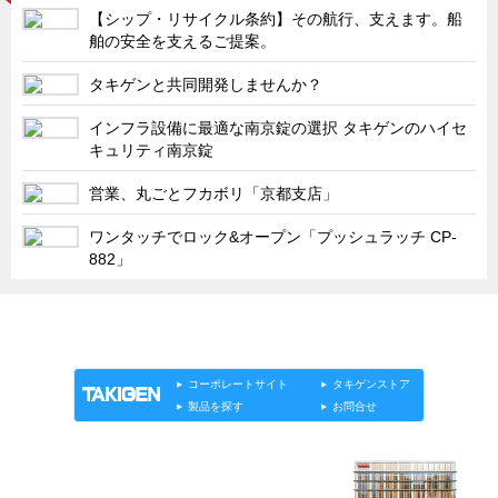
タキゲンinfo.
CATEGORY
【シップ・リサイクル条約】その航行、支えます。船
舶の安全を支えるご提案。
お知らせ
展示会情報／出展告知
タキゲンと共同開発しませんか？
展示会情報／報告レポート
インフラ設備に最適な南京錠の選択 タキゲンのハイセ
キュリティ南京錠
工場見学
営業、丸ごとフカボリ「京都支店」
海外出張
社外セミナー
ワンタッチでロック&オープン「プッシュラッチ CP-
882」
タキゲンの歴史
110周年企画
「タキゲン」が発信するメディア「タキレポ」HOME
タキゲン売上ランキング
製品情報
ソリューション
連載
タキゲンinfo.
展示トラック
コーポレートサイト
タキゲンストア
製品を探す
お問合せ
タキスポ
タキ旅レポ
タキネタ