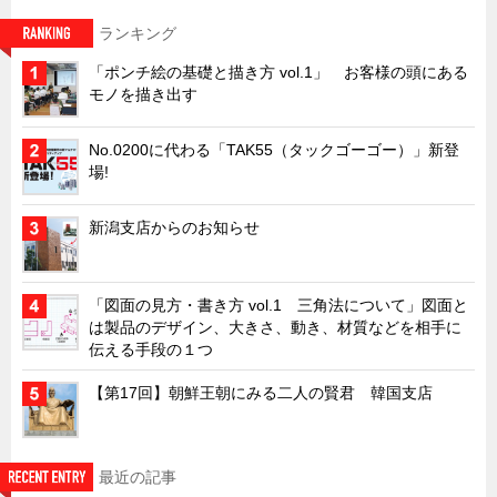
キャビネット工業会規格「CA300」集中講義
ランキング
ズバッとお悩み解決 テクニカル Q and A
「ポンチ絵の基礎と描き方 vol.1」 お客様の頭にある
モノを描き出す
瀧源点回帰
光る技術！未来へのモノづくり
No.0200に代わる「TAK55（タックゴーゴー）」新登
場!
ちょっとユニークなお客様
ビジサスニュース
新潟支店からのお知らせ
ECOLOGY NEWS SCRAMBLE
わが街わが支店
「図面の見方・書き方 vol.1 三角法について」図面と
支店所在地（歴史探訪）
は製品のデザイン、大きさ、動き、材質などを相手に
伝える手段の１つ
ニッポン再発見
【第17回】朝鮮王朝にみる二人の賢君 韓国支店
あれこれWATCH
こんなとき、どう言うの?
４コマ漫画 のんきなのんちゃん
最近の記事