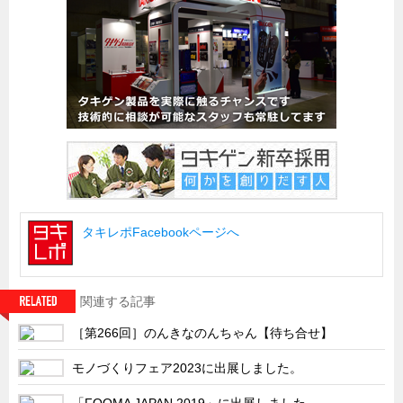
船舶・港湾設備
試作・特注品の事例集
SDGs配慮・脱炭素
省力化製品
配電盤・分電盤・キュービクル
医療・福祉・介護関連
ロボット・自動化装置関連
タキレポFacebookページへ
二次電池関連
EV・PHEV充電器関連
再生可能エネルギー
関連する記事
農業関連
［第266回］のんきなのんちゃん【待ち合せ】
半導体製造装置関連
モノづくりフェア2023に出展しました。
共同溝・無電柱化関連
「FOOMA JAPAN 2019」に出展しました