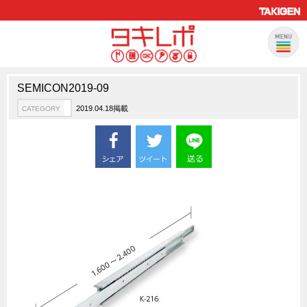
SEMICON2019-09
製品情報
CATEGORY
2019.04.18掲載
CATEGORY
新製品ロケットニュース
ピックアップ製品
製品開発秘話
How to 動画
ハイセキュリティ錠前TAKシリーズ
staffシリーズ
モニターアーム
CFRP（炭素繊維強化プラスチック）
ソリューション
CATEGORY