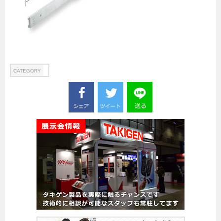
船舶・港湾設備
試作・特注品の事例集
SDGs配慮・脱炭素
省力化製品
CATEGORY
配電盤・分電盤・キュービクル
医療・福祉・介護関連
ロボット・自動化装置関連
二次電池関連
EV・PHEV充電器関連
再生可能エネルギー
農業関連
半導体製造装置関連
共同溝・無電柱化関連