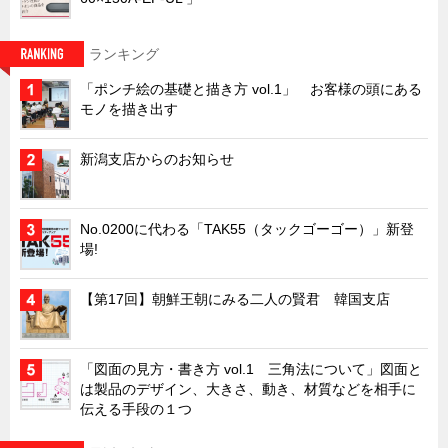
タキゲンinfo.
CATEGORY
お知らせ
ランキング
展示会情報／出展告知
「ポンチ絵の基礎と描き方 vol.1」 お客様の頭にある
展示会情報／報告レポート
モノを描き出す
工場見学
新潟支店からのお知らせ
海外出張
社外セミナー
No.0200に代わる「TAK55（タックゴーゴー）」新登
タキゲンの歴史
場!
110周年企画
【第17回】朝鮮王朝にみる二人の賢君 韓国支店
タキゲン売上ランキング
展示トラック
「図面の見方・書き方 vol.1 三角法について」図面と
タキスポ
は製品のデザイン、大きさ、動き、材質などを相手に
タキ旅レポ
伝える手段の１つ
タキネタ