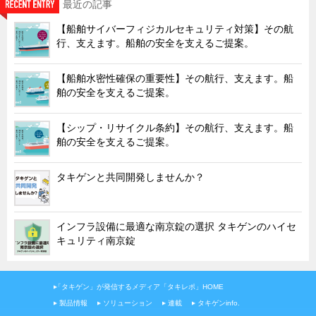
最近の記事
韓国
【船舶サイバーフィジカルセキュリティ対策】その航
上海
行、支えます。船舶の安全を支えるご提案。
タイ
【船舶水密性確保の重要性】その航行、支えます。船
台湾
舶の安全を支えるご提案。
採用情報
【シップ・リサイクル条約】その航行、支えます。船
インタビュー
舶の安全を支えるご提案。
入社１年目アンケート
タキゲンと共同開発しませんか？
入社式・創立記念式典
新年賀詞交歓会
メディア情報
インフラ設備に最適な南京錠の選択 タキゲンのハイセ
キュリティ南京錠
「タキゲン」が発信するメディア「タキレポ」HOME
製品情報
ソリューション
連載
タキゲンinfo.