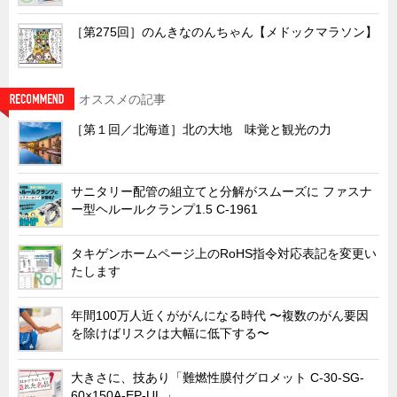
キャビネット工業会規格「CA300」集中講義
［第275回］のんきなのんちゃん【メドックマラソン】
ズバッとお悩み解決 テクニカル Q and A
瀧源点回帰
オススメの記事
光る技術！未来へのモノづくり
［第１回／北海道］北の大地 味覚と観光の力
ちょっとユニークなお客様
ビジサスニュース
サニタリー配管の組立てと分解がスムーズに ファスナ
ECOLOGY NEWS SCRAMBLE
ー型ヘルールクランプ1.5 C-1961
わが街わが支店
タキゲンホームページ上のRoHS指令対応表記を変更い
支店所在地（歴史探訪）
たします
ニッポン再発見
あれこれWATCH
年間100万人近くががんになる時代 〜複数のがん要因
を除けばリスクは大幅に低下する〜
こんなとき、どう言うの?
４コマ漫画 のんきなのんちゃん
大きさに、技あり「難燃性膜付グロメット C-30-SG-
60×150A-EP-UL 」