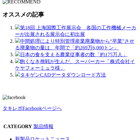
オススメの記事
第18回 上海国際工作展示会 各国の工作機械メーカ
ーが出展される展示会に初出展
中間処理により特別管理産業廃棄物から“卒業”させ
る廃棄物の量は、年間で「約269万6,000トン」
日本の食を支える農業従事者の数「約175万人」
飽くなき挑戦が生んだ、スーパーカー「株式会社イ
ケヤフォーミュラ様」
タキゲンCADデータダウンロード方法
タキレポFacebookページへ
CATEGORY
製品情報
新製品ロケットニュース