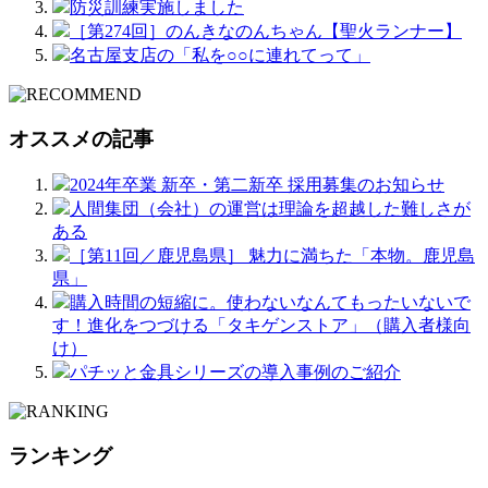
防災訓練実施しました
［第274回］のんきなのんちゃん【聖火ランナー】
名古屋支店の「私を○○に連れてって」
オススメの記事
2024年卒業 新卒・第二新卒 採用募集のお知らせ
人間集団（会社）の運営は理論を超越した難しさが
ある
［第11回／鹿児島県］ 魅力に満ちた「本物。鹿児島
県」
購入時間の短縮に。使わないなんてもったいないで
す！進化をつづける「タキゲンストア」（購入者様向
け）
パチッと金具シリーズの導入事例のご紹介
ランキング