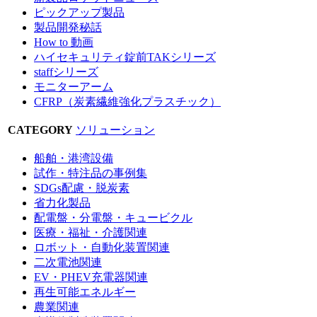
ピックアップ製品
製品開発秘話
How to 動画
ハイセキュリティ錠前TAKシリーズ
staffシリーズ
モニターアーム
CFRP（炭素繊維強化プラスチック）
CATEGORY
ソリューション
船舶・港湾設備
試作・特注品の事例集
SDGs配慮・脱炭素
省力化製品
配電盤・分電盤・キュービクル
医療・福祉・介護関連
ロボット・自動化装置関連
二次電池関連
EV・PHEV充電器関連
再生可能エネルギー
農業関連