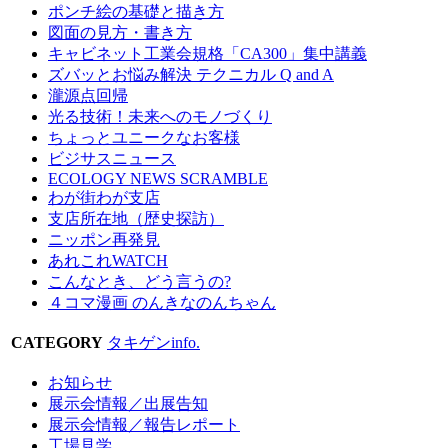
ポンチ絵の基礎と描き方
図面の見方・書き方
キャビネット工業会規格「CA300」集中講義
ズバッとお悩み解決 テクニカル Q and A
瀧源点回帰
光る技術！未来へのモノづくり
ちょっとユニークなお客様
ビジサスニュース
ECOLOGY NEWS SCRAMBLE
わが街わが支店
支店所在地（歴史探訪）
ニッポン再発見
あれこれWATCH
こんなとき、どう言うの?
４コマ漫画 のんきなのんちゃん
CATEGORY
タキゲンinfo.
お知らせ
展示会情報／出展告知
展示会情報／報告レポート
工場見学