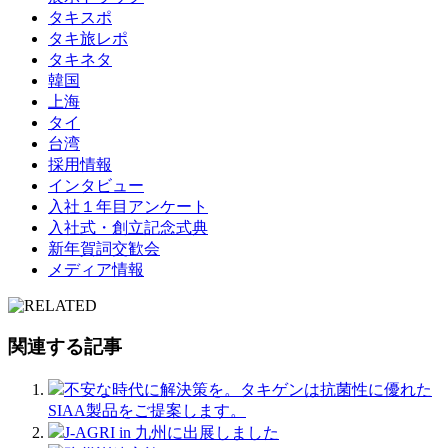
タキスポ
タキ旅レポ
タキネタ
韓国
上海
タイ
台湾
採用情報
インタビュー
入社１年目アンケート
入社式・創立記念式典
新年賀詞交歓会
メディア情報
関連する記事
不安な時代に解決策を。タキゲンは抗菌性に優れた
SIAA製品をご提案します。
J-AGRI in 九州に出展しました