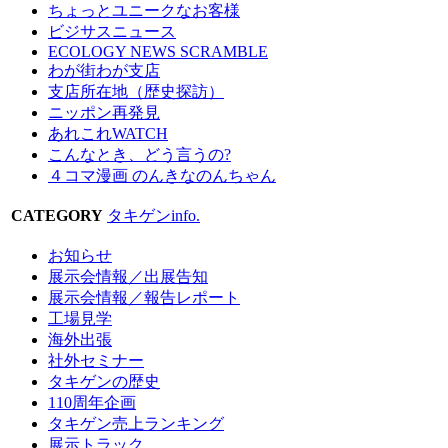
ちょっとユニークなお客様
ビジサスニュース
ECOLOGY NEWS SCRAMBLE
わが街わが支店
支店所在地（歴史探訪）
ニッポン再発見
あれこれWATCH
こんなとき、どう言うの?
４コマ漫画 のんきなのんちゃん
CATEGORY
タキゲンinfo.
お知らせ
展示会情報／出展告知
展示会情報／報告レポート
工場見学
海外出張
社外セミナー
タキゲンの歴史
110周年企画
タキゲン売上ランキング
展示トラック