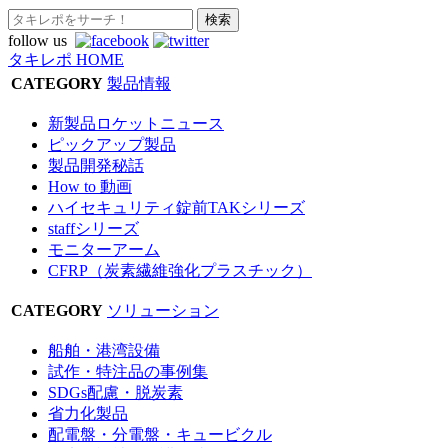
follow us
タキレポ HOME
CATEGORY
製品情報
新製品ロケットニュース
ピックアップ製品
製品開発秘話
How to 動画
ハイセキュリティ錠前TAKシリーズ
staffシリーズ
モニターアーム
CFRP（炭素繊維強化プラスチック）
CATEGORY
ソリューション
船舶・港湾設備
試作・特注品の事例集
SDGs配慮・脱炭素
省力化製品
配電盤・分電盤・キュービクル