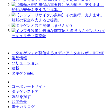
【船舶水密性確保の重要性】その航行、支えます。
船舶の安全を支えるご提案。
【シップ・リサイクル条約】その航行、支えます。
船舶の安全を支えるご提案。
タキゲンと共同開発しませんか？
インフラ設備に最適な南京錠の選択 タキゲンのハイ
セキュリティ南京錠
「タキゲン」が発信するメディア「タキレポ」HOME
製品情報
ソリューション
連載
タキゲンinfo.
コーポレートサイト
タキゲンストア
製品を探す
お問合せ
電子カタログ