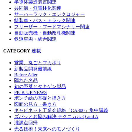
半導体製造装置関連
共同溝・無電柱化関連
サーバーラック・エンクロジャー
特装車・バス・トラック関連
フリーザー・フードマシナリー関連
自動販売機・自動改札機関連
鉄道車両・駅舎関連
CATEGORY
連載
営業、丸ごとフカボリ
新製品開発最前線
Before After
隠れた名品
旬の野菜とタキゲン製品
PICK UP NEWS
ポンチ絵の基礎と描き方
図面の見方・書き方
キャビネット工業会規格「CA300」集中講義
ズバッとお悩み解決 テクニカル Q and A
瀧源点回帰
光る技術！未来へのモノづくり