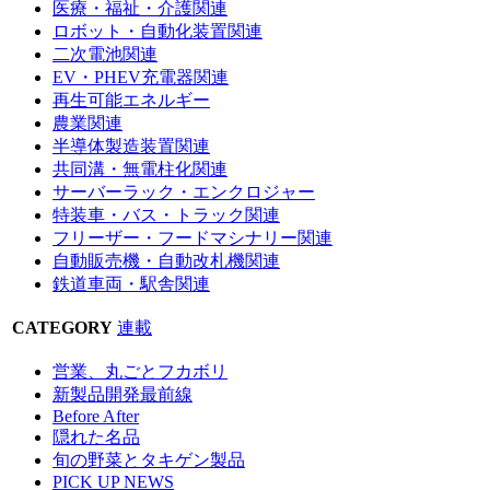
医療・福祉・介護関連
ロボット・自動化装置関連
二次電池関連
EV・PHEV充電器関連
再生可能エネルギー
農業関連
半導体製造装置関連
共同溝・無電柱化関連
サーバーラック・エンクロジャー
特装車・バス・トラック関連
フリーザー・フードマシナリー関連
自動販売機・自動改札機関連
鉄道車両・駅舎関連
CATEGORY
連載
営業、丸ごとフカボリ
新製品開発最前線
Before After
隠れた名品
旬の野菜とタキゲン製品
PICK UP NEWS