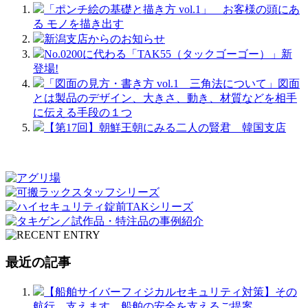
「ポンチ絵の基礎と描き方 vol.1」 お客様の頭にあ
る モノを描き出す
新潟支店からのお知らせ
No.0200に代わる「TAK55（タックゴーゴー）」新
登場!
「図面の見方・書き方 vol.1 三角法について」図面
とは製品のデザイン、大きさ、動き、材質などを相手
に伝える手段の１つ
【第17回】朝鮮王朝にみる二人の賢君 韓国支店
最近の記事
【船舶サイバーフィジカルセキュリティ対策】その
航行、支えます。船舶の安全を支えるご提案。