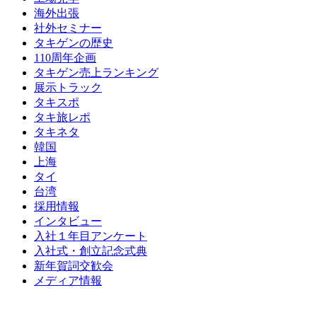
海外出張
社外セミナー
タキゲンの歴史
110周年企画
タキゲン売上ランキング
展示トラック
タキスポ
タキ旅レポ
タキネタ
韓国
上海
タイ
台湾
採用情報
インタビュー
入社１年目アンケート
入社式・創立記念式典
新年賀詞交歓会
メディア情報