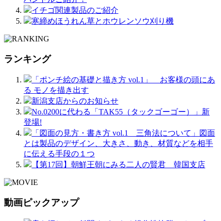
イチゴ関連製品のご紹介
寒締めほうれん草とホウレンソウ刈り機
ランキング
「ポンチ絵の基礎と描き方 vol.1」 お客様の頭にあ
る モノを描き出す
新潟支店からのお知らせ
No.0200に代わる「TAK55（タックゴーゴー）」新
登場!
「図面の見方・書き方 vol.1 三角法について」図面
とは製品のデザイン、大きさ、動き、材質などを相手
に伝える手段の１つ
【第17回】朝鮮王朝にみる二人の賢君 韓国支店
動画ピックアップ