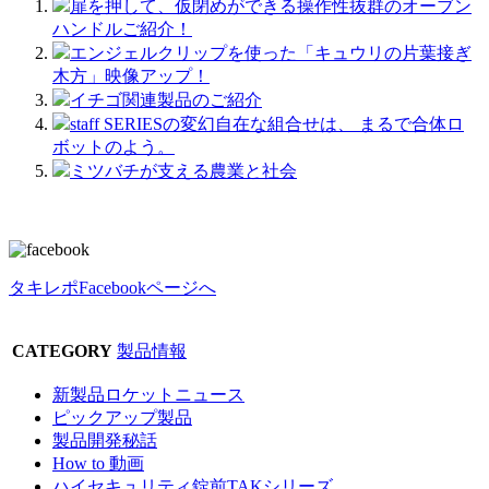
扉を押して、仮閉めができる操作性抜群のオーブン
ハンドルご紹介！
エンジェルクリップを使った「キュウリの片葉接ぎ
木方」映像アップ！
イチゴ関連製品のご紹介
staff SERIESの変幻自在な組合せは、 まるで合体ロ
ボットのよう。
ミツバチが支える農業と社会
タキレポFacebookページへ
CATEGORY
製品情報
新製品ロケットニュース
ピックアップ製品
製品開発秘話
How to 動画
ハイセキュリティ錠前TAKシリーズ