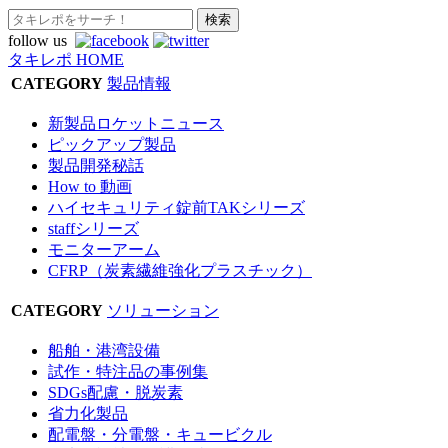
follow us
タキレポ HOME
CATEGORY
製品情報
新製品ロケットニュース
ピックアップ製品
製品開発秘話
How to 動画
ハイセキュリティ錠前TAKシリーズ
staffシリーズ
モニターアーム
CFRP（炭素繊維強化プラスチック）
CATEGORY
ソリューション
船舶・港湾設備
試作・特注品の事例集
SDGs配慮・脱炭素
省力化製品
配電盤・分電盤・キュービクル