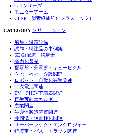
staffシリーズ
モニターアーム
CFRP（炭素繊維強化プラスチック）
CATEGORY
ソリューション
船舶・港湾設備
試作・特注品の事例集
SDGs配慮・脱炭素
省力化製品
配電盤・分電盤・キュービクル
医療・福祉・介護関連
ロボット・自動化装置関連
二次電池関連
EV・PHEV充電器関連
再生可能エネルギー
農業関連
半導体製造装置関連
共同溝・無電柱化関連
サーバーラック・エンクロジャー
特装車・バス・トラック関連