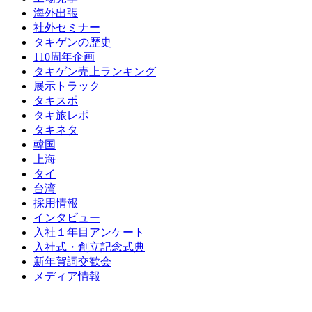
海外出張
社外セミナー
タキゲンの歴史
110周年企画
タキゲン売上ランキング
展示トラック
タキスポ
タキ旅レポ
タキネタ
韓国
上海
タイ
台湾
採用情報
インタビュー
入社１年目アンケート
入社式・創立記念式典
新年賀詞交歓会
メディア情報