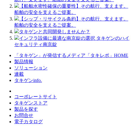
【船舶水密性確保の重要性】その航行、支えます。
船舶の安全を支えるご提案。
【シップ・リサイクル条約】その航行、支えます。
船舶の安全を支えるご提案。
タキゲンと共同開発しませんか？
インフラ設備に最適な南京錠の選択 タキゲンのハイ
セキュリティ南京錠
「タキゲン」が発信するメディア「タキレポ」HOME
製品情報
ソリューション
連載
タキゲンinfo.
コーポレートサイト
タキゲンストア
製品を探す
お問合せ
電子カタログ