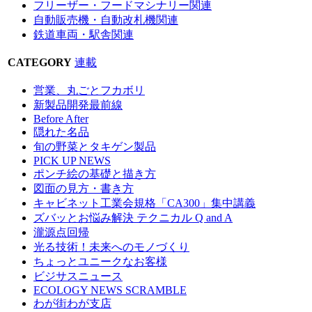
フリーザー・フードマシナリー関連
自動販売機・自動改札機関連
鉄道車両・駅舎関連
CATEGORY
連載
営業、丸ごとフカボリ
新製品開発最前線
Before After
隠れた名品
旬の野菜とタキゲン製品
PICK UP NEWS
ポンチ絵の基礎と描き方
図面の見方・書き方
キャビネット工業会規格「CA300」集中講義
ズバッとお悩み解決 テクニカル Q and A
瀧源点回帰
光る技術！未来へのモノづくり
ちょっとユニークなお客様
ビジサスニュース
ECOLOGY NEWS SCRAMBLE
わが街わが支店