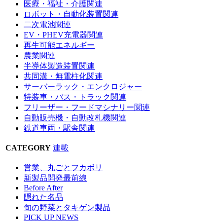
医療・福祉・介護関連
ロボット・自動化装置関連
二次電池関連
EV・PHEV充電器関連
再生可能エネルギー
農業関連
半導体製造装置関連
共同溝・無電柱化関連
サーバーラック・エンクロジャー
特装車・バス・トラック関連
フリーザー・フードマシナリー関連
自動販売機・自動改札機関連
鉄道車両・駅舎関連
CATEGORY
連載
営業、丸ごとフカボリ
新製品開発最前線
Before After
隠れた名品
旬の野菜とタキゲン製品
PICK UP NEWS