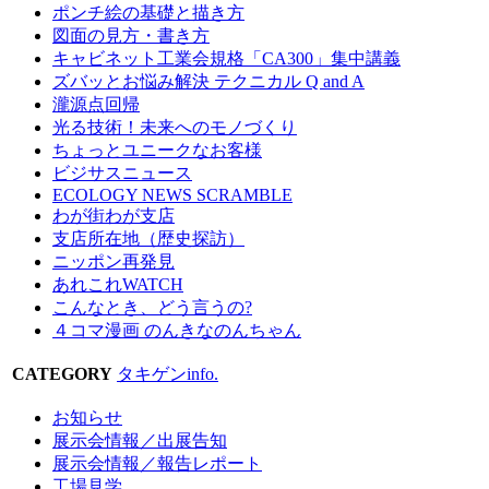
ポンチ絵の基礎と描き方
図面の見方・書き方
キャビネット工業会規格「CA300」集中講義
ズバッとお悩み解決 テクニカル Q and A
瀧源点回帰
光る技術！未来へのモノづくり
ちょっとユニークなお客様
ビジサスニュース
ECOLOGY NEWS SCRAMBLE
わが街わが支店
支店所在地（歴史探訪）
ニッポン再発見
あれこれWATCH
こんなとき、どう言うの?
４コマ漫画 のんきなのんちゃん
CATEGORY
タキゲンinfo.
お知らせ
展示会情報／出展告知
展示会情報／報告レポート
工場見学