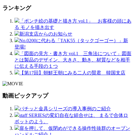
ランキング
「ポンチ絵の基礎と描き方 vol.1」 お客様の頭にあ
る モノを描き出す
新潟支店からのお知らせ
No.0200に代わる「TAK55（タックゴーゴー）」新
登場!
「図面の見方・書き方 vol.1 三角法について」図面
とは製品のデザイン、大きさ、動き、材質などを相手
に伝える手段の１つ
【第17回】朝鮮王朝にみる二人の賢君 韓国支店
動画ピックアップ
パチッと金具シリーズの導入事例のご紹介
staff SERIESの変幻自在な組合せは、 まるで合体ロ
ボットのよう。
扉を押して、仮閉めができる操作性抜群のオーブン
ハンドルご紹介！