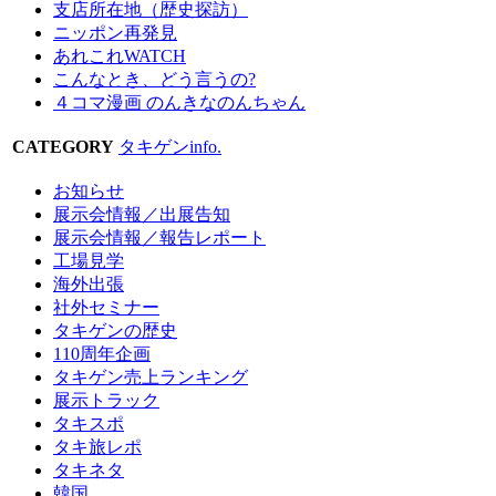
支店所在地（歴史探訪）
ニッポン再発見
あれこれWATCH
こんなとき、どう言うの?
４コマ漫画 のんきなのんちゃん
CATEGORY
タキゲンinfo.
お知らせ
展示会情報／出展告知
展示会情報／報告レポート
工場見学
海外出張
社外セミナー
タキゲンの歴史
110周年企画
タキゲン売上ランキング
展示トラック
タキスポ
タキ旅レポ
タキネタ
韓国