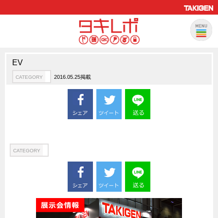
EV
製品情報
CATEGORY
2016.05.25掲載
CATEGORY
新製品ロケットニュース
ピックアップ製品
製品開発秘話
How to 動画
ハイセキュリティ錠前TAKシリーズ
CATEGORY
staffシリーズ
モニターアーム
CFRP（炭素繊維強化プラスチック）
ソリューション
CATEGORY