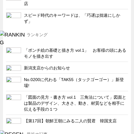
店
キャビネット工業会規格「CA300」集中講義
スピード時代のキーワードは、「巧遅は拙速にしか
ズバッとお悩み解決 テクニカル Q and A
ず」
瀧源点回帰
ランキング
光る技術！未来へのモノづくり
ちょっとユニークなお客様
「ポンチ絵の基礎と描き方 vol.1」 お客様の頭にある
モノを描き出す
ビジサスニュース
ECOLOGY NEWS SCRAMBLE
新潟支店からのお知らせ
わが街わが支店
No.0200に代わる「TAK55（タックゴーゴー）」新登
場!
支店所在地（歴史探訪）
ニッポン再発見
「図面の見方・書き方 vol.1 三角法について」図面と
は製品のデザイン、大きさ、動き、材質などを相手に
あれこれWATCH
伝える手段の１つ
こんなとき、どう言うの?
【第17回】朝鮮王朝にみる二人の賢君 韓国支店
４コマ漫画 のんきなのんちゃん