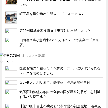
サーバーラック・エンクロジャー
した。
特装車・バス・トラック関連
町工場を重労働から開放！ 「フォークるン」
フリーザー・フードマシナリー関連
自動販売機・自動改札機関連
第29回機械要素技術展【東京】に出展しました
鉄道車両・駅舎関連
IT関連企業が急増中の“五反田バレー”で営業中「東京
連載
CATEGORY
店」
営業、丸ごとフカボリ
オススメの記事
新製品開発最前線
Before After
医療現場の＂困った＂を解決！ポールに取付けられる
フックを開発しました
隠れた名品
旬の野菜とタキゲン製品
ないモノ、創ります。試作品・特注品開発事例
PICK UP NEWS
気候変動枠組み条約の全参加国が温室効果ガスを削減
するパリ協定成立
ポンチ絵の基礎と描き方
【第10回】富士の眺めと北条早雲の初居城地 沼津支
図面の見方・書き方