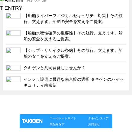
最近の記事
タキゲンinfo.
CATEGORY
お知らせ
【船舶サイバーフィジカルセキュリティ対策】その航
行、支えます。船舶の安全を支えるご提案。
展示会情報／出展告知
展示会情報／報告レポート
【船舶水密性確保の重要性】その航行、支えます。船
舶の安全を支えるご提案。
工場見学
【シップ・リサイクル条約】その航行、支えます。船
海外出張
舶の安全を支えるご提案。
社外セミナー
タキゲンと共同開発しませんか？
タキゲンの歴史
インフラ設備に最適な南京錠の選択 タキゲンのハイセ
110周年企画
キュリティ南京錠
タキゲン売上ランキング
展示トラック
「タキゲン」が発信するメディア「タキレポ」HOME
製品情報
ソリューション
連載
タキゲンinfo.
タキスポ
コーポレートサイト
タキゲンストア
タキ旅レポ
製品を探す
お問合せ
タキネタ