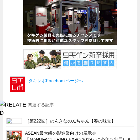
船舶・港湾設備
試作・特注品の事例集
SDGs配慮・脱炭素
省力化製品
配電盤・分電盤・キュービクル
医療・福祉・介護関連
ロボット・自動化装置関連
タキレポFacebookページへ
二次電池関連
EV・PHEV充電器関連
再生可能エネルギー
関連する記事
農業関連
［第222回］のんきなのんちゃん【春の味覚】
半導体製造装置関連
共同溝・無電柱化関連
ASEAN最大級の製造業向けの展示会
「MANUFACTURING EXPO 2019」に今年も出展しま