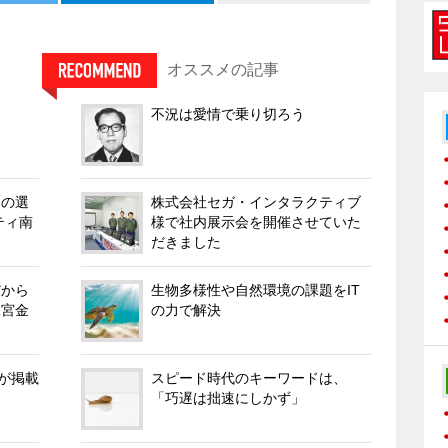
オススメの記事
不況は愛情で乗り切ろう
錠の選
株式会社セガ・インタラクティブ
ティ南
様で社内展示会を開催させていた
だきました
だから
生物多様性や自然環境の課題をIT
二宮金
の力で解決
ンが掲載
スピード時代のキーワードは、
「巧遅は拙速にしかず」