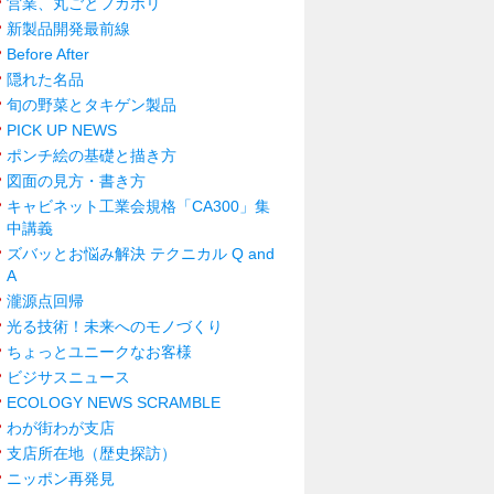
営業、丸ごとフカボリ
新製品開発最前線
Before After
隠れた名品
旬の野菜とタキゲン製品
PICK UP NEWS
ポンチ絵の基礎と描き方
図面の見方・書き方
キャビネット工業会規格「CA300」集
中講義
ズバッとお悩み解決 テクニカル Q and
A
瀧源点回帰
光る技術！未来へのモノづくり
ちょっとユニークなお客様
ビジサスニュース
ECOLOGY NEWS SCRAMBLE
わが街わが支店
支店所在地（歴史探訪）
ニッポン再発見