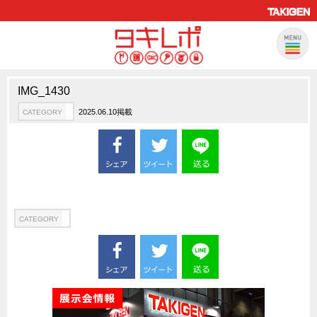
IMG_1430
製品情報
CATEGORY
2025.06.10掲載
CATEGORY
新製品ロケットニュース
ピックアップ製品
製品開発秘話
How to 動画
ハイセキュリティ錠前TAKシリーズ
CATEGORY
staffシリーズ
モニターアーム
CFRP（炭素繊維強化プラスチック）
ソリューション
CATEGORY