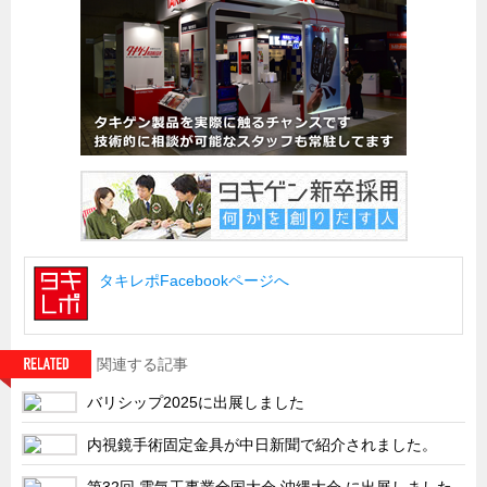
船舶・港湾設備
試作・特注品の事例集
SDGs配慮・脱炭素
省力化製品
配電盤・分電盤・キュービクル
医療・福祉・介護関連
ロボット・自動化装置関連
タキレポFacebookページへ
二次電池関連
EV・PHEV充電器関連
再生可能エネルギー
関連する記事
農業関連
バリシップ2025に出展しました
半導体製造装置関連
内視鏡手術固定金具が中日新聞で紹介されました。
共同溝・無電柱化関連
第32回 電気工事業全国大会 沖縄大会 に出展しました