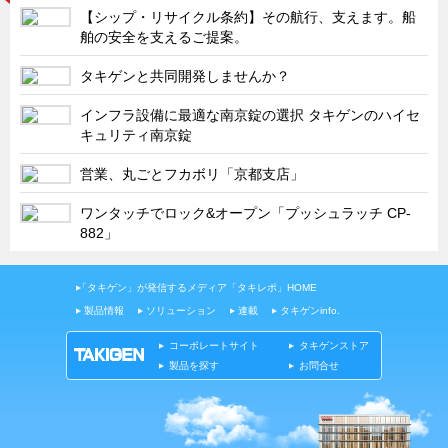
タキゲンinfo.
CATEGORY
【シップ・リサイクル条約】その航行、支えます。船
舶の安全を支えるご提案。
お知らせ
展示会情報／出展告知
タキゲンと共同開発しませんか？
展示会情報／報告レポート
インフラ設備に最適な南京錠の選択 タキゲンのハイセ
キュリティ南京錠
工場見学
営業、丸ごとフカボリ「京都支店」
海外出張
社外セミナー
ワンタッチでロック&オープン「プッシュラッチ CP-
882」
タキゲンの歴史
110周年企画
「タキゲン」が発信するメディア「タキレポ」HOME
タキゲン売上ランキング
製品情報
ソリューション
連載
タキゲンinfo.
展示トラック
コーポレートサイト
タキゲンストア
製品を探す
お問合せ
タキスポ
タキ旅レポ
タキネタ