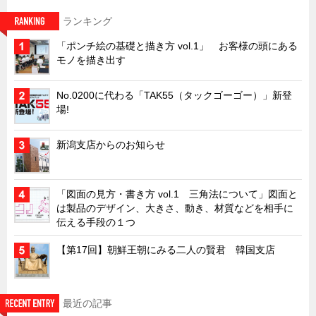
キャビネット工業会規格「CA300」集中講義
ランキング
ズバッとお悩み解決 テクニカル Q and A
「ポンチ絵の基礎と描き方 vol.1」 お客様の頭にある
モノを描き出す
瀧源点回帰
光る技術！未来へのモノづくり
No.0200に代わる「TAK55（タックゴーゴー）」新登
場!
ちょっとユニークなお客様
ビジサスニュース
新潟支店からのお知らせ
ECOLOGY NEWS SCRAMBLE
わが街わが支店
「図面の見方・書き方 vol.1 三角法について」図面と
支店所在地（歴史探訪）
は製品のデザイン、大きさ、動き、材質などを相手に
伝える手段の１つ
ニッポン再発見
【第17回】朝鮮王朝にみる二人の賢君 韓国支店
あれこれWATCH
こんなとき、どう言うの?
４コマ漫画 のんきなのんちゃん
最近の記事