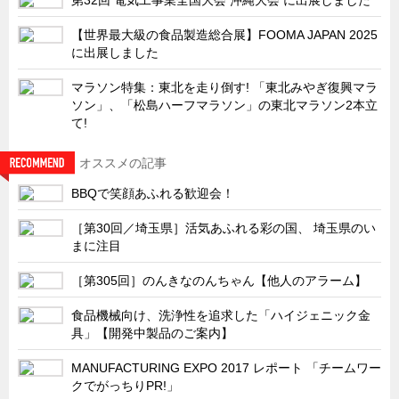
サーバーラック・エンクロジャー
【世界最大級の食品製造総合展】FOOMA JAPAN 2025
特装車・バス・トラック関連
に出展しました
フリーザー・フードマシナリー関連
マラソン特集：東北を走り倒す! 「東北みやぎ復興マラ
自動販売機・自動改札機関連
ソン」、「松島ハーフマラソン」の東北マラソン2本立
て!
鉄道車両・駅舎関連
連載
CATEGORY
オススメの記事
営業、丸ごとフカボリ
BBQで笑顔あふれる歓迎会！
新製品開発最前線
［第30回／埼玉県］活気あふれる彩の国、 埼玉県のい
Before After
まに注目
隠れた名品
［第305回］のんきなのんちゃん【他人のアラーム】
旬の野菜とタキゲン製品
食品機械向け、洗浄性を追求した「ハイジェニック金
PICK UP NEWS
具」【開発中製品のご案内】
ポンチ絵の基礎と描き方
MANUFACTURING EXPO 2017 レポート 「チームワー
クでがっちりPR!」
図面の見方・書き方