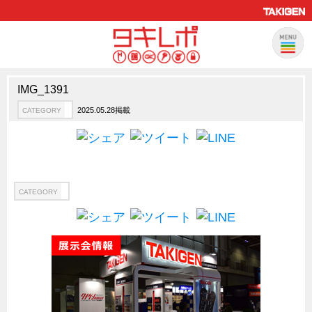
IMG_1391
製品情報
CATEGORY
2025.05.28掲載
CATEGORY
新製品ロケットニュース
ピックアップ製品
製品開発秘話
How to 動画
CATEGORY
ハイセキュリティ錠前TAKシリーズ
staffシリーズ
モニターアーム
CFRP（炭素繊維強化プラスチック）
ソリューション
CATEGORY