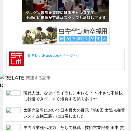
船舶・港湾設備
試作・特注品の事例集
SDGs配慮・脱炭素
省力化製品
配電盤・分電盤・キュービクル
タキレポFacebookページへ
医療・福祉・介護関連
ロボット・自動化装置関連
二次電池関連
関連する記事
EV・PHEV充電器関連
現代人は、なぜイライラし、キレる？ 〜小さな不愉快
再生可能エネルギー
に我慢できず、すぐ爆発する傾向あり〜
農業関連
太陽光業界において日本最大の展示「第8回 太陽光発電
半導体製造装置関連
システム施工展」に出展しました
共同溝・無電柱化関連
主力５業種へ注力、そして挑戦 技術営業部長 田中 貢