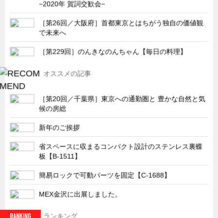
−2020年 賀詞交歓会−
サーバーラック・エンクロジャー
特装車・バス・トラック関連
［第26回／大阪府］首都東京とはちがう独自の価値観
で未来へ
フリーザー・フードマシナリー関連
［第229回］のんきなのんちゃん【毎日の料理】
自動販売機・自動改札機関連
鉄道車両・駅舎関連
オススメの記事
連載
CATEGORY
［第20回／千葉県］東京への通勤圏と 豊かな自然と気
営業、丸ごとフカボリ
候の房総
新製品開発最前線
新年のご挨拶
Before After
省スペースに収まるコンパクト設計のステンレス裏蝶
隠れた名品
板【B-1511】
旬の野菜とタキゲン製品
簡易ロックで可動パーツを固定【C-1688】
PICK UP NEWS
MEX金沢に出展しました。
ポンチ絵の基礎と描き方
図面の見方・書き方
ランキング