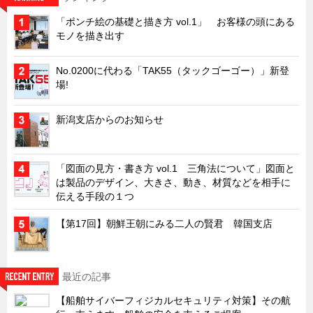
キャビネット工業会規格「CA300」集中講義
「ポンチ絵の基礎と描き方 vol.1」 お客様の頭にある
モノを描き出す
ズバッとお悩み解決 テクニカル Q and A
瀧源点回帰
No.0200に代わる「TAK55（タックゴーゴー）」新登
場!
光る技術！未来へのモノづくり
ちょっとユニークなお客様
新潟支店からのお知らせ
ビジサスニュース
ECOLOGY NEWS SCRAMBLE
「図面の見方・書き方 vol.1 三角法について」図面と
わが街わが支店
は製品のデザイン、大きさ、動き、材質などを相手に
伝える手段の１つ
支店所在地（歴史探訪）
【第17回】朝鮮王朝にみる二人の賢君 韓国支店
ニッポン再発見
あれこれWATCH
こんなとき、どう言うの?
最近の記事
４コマ漫画 のんきなのんちゃん
【船舶サイバーフィジカルセキュリティ対策】その航