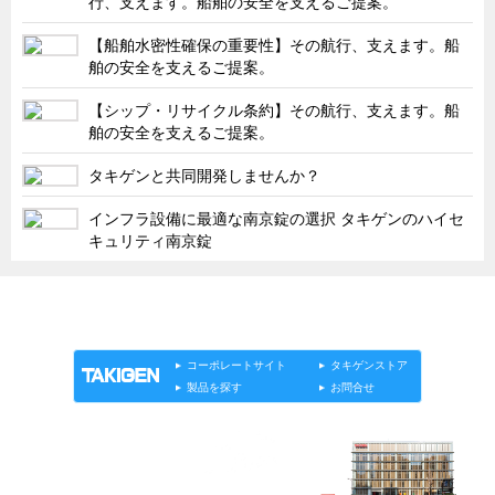
行、支えます。船舶の安全を支えるご提案。
タキゲンinfo.
CATEGORY
【船舶水密性確保の重要性】その航行、支えます。船
お知らせ
舶の安全を支えるご提案。
展示会情報／出展告知
【シップ・リサイクル条約】その航行、支えます。船
展示会情報／報告レポート
舶の安全を支えるご提案。
工場見学
タキゲンと共同開発しませんか？
海外出張
インフラ設備に最適な南京錠の選択 タキゲンのハイセ
社外セミナー
キュリティ南京錠
タキゲンの歴史
110周年企画
「タキゲン」が発信するメディア「タキレポ」HOME
製品情報
ソリューション
連載
タキゲンinfo.
タキゲン売上ランキング
コーポレートサイト
タキゲンストア
展示トラック
製品を探す
お問合せ
タキスポ
タキ旅レポ
タキネタ