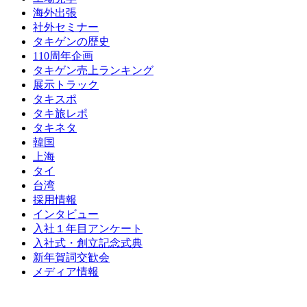
海外出張
社外セミナー
タキゲンの歴史
110周年企画
タキゲン売上ランキング
展示トラック
タキスポ
タキ旅レポ
タキネタ
韓国
上海
タイ
台湾
採用情報
インタビュー
入社１年目アンケート
入社式・創立記念式典
新年賀詞交歓会
メディア情報