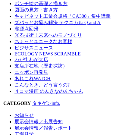
ポンチ絵の基礎と描き方
図面の見方・書き方
キャビネット工業会規格「CA300」集中講義
ズバッとお悩み解決 テクニカル Q and A
瀧源点回帰
光る技術！未来へのモノづくり
ちょっとユニークなお客様
ビジサスニュース
ECOLOGY NEWS SCRAMBLE
わが街わが支店
支店所在地（歴史探訪）
ニッポン再発見
あれこれWATCH
こんなとき、どう言うの?
４コマ漫画 のんきなのんちゃん
CATEGORY
タキゲンinfo.
お知らせ
展示会情報／出展告知
展示会情報／報告レポート
工場見学