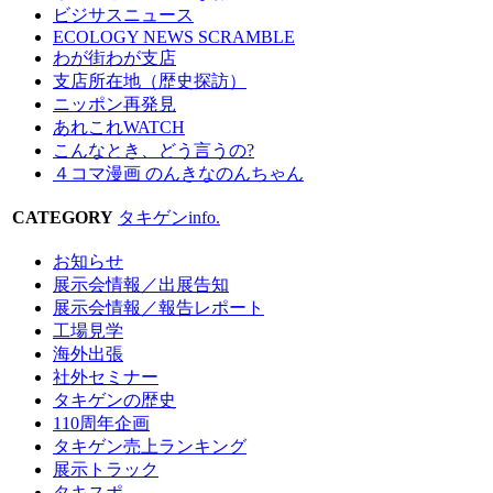
ビジサスニュース
ECOLOGY NEWS SCRAMBLE
わが街わが支店
支店所在地（歴史探訪）
ニッポン再発見
あれこれWATCH
こんなとき、どう言うの?
４コマ漫画 のんきなのんちゃん
CATEGORY
タキゲンinfo.
お知らせ
展示会情報／出展告知
展示会情報／報告レポート
工場見学
海外出張
社外セミナー
タキゲンの歴史
110周年企画
タキゲン売上ランキング
展示トラック
タキスポ