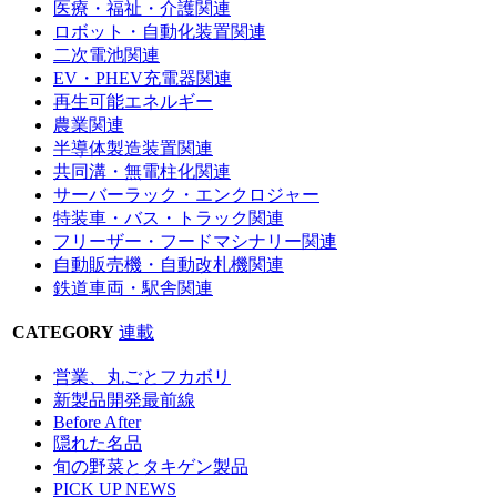
医療・福祉・介護関連
ロボット・自動化装置関連
二次電池関連
EV・PHEV充電器関連
再生可能エネルギー
農業関連
半導体製造装置関連
共同溝・無電柱化関連
サーバーラック・エンクロジャー
特装車・バス・トラック関連
フリーザー・フードマシナリー関連
自動販売機・自動改札機関連
鉄道車両・駅舎関連
CATEGORY
連載
営業、丸ごとフカボリ
新製品開発最前線
Before After
隠れた名品
旬の野菜とタキゲン製品
PICK UP NEWS