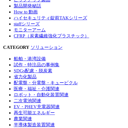
製品開発秘話
How to 動画
ハイセキュリティ錠前TAKシリーズ
staffシリーズ
モニターアーム
CFRP（炭素繊維強化プラスチック）
CATEGORY
ソリューション
船舶・港湾設備
試作・特注品の事例集
SDGs配慮・脱炭素
省力化製品
配電盤・分電盤・キュービクル
医療・福祉・介護関連
ロボット・自動化装置関連
二次電池関連
EV・PHEV充電器関連
再生可能エネルギー
農業関連
半導体製造装置関連