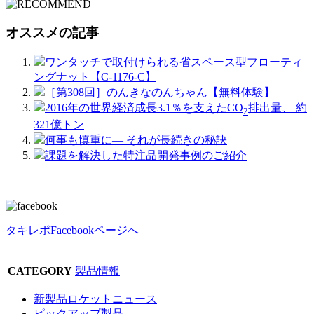
オススメの記事
ワンタッチで取付けられる省スペース型フローティ
ングナット【C-1176-C】
［第308回］のんきなのんちゃん【無料体験】
2016年の世界経済成長3.1％を支えたCO
排出量、 約
2
321億トン
何事も慎重に― それが長続きの秘訣
課題を解決した特注品開発事例のご紹介
タキレポFacebookページへ
CATEGORY
製品情報
新製品ロケットニュース
ピックアップ製品