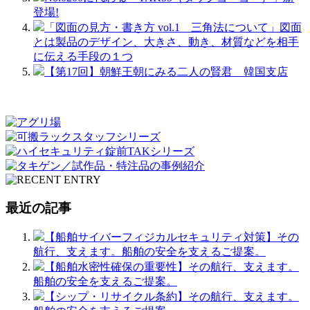
登場!
「図面の見方・書き方 vol.1 三角法について」図面
とは製品のデザイン、大きさ、動き、材質などを相手
に伝える手段の１つ
【第17回】朝鮮王朝にみる二人の賢君 韓国支店
最近の記事
【船舶サイバーフィジカルセキュリティ対策】その
航行、支えます。船舶の安全を支えるご提案。
【船舶水密性確保の重要性】その航行、支えます。
船舶の安全を支えるご提案。
【シップ・リサイクル条約】その航行、支えます。