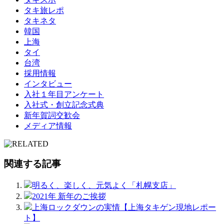
タキ旅レポ
タキネタ
韓国
上海
タイ
台湾
採用情報
インタビュー
入社１年目アンケート
入社式・創立記念式典
新年賀詞交歓会
メディア情報
関連する記事
明るく、楽しく、元気よく「札幌支店」
2021年 新年のご挨拶
上海ロックダウンの実情【上海タキゲン現地レポー
ト】