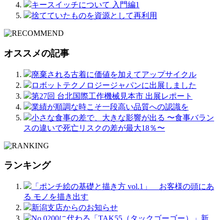
キースイッチについて 入門編1
捨てていたものを資源として再利用
オススメの記事
廃棄される古着に価値を加えてアップサイクル
ロボットテクノロジージャパンに出展しました
第27回 台北国際工作機械見本市 出展レポート
業績が順調な時こそ一段高い品質への認識を
小さな食事の差で、大きな影響が出る 〜食事バラン
スの違いで死亡リスクの差が最大18％〜
ランキング
「ポンチ絵の基礎と描き方 vol.1」 お客様の頭にあ
る モノを描き出す
新潟支店からのお知らせ
No.0200に代わる「TAK55（タックゴーゴー）」新