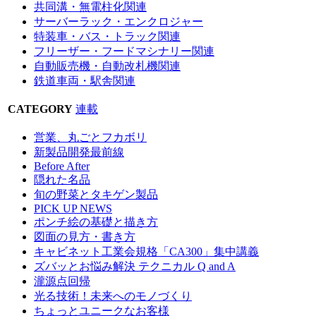
共同溝・無電柱化関連
サーバーラック・エンクロジャー
特装車・バス・トラック関連
フリーザー・フードマシナリー関連
自動販売機・自動改札機関連
鉄道車両・駅舎関連
CATEGORY
連載
営業、丸ごとフカボリ
新製品開発最前線
Before After
隠れた名品
旬の野菜とタキゲン製品
PICK UP NEWS
ポンチ絵の基礎と描き方
図面の見方・書き方
キャビネット工業会規格「CA300」集中講義
ズバッとお悩み解決 テクニカル Q and A
瀧源点回帰
光る技術！未来へのモノづくり
ちょっとユニークなお客様