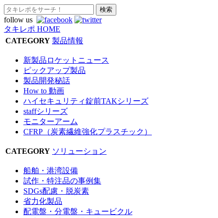
follow us
タキレポ HOME
CATEGORY
製品情報
新製品ロケットニュース
ピックアップ製品
製品開発秘話
How to 動画
ハイセキュリティ錠前TAKシリーズ
staffシリーズ
モニターアーム
CFRP（炭素繊維強化プラスチック）
CATEGORY
ソリューション
船舶・港湾設備
試作・特注品の事例集
SDGs配慮・脱炭素
省力化製品
配電盤・分電盤・キュービクル