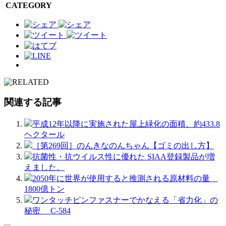
CATEGORY
関連する記事
平成12年以降に実施された屋上緑化の面積、約433.8
ヘクタール
［第269回］のんきなのんちゃん【ゴミの出し方】
抗菌性・抗ウイルス性に優れた SIAA登録製品が増
えました。
2050年に世界が使用すると推測される原材料の量
1800億トン
ワンタッチピンファスナーでかなえる「省力化」の
秘密 C-584