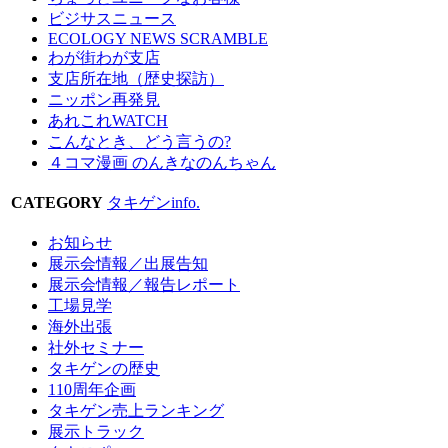
ビジサスニュース
ECOLOGY NEWS SCRAMBLE
わが街わが支店
支店所在地（歴史探訪）
ニッポン再発見
あれこれWATCH
こんなとき、どう言うの?
４コマ漫画 のんきなのんちゃん
CATEGORY
タキゲンinfo.
お知らせ
展示会情報／出展告知
展示会情報／報告レポート
工場見学
海外出張
社外セミナー
タキゲンの歴史
110周年企画
タキゲン売上ランキング
展示トラック