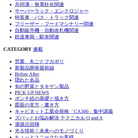
共同溝・無電柱化関連
サーバーラック・エンクロジャー
特装車・バス・トラック関連
フリーザー・フードマシナリー関連
自動販売機・自動改札機関連
鉄道車両・駅舎関連
CATEGORY
連載
営業、丸ごとフカボリ
新製品開発最前線
Before After
隠れた名品
旬の野菜とタキゲン製品
PICK UP NEWS
ポンチ絵の基礎と描き方
図面の見方・書き方
キャビネット工業会規格「CA300」集中講義
ズバッとお悩み解決 テクニカル Q and A
瀧源点回帰
光る技術！未来へのモノづくり
ちょっとユニークなお客様