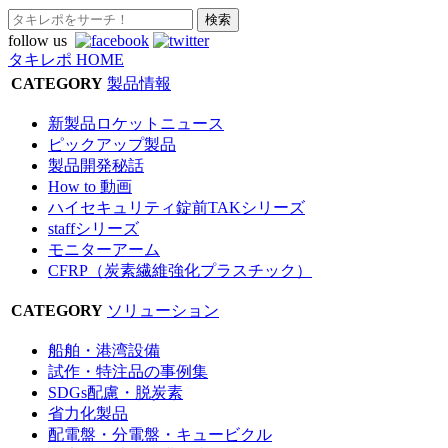
follow us
タキレポ HOME
CATEGORY
製品情報
新製品ロケットニュース
ピックアップ製品
製品開発秘話
How to 動画
ハイセキュリティ錠前TAKシリーズ
staffシリーズ
モニターアーム
CFRP（炭素繊維強化プラスチック）
CATEGORY
ソリューション
船舶・港湾設備
試作・特注品の事例集
SDGs配慮・脱炭素
省力化製品
配電盤・分電盤・キュービクル