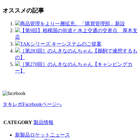
オススメの記事
商品管理をより一層拡充。「購買管理部」新設
【第9回】相模国の街道と水上交通の交差点 厚木支
店
TAKシリーズ キーシステムのご提案
［第283回］のんきなのんちゃん【鵜飼で連想するも
の】
［第270回］のんきなのんちゃん【キャンピングカ
ー】
タキレポFacebookページへ
CATEGORY
製品情報
新製品ロケットニュース