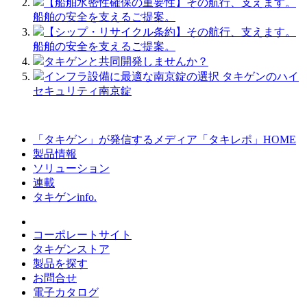
【船舶水密性確保の重要性】その航行、支えます。
船舶の安全を支えるご提案。
【シップ・リサイクル条約】その航行、支えます。
船舶の安全を支えるご提案。
タキゲンと共同開発しませんか？
インフラ設備に最適な南京錠の選択 タキゲンのハイ
セキュリティ南京錠
「タキゲン」が発信するメディア「タキレポ」HOME
製品情報
ソリューション
連載
タキゲンinfo.
コーポレートサイト
タキゲンストア
製品を探す
お問合せ
電子カタログ