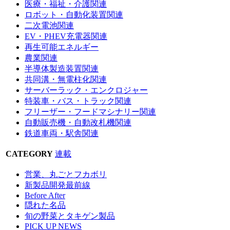
医療・福祉・介護関連
ロボット・自動化装置関連
二次電池関連
EV・PHEV充電器関連
再生可能エネルギー
農業関連
半導体製造装置関連
共同溝・無電柱化関連
サーバーラック・エンクロジャー
特装車・バス・トラック関連
フリーザー・フードマシナリー関連
自動販売機・自動改札機関連
鉄道車両・駅舎関連
CATEGORY
連載
営業、丸ごとフカボリ
新製品開発最前線
Before After
隠れた名品
旬の野菜とタキゲン製品
PICK UP NEWS