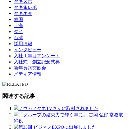
タキスポ
タキ旅レポ
タキネタ
韓国
上海
タイ
台湾
採用情報
インタビュー
入社１年目アンケート
入社式・創立記念式典
新年賀詞交歓会
メディア情報
関連する記事
ノウカノタネTVさんに取材されました
「グループの結束力で輝く年に」 古岡 弘好 常務取
締役
第33回 ビジネスEXPOに出展しました