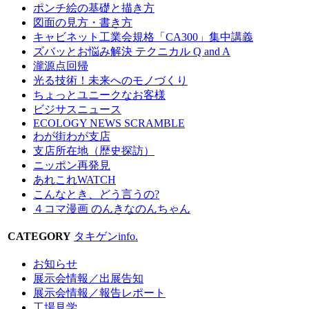
ポンチ絵の基礎と描き方
図面の見方・書き方
キャビネット工業会規格「CA300」集中講義
ズバッとお悩み解決 テクニカル Q and A
瀧源点回帰
光る技術！未来へのモノづくり
ちょっとユニークなお客様
ビジサスニュース
ECOLOGY NEWS SCRAMBLE
わが街わが支店
支店所在地（歴史探訪）
ニッポン再発見
あれこれWATCH
こんなとき、どう言うの?
４コマ漫画 のんきなのんちゃん
CATEGORY
タキゲンinfo.
お知らせ
展示会情報／出展告知
展示会情報／報告レポート
工場見学