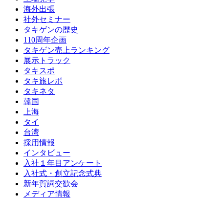
海外出張
社外セミナー
タキゲンの歴史
110周年企画
タキゲン売上ランキング
展示トラック
タキスポ
タキ旅レポ
タキネタ
韓国
上海
タイ
台湾
採用情報
インタビュー
入社１年目アンケート
入社式・創立記念式典
新年賀詞交歓会
メディア情報