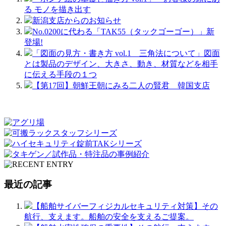
る モノを描き出す
新潟支店からのお知らせ
No.0200に代わる「TAK55（タックゴーゴー）」新
登場!
「図面の見方・書き方 vol.1 三角法について」図面
とは製品のデザイン、大きさ、動き、材質などを相手
に伝える手段の１つ
【第17回】朝鮮王朝にみる二人の賢君 韓国支店
最近の記事
【船舶サイバーフィジカルセキュリティ対策】その
航行、支えます。船舶の安全を支えるご提案。