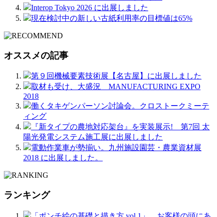
Interop Tokyo 2026 に出展しました
現在検討中の新しい古紙利用率の目標値は65%
オススメの記事
第９回機械要素技術展【名古屋】に出展しました
取材も受け、大盛況 MANUFACTURING EXPO
2018
働くタキゲンパーソン討論会。クロストークミーテ
ィング
『新タイプの農地対応架台』を実装展示! 第7回 太
陽光発電システム施工展に出展しました
電動作業車が勢揃い。九州施設園芸・農業資材展
2018 に出展しました。
ランキング
「ポンチ絵の基礎と描き方 vol.1」 お客様の頭にあ