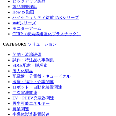
ピックアップ製品
製品開発秘話
How to 動画
ハイセキュリティ錠前TAKシリーズ
staffシリーズ
モニターアーム
CFRP（炭素繊維強化プラスチック）
CATEGORY
ソリューション
船舶・港湾設備
試作・特注品の事例集
SDGs配慮・脱炭素
省力化製品
配電盤・分電盤・キュービクル
医療・福祉・介護関連
ロボット・自動化装置関連
二次電池関連
EV・PHEV充電器関連
再生可能エネルギー
農業関連
半導体製造装置関連