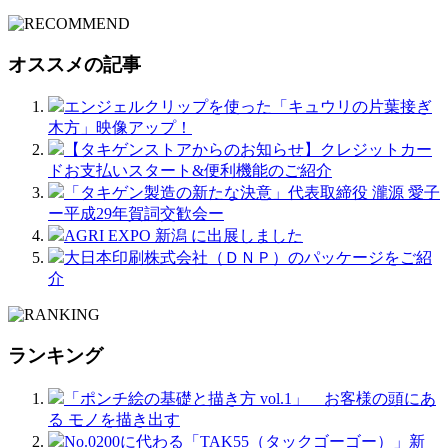
オススメの記事
エンジェルクリップを使った「キュウリの片葉接ぎ
木方」映像アップ！
【タキゲンストアからのお知らせ】クレジットカー
ドお支払いスタート&便利機能のご紹介
「タキゲン製造の新たな決意」代表取締役 瀧源 愛子
ー平成29年賀詞交歓会ー
AGRI EXPO 新潟 に出展しました
大日本印刷株式会社（ＤＮＰ）のパッケージをご紹
介
ランキング
「ポンチ絵の基礎と描き方 vol.1」 お客様の頭にあ
る モノを描き出す
No.0200に代わる「TAK55（タックゴーゴー）」新