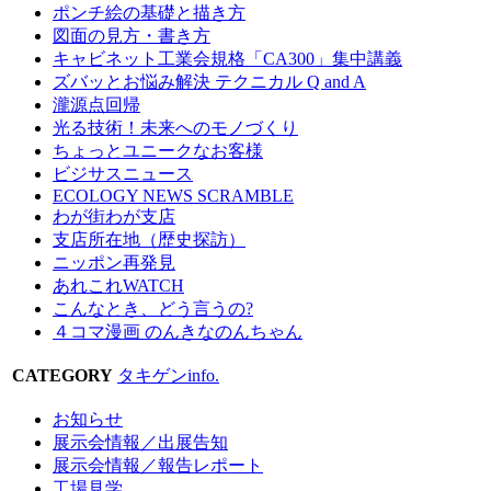
ポンチ絵の基礎と描き方
図面の見方・書き方
キャビネット工業会規格「CA300」集中講義
ズバッとお悩み解決 テクニカル Q and A
瀧源点回帰
光る技術！未来へのモノづくり
ちょっとユニークなお客様
ビジサスニュース
ECOLOGY NEWS SCRAMBLE
わが街わが支店
支店所在地（歴史探訪）
ニッポン再発見
あれこれWATCH
こんなとき、どう言うの?
４コマ漫画 のんきなのんちゃん
CATEGORY
タキゲンinfo.
お知らせ
展示会情報／出展告知
展示会情報／報告レポート
工場見学