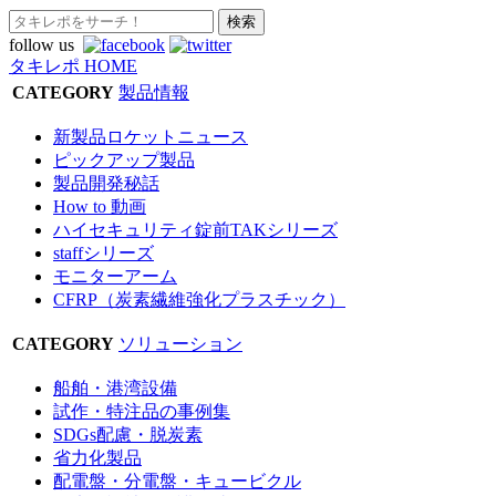
follow us
タキレポ HOME
CATEGORY
製品情報
新製品ロケットニュース
ピックアップ製品
製品開発秘話
How to 動画
ハイセキュリティ錠前TAKシリーズ
staffシリーズ
モニターアーム
CFRP（炭素繊維強化プラスチック）
CATEGORY
ソリューション
船舶・港湾設備
試作・特注品の事例集
SDGs配慮・脱炭素
省力化製品
配電盤・分電盤・キュービクル