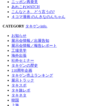
ニッポン再発見
あれこれWATCH
こんなとき、どう言うの?
４コマ漫画 のんきなのんちゃん
CATEGORY
タキゲンinfo.
お知らせ
展示会情報／出展告知
展示会情報／報告レポート
工場見学
海外出張
社外セミナー
タキゲンの歴史
110周年企画
タキゲン売上ランキング
展示トラック
タキスポ
タキ旅レポ
タキネタ
韓国
上海