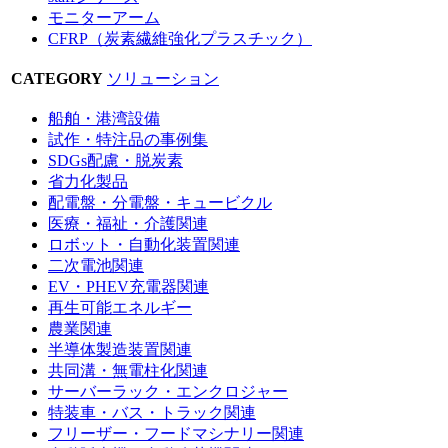
モニターアーム
CFRP（炭素繊維強化プラスチック）
CATEGORY
ソリューション
船舶・港湾設備
試作・特注品の事例集
SDGs配慮・脱炭素
省力化製品
配電盤・分電盤・キュービクル
医療・福祉・介護関連
ロボット・自動化装置関連
二次電池関連
EV・PHEV充電器関連
再生可能エネルギー
農業関連
半導体製造装置関連
共同溝・無電柱化関連
サーバーラック・エンクロジャー
特装車・バス・トラック関連
フリーザー・フードマシナリー関連