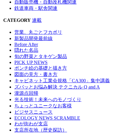
自動販売機・自動改札機関連
鉄道車両・駅舎関連
CATEGORY
連載
営業、丸ごとフカボリ
新製品開発最前線
Before After
隠れた名品
旬の野菜とタキゲン製品
PICK UP NEWS
ポンチ絵の基礎と描き方
図面の見方・書き方
キャビネット工業会規格「CA300」集中講義
ズバッとお悩み解決 テクニカル Q and A
瀧源点回帰
光る技術！未来へのモノづくり
ちょっとユニークなお客様
ビジサスニュース
ECOLOGY NEWS SCRAMBLE
わが街わが支店
支店所在地（歴史探訪）