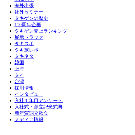
海外出張
社外セミナー
タキゲンの歴史
110周年企画
タキゲン売上ランキング
展示トラック
タキスポ
タキ旅レポ
タキネタ
韓国
上海
タイ
台湾
採用情報
インタビュー
入社１年目アンケート
入社式・創立記念式典
新年賀詞交歓会
メディア情報