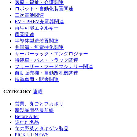
医療・福祉・介護関連
ロボット・自動化装置関連
二次電池関連
EV・PHEV充電器関連
再生可能エネルギー
農業関連
半導体製造装置関連
共同溝・無電柱化関連
サーバーラック・エンクロジャー
特装車・バス・トラック関連
フリーザー・フードマシナリー関連
自動販売機・自動改札機関連
鉄道車両・駅舎関連
CATEGORY
連載
営業、丸ごとフカボリ
新製品開発最前線
Before After
隠れた名品
旬の野菜とタキゲン製品
PICK UP NEWS