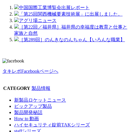
中国国際工業博覧会出展レポート
「第25回関西機械要素技術展」に出展しました。
アグリ場ニュース
［第22回／福井県］福井県の幸福度は教育と仕事と
家族と自然
［第289回］のんきなのんちゃん【いろんな職業】
タキレポFacebookページへ
CATEGORY
製品情報
新製品ロケットニュース
ピックアップ製品
製品開発秘話
How to 動画
ハイセキュリティ錠前TAKシリーズ
staffシリーズ