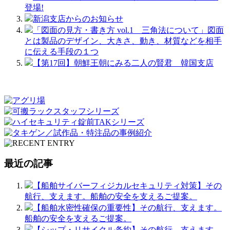
登場!
新潟支店からのお知らせ
「図面の見方・書き方 vol.1 三角法について」図面
とは製品のデザイン、大きさ、動き、材質などを相手
に伝える手段の１つ
【第17回】朝鮮王朝にみる二人の賢君 韓国支店
最近の記事
【船舶サイバーフィジカルセキュリティ対策】その
航行、支えます。船舶の安全を支えるご提案。
【船舶水密性確保の重要性】その航行、支えます。
船舶の安全を支えるご提案。
【シップ・リサイクル条約】その航行、支えます。