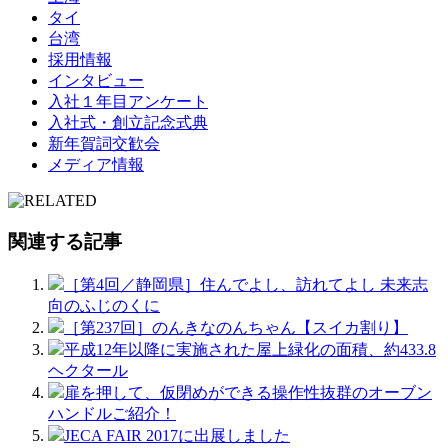
タイ
台湾
採用情報
インタビュー
入社１年目アンケート
入社式・創立記念式典
新年賀詞交歓会
メディア情報
関連する記事
［第4回／静岡県］住んでよし、訪れてよし 未来志
向のふじのくに
［第237回］のんきなのんちゃん【スイカ割り】
平成12年以降に実施された屋上緑化の面積、約433.8
ヘクタール
扉を押して、仮閉めができる操作性抜群のオーブン
ハンドルご紹介！
JECA FAIR 2017に出展しました