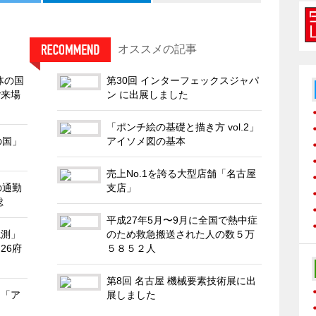
オススメの記事
導体の国
第30回 インターフェックスジャパ
ご来場
ン に出展しました
「ポンチ絵の基礎と描き方 vol.2」
の国」
アイソメ図の基本
売上No.1を誇る大型店舗「名古屋
の通勤
支店」
総
平成27年5月〜9月に全国で熱中症
観測」
のため救急搬送された人の数５万
26府
５８５２人
第8回 名古屋 機械要素技術展に出
る「ア
展しました