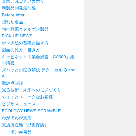
営業、丸ごとフカボリ
新製品開発最前線
Before After
隠れた名品
旬の野菜とタキゲン製品
PICK UP NEWS
ポンチ絵の基礎と描き方
図面の見方・書き方
キャビネット工業会規格「CA300」集
中講義
ズバッとお悩み解決 テクニカル Q and
A
瀧源点回帰
光る技術！未来へのモノづくり
ちょっとユニークなお客様
ビジサスニュース
ECOLOGY NEWS SCRAMBLE
わが街わが支店
支店所在地（歴史探訪）
ニッポン再発見