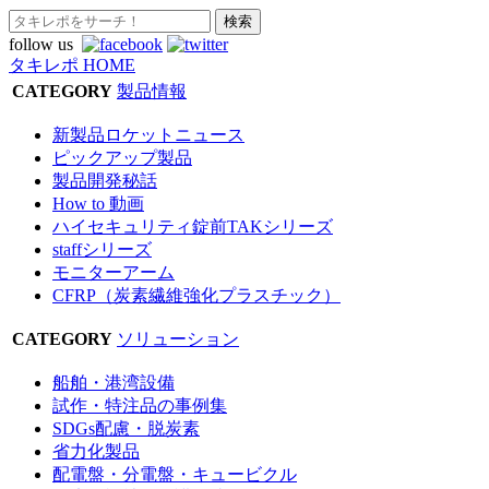
follow us
タキレポ HOME
CATEGORY
製品情報
新製品ロケットニュース
ピックアップ製品
製品開発秘話
How to 動画
ハイセキュリティ錠前TAKシリーズ
staffシリーズ
モニターアーム
CFRP（炭素繊維強化プラスチック）
CATEGORY
ソリューション
船舶・港湾設備
試作・特注品の事例集
SDGs配慮・脱炭素
省力化製品
配電盤・分電盤・キュービクル