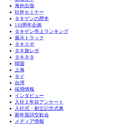
海外出張
社外セミナー
タキゲンの歴史
110周年企画
タキゲン売上ランキング
展示トラック
タキスポ
タキ旅レポ
タキネタ
韓国
上海
タイ
台湾
採用情報
インタビュー
入社１年目アンケート
入社式・創立記念式典
新年賀詞交歓会
メディア情報