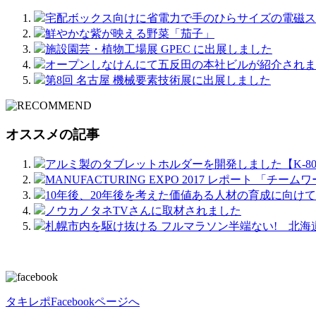
宅配ボックス向けに省電力で手のひらサイズの電磁ス
鮮やかな紫が映える野菜「茄子」
施設園芸・植物工場展 GPEC に出展しました
オープンしなけんにて五反田の本社ビルが紹介されま
第8回 名古屋 機械要素技術展に出展しました
オススメの記事
アルミ製のタブレットホルダーを開発しました【K-807
MANUFACTURING EXPO 2017 レポート 「チー
10年後、20年後を考えた価値ある人材の育成に向け
ノウカノタネTVさんに取材されました
札幌市内を駆け抜ける フルマラソン半端ない! 北海道
タキレポFacebookページへ