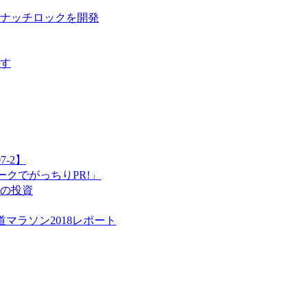
ナッチロックを開発
す
-2】
ムワークでがっちりPR!」
ての投資
マラソン2018レポート