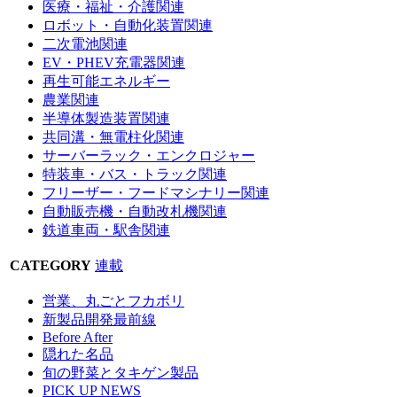
医療・福祉・介護関連
ロボット・自動化装置関連
二次電池関連
EV・PHEV充電器関連
再生可能エネルギー
農業関連
半導体製造装置関連
共同溝・無電柱化関連
サーバーラック・エンクロジャー
特装車・バス・トラック関連
フリーザー・フードマシナリー関連
自動販売機・自動改札機関連
鉄道車両・駅舎関連
CATEGORY
連載
営業、丸ごとフカボリ
新製品開発最前線
Before After
隠れた名品
旬の野菜とタキゲン製品
PICK UP NEWS