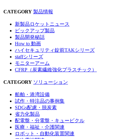
CATEGORY
製品情報
新製品ロケットニュース
ピックアップ製品
製品開発秘話
How to 動画
ハイセキュリティ錠前TAKシリーズ
staffシリーズ
モニターアーム
CFRP（炭素繊維強化プラスチック）
CATEGORY
ソリューション
船舶・港湾設備
試作・特注品の事例集
SDGs配慮・脱炭素
省力化製品
配電盤・分電盤・キュービクル
医療・福祉・介護関連
ロボット・自動化装置関連