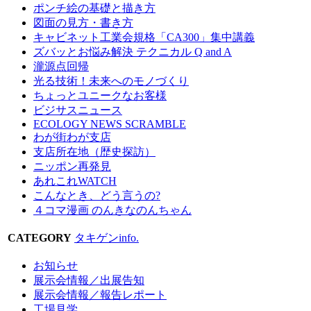
ポンチ絵の基礎と描き方
図面の見方・書き方
キャビネット工業会規格「CA300」集中講義
ズバッとお悩み解決 テクニカル Q and A
瀧源点回帰
光る技術！未来へのモノづくり
ちょっとユニークなお客様
ビジサスニュース
ECOLOGY NEWS SCRAMBLE
わが街わが支店
支店所在地（歴史探訪）
ニッポン再発見
あれこれWATCH
こんなとき、どう言うの?
４コマ漫画 のんきなのんちゃん
CATEGORY
タキゲンinfo.
お知らせ
展示会情報／出展告知
展示会情報／報告レポート
工場見学