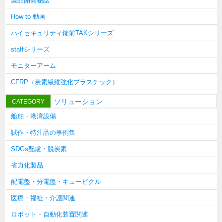
製品開発秘話
タキゲンinfo.
CATEGORY
How to 動画
お知らせ
ハイセキュリティ錠前TAKシリーズ
展示会情報／出展告知
staffシリーズ
展示会情報／報告レポート
モニターアーム
工場見学
CFRP（炭素繊維強化プラスチック）
海外出張
ソリューション
CATEGORY
社外セミナー
船舶・港湾設備
タキゲンの歴史
試作・特注品の事例集
110周年企画
SDGs配慮・脱炭素
タキゲン売上ランキング
省力化製品
展示トラック
配電盤・分電盤・キュービクル
タキスポ
医療・福祉・介護関連
タキ旅レポ
ロボット・自動化装置関連
タキネタ