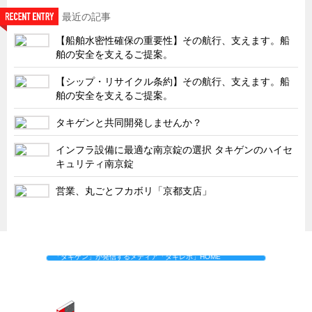
最近の記事
【船舶水密性確保の重要性】その航行、支えます。船
舶の安全を支えるご提案。
【シップ・リサイクル条約】その航行、支えます。船
舶の安全を支えるご提案。
タキゲンと共同開発しませんか？
インフラ設備に最適な南京錠の選択 タキゲンのハイセ
キュリティ南京錠
営業、丸ごとフカボリ「京都支店」
「タキゲン」が発信するメディア「タキレポ」HOME
製品情報
ソリューション
連載
タキゲンinfo.
コーポレートサイト
タキゲンストア
製品を探す
お問合せ