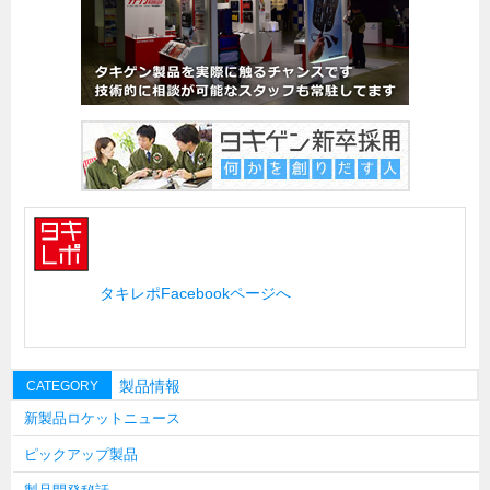
キャビネット工業会規格「CA300」集中講義
ズバッとお悩み解決 テクニカル Q and A
瀧源点回帰
光る技術！未来へのモノづくり
ちょっとユニークなお客様
ビジサスニュース
ECOLOGY NEWS SCRAMBLE
わが街わが支店
タキレポFacebookページへ
支店所在地（歴史探訪）
ニッポン再発見
製品情報
CATEGORY
あれこれWATCH
新製品ロケットニュース
こんなとき、どう言うの?
ピックアップ製品
４コマ漫画 のんきなのんちゃん