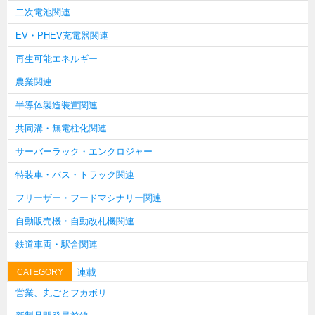
二次電池関連
韓国
EV・PHEV充電器関連
上海
再生可能エネルギー
タイ
農業関連
台湾
半導体製造装置関連
採用情報
共同溝・無電柱化関連
インタビュー
サーバーラック・エンクロジャー
入社１年目アンケート
特装車・バス・トラック関連
入社式・創立記念式典
フリーザー・フードマシナリー関連
新年賀詞交歓会
自動販売機・自動改札機関連
メディア情報
鉄道車両・駅舎関連
連載
CATEGORY
営業、丸ごとフカボリ