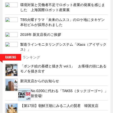
環境対策と労働者不足でロボット産業の発展を感じま
した 上海国際ロボット産業展
TBS火曜ドラマ「未来のムスコ」のロケ地にタキゲン
本社ビルが採用されました
2018年 新支店長のご挨拶
製造ラインモニタリングシステム「iXacs（アイザック
ス）」
ランキング
「ポンチ絵の基礎と描き方 vol.1」 お客様の頭にある
モノを描き出す
新潟支店からのお知らせ
No.0200に代わる「TAK55（タックゴーゴー）」
新登場!
【第17回】朝鮮王朝にみる二人の賢君 韓国支店