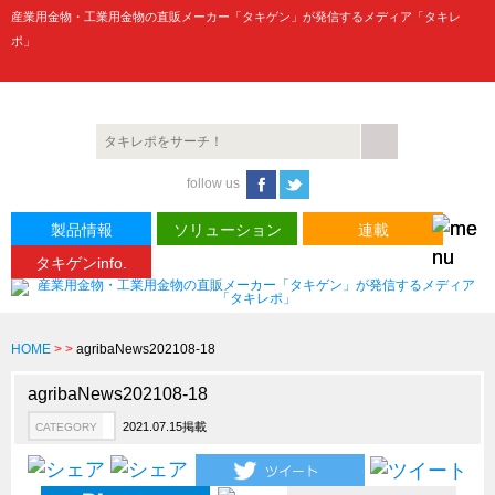
産業用金物・工業用金物の直販メーカー「タキゲン」が発信するメディア「タキレ
ポ」
製品情報
CATEGORY
follow us
新製品ロケットニュース
ピックアップ製品
製品情報
ソリューション
連載
タキゲンinfo.
製品開発秘話
How to 動画
ハイセキュリティ錠前TAKシリーズ
HOME
>
>
agribaNews202108-18
staffシリーズ
agribaNews202108-18
モニターアーム
2021.07.15掲載
CATEGORY
CFRP（炭素繊維強化プラスチック）
ソリューション
CATEGORY