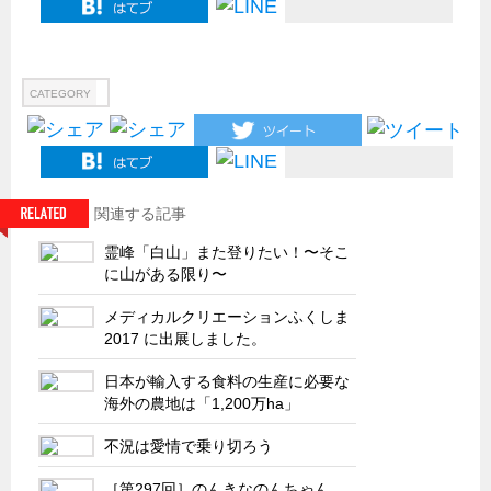
船舶・港湾設備
試作・特注品の事例集
CATEGORY
SDGs配慮・脱炭素
省力化製品
配電盤・分電盤・キュービクル
医療・福祉・介護関連
関連する記事
ロボット・自動化装置関連
霊峰「白山」また登りたい！〜そこ
に山がある限り〜
二次電池関連
メディカルクリエーションふくしま
EV・PHEV充電器関連
2017 に出展しました。
再生可能エネルギー
日本が輸入する食料の生産に必要な
農業関連
海外の農地は「1,200万ha」
半導体製造装置関連
不況は愛情で乗り切ろう
共同溝・無電柱化関連
［第297回］のんきなのんちゃん