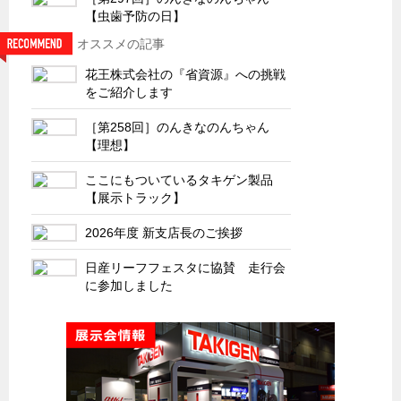
サーバーラック・エンクロジャー
【虫歯予防の日】
特装車・バス・トラック関連
オススメの記事
フリーザー・フードマシナリー関連
花王株式会社の『省資源』への挑戦
をご紹介します
自動販売機・自動改札機関連
鉄道車両・駅舎関連
［第258回］のんきなのんちゃん
【理想】
連載
CATEGORY
ここにもついているタキゲン製品
営業、丸ごとフカボリ
【展示トラック】
新製品開発最前線
2026年度 新支店長のご挨拶
Before After
日産リーフフェスタに協賛 走行会
隠れた名品
に参加しました
旬の野菜とタキゲン製品
PICK UP NEWS
ポンチ絵の基礎と描き方
図面の見方・書き方