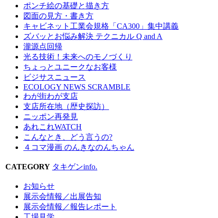
ポンチ絵の基礎と描き方
図面の見方・書き方
キャビネット工業会規格「CA300」集中講義
ズバッとお悩み解決 テクニカル Q and A
瀧源点回帰
光る技術！未来へのモノづくり
ちょっとユニークなお客様
ビジサスニュース
ECOLOGY NEWS SCRAMBLE
わが街わが支店
支店所在地（歴史探訪）
ニッポン再発見
あれこれWATCH
こんなとき、どう言うの?
４コマ漫画 のんきなのんちゃん
CATEGORY
タキゲンinfo.
お知らせ
展示会情報／出展告知
展示会情報／報告レポート
工場見学