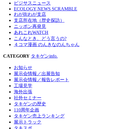
ビジサスニュース
ECOLOGY NEWS SCRAMBLE
わが街わが支店
支店所在地（歴史探訪）
ニッポン再発見
あれこれWATCH
こんなとき、どう言うの?
４コマ漫画 のんきなのんちゃん
CATEGORY
タキゲンinfo.
お知らせ
展示会情報／出展告知
展示会情報／報告レポート
工場見学
海外出張
社外セミナー
タキゲンの歴史
110周年企画
タキゲン売上ランキング
展示トラック
タキスポ