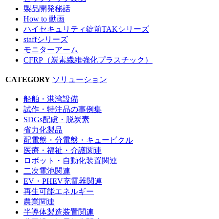
製品開発秘話
How to 動画
ハイセキュリティ錠前TAKシリーズ
staffシリーズ
モニターアーム
CFRP（炭素繊維強化プラスチック）
CATEGORY
ソリューション
船舶・港湾設備
試作・特注品の事例集
SDGs配慮・脱炭素
省力化製品
配電盤・分電盤・キュービクル
医療・福祉・介護関連
ロボット・自動化装置関連
二次電池関連
EV・PHEV充電器関連
再生可能エネルギー
農業関連
半導体製造装置関連