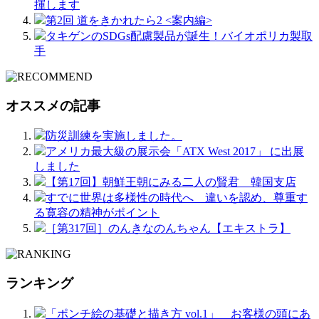
揮します
第2回 道をきかれたら2 <案内編>
タキゲンのSDGs配慮製品が誕生！バイオポリカ製取
手
オススメの記事
防災訓練を実施しました。
アメリカ最大級の展示会「ATX West 2017」 に出展
しました
【第17回】朝鮮王朝にみる二人の賢君 韓国支店
すでに世界は多様性の時代へ 違いを認め、尊重す
る寛容の精神がポイント
［第317回］のんきなのんちゃん【エキストラ】
ランキング
「ポンチ絵の基礎と描き方 vol.1」 お客様の頭にあ