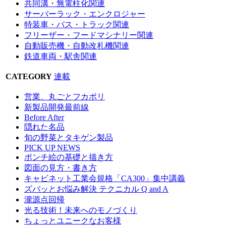
共同溝・無電柱化関連
サーバーラック・エンクロジャー
特装車・バス・トラック関連
フリーザー・フードマシナリー関連
自動販売機・自動改札機関連
鉄道車両・駅舎関連
CATEGORY
連載
営業、丸ごとフカボリ
新製品開発最前線
Before After
隠れた名品
旬の野菜とタキゲン製品
PICK UP NEWS
ポンチ絵の基礎と描き方
図面の見方・書き方
キャビネット工業会規格「CA300」集中講義
ズバッとお悩み解決 テクニカル Q and A
瀧源点回帰
光る技術！未来へのモノづくり
ちょっとユニークなお客様