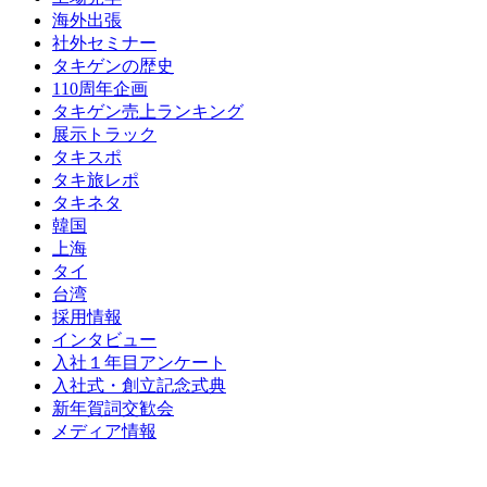
海外出張
社外セミナー
タキゲンの歴史
110周年企画
タキゲン売上ランキング
展示トラック
タキスポ
タキ旅レポ
タキネタ
韓国
上海
タイ
台湾
採用情報
インタビュー
入社１年目アンケート
入社式・創立記念式典
新年賀詞交歓会
メディア情報