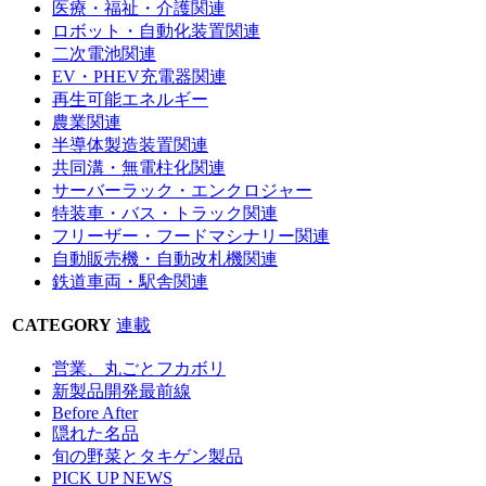
医療・福祉・介護関連
ロボット・自動化装置関連
二次電池関連
EV・PHEV充電器関連
再生可能エネルギー
農業関連
半導体製造装置関連
共同溝・無電柱化関連
サーバーラック・エンクロジャー
特装車・バス・トラック関連
フリーザー・フードマシナリー関連
自動販売機・自動改札機関連
鉄道車両・駅舎関連
CATEGORY
連載
営業、丸ごとフカボリ
新製品開発最前線
Before After
隠れた名品
旬の野菜とタキゲン製品
PICK UP NEWS