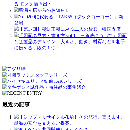
る モノを描き出す
新潟支店からのお知らせ
No.0200に代わる「TAK55（タックゴーゴー）」新
登場!
【第17回】朝鮮王朝にみる二人の賢君 韓国支店
「図面の見方・書き方 vol.1 三角法について」図面
とは製品のデザイン、大きさ、動き、材質などを相手
に伝える手段の１つ
最近の記事
【シップ・リサイクル条約】その航行、支えます。
船舶の安全を支えるご提案。
タキゲンと共同開発しませんか？