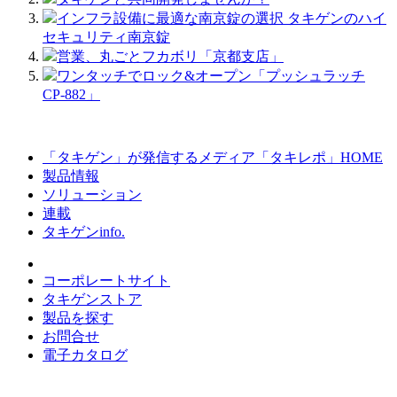
インフラ設備に最適な南京錠の選択 タキゲンのハイ
セキュリティ南京錠
営業、丸ごとフカボリ「京都支店」
ワンタッチでロック&オープン「プッシュラッチ
CP-882」
「タキゲン」が発信するメディア「タキレポ」HOME
製品情報
ソリューション
連載
タキゲンinfo.
コーポレートサイト
タキゲンストア
製品を探す
お問合せ
電子カタログ