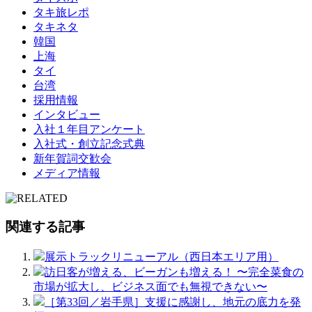
タキ旅レポ
タキネタ
韓国
上海
タイ
台湾
採用情報
インタビュー
入社１年目アンケート
入社式・創立記念式典
新年賀詞交歓会
メディア情報
関連する記事
展示トラックリニューアル（西日本エリア用）
訪日客が増える、ビーガンも増える！ 〜完全菜食の
市場が拡大し、ビジネス面でも無視できない〜
［第33回／岩手県］支援に感謝し、地元の底力を発