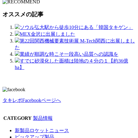
オススメの記事
ソウル弘大駅から徒歩10分にある「韓国タキゲン」
MEX金沢に出展しました
第22回関西機械要素技術展 M-Tech関西に出展しまし
た
業績が順調な時こそ一段高い品質への認識を
すでに砂漠化した面積は陸地の４分の１【約36億
ha】
タキレポFacebookページへ
CATEGORY
製品情報
新製品ロケットニュース
ピックアップ製品