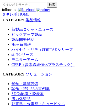
follow us
タキレポ HOME
CATEGORY
製品情報
新製品ロケットニュース
ピックアップ製品
製品開発秘話
How to 動画
ハイセキュリティ錠前TAKシリーズ
staffシリーズ
モニターアーム
CFRP（炭素繊維強化プラスチック）
CATEGORY
ソリューション
船舶・港湾設備
試作・特注品の事例集
SDGs配慮・脱炭素
省力化製品
配電盤・分電盤・キュービクル