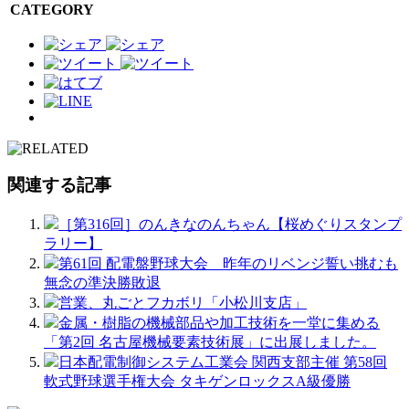
CATEGORY
関連する記事
［第316回］のんきなのんちゃん【桜めぐりスタンプ
ラリー】
第61回 配電盤野球大会 昨年のリベンジ誓い挑むも
無念の準決勝敗退
営業、丸ごとフカボリ「小松川支店」
金属・樹脂の機械部品や加工技術を一堂に集める
「第2回 名古屋機械要素技術展」に出展しました。
日本配電制御システム工業会 関西支部主催 第58回
軟式野球選手権大会 タキゲンロックスA級優勝