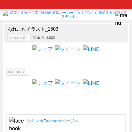
あれこれイラスト_1603
2016.02.16掲載
CATEGORY
製品情報
CATEGORY
新製品ロケットニュース
ピックアップ製品
製品開発秘話
CATEGORY
How to 動画
ハイセキュリティ錠前TAKシリーズ
staffシリーズ
モニターアーム
CFRP（炭素繊維強化プラスチック）
タキレポFacebookページへ
ソリューション
CATEGORY