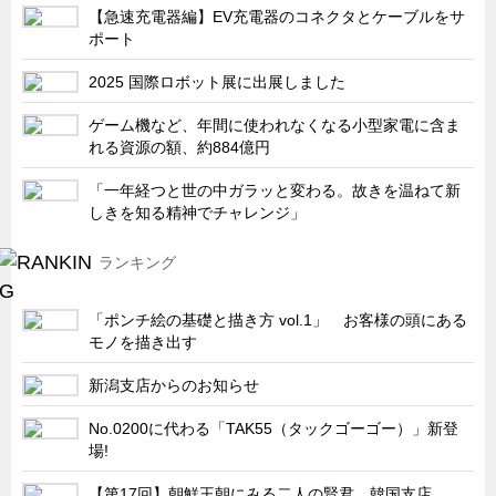
サーバーラック・エンクロジャー
【急速充電器編】EV充電器のコネクタとケーブルをサ
ポート
特装車・バス・トラック関連
2025 国際ロボット展に出展しました
フリーザー・フードマシナリー関連
自動販売機・自動改札機関連
ゲーム機など、年間に使われなくなる小型家電に含ま
れる資源の額、約884億円
鉄道車両・駅舎関連
「一年経つと世の中ガラッと変わる。故きを温ねて新
連載
CATEGORY
しきを知る精神でチャレンジ」
営業、丸ごとフカボリ
ランキング
新製品開発最前線
Before After
「ポンチ絵の基礎と描き方 vol.1」 お客様の頭にある
隠れた名品
モノを描き出す
旬の野菜とタキゲン製品
新潟支店からのお知らせ
PICK UP NEWS
No.0200に代わる「TAK55（タックゴーゴー）」新登
場!
ポンチ絵の基礎と描き方
図面の見方・書き方
【第17回】朝鮮王朝にみる二人の賢君 韓国支店