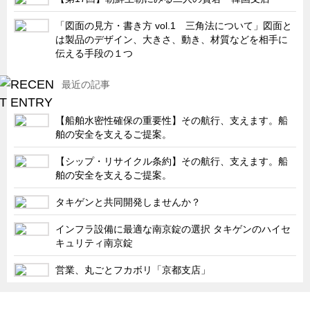
キャビネット工業会規格「CA300」集中講義
「図面の見方・書き方 vol.1 三角法について」図面と
は製品のデザイン、大きさ、動き、材質などを相手に
ズバッとお悩み解決 テクニカル Q and A
伝える手段の１つ
瀧源点回帰
最近の記事
光る技術！未来へのモノづくり
ちょっとユニークなお客様
【船舶水密性確保の重要性】その航行、支えます。船
ビジサスニュース
舶の安全を支えるご提案。
ECOLOGY NEWS SCRAMBLE
【シップ・リサイクル条約】その航行、支えます。船
舶の安全を支えるご提案。
わが街わが支店
支店所在地（歴史探訪）
タキゲンと共同開発しませんか？
ニッポン再発見
インフラ設備に最適な南京錠の選択 タキゲンのハイセ
キュリティ南京錠
あれこれWATCH
こんなとき、どう言うの?
営業、丸ごとフカボリ「京都支店」
４コマ漫画 のんきなのんちゃん
「タキゲン」が発信するメディア「タキレポ」HOME