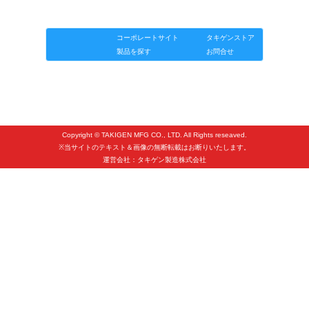
タキゲンinfo.
CATEGORY
製品情報
ソリューション
連載
タキゲンinfo.
お知らせ
コーポレートサイト
タキゲンストア
展示会情報／出展告知
製品を探す
お問合せ
展示会情報／報告レポート
工場見学
海外出張
Copyright © TAKIGEN MFG CO., LTD. All Rights reseaved.
社外セミナー
※当サイトのテキスト＆画像の無断転載はお断りいたします。
運営会社：タキゲン製造株式会社
タキゲンの歴史
110周年企画
タキゲン売上ランキング
展示トラック
タキスポ
タキ旅レポ
タキネタ