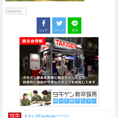
船舶・港湾設備
CATEGORY
試作・特注品の事例集
SDGs配慮・脱炭素
省力化製品
配電盤・分電盤・キュービクル
医療・福祉・介護関連
ロボット・自動化装置関連
二次電池関連
EV・PHEV充電器関連
再生可能エネルギー
農業関連
半導体製造装置関連
共同溝・無電柱化関連
タキレポFacebookページへ