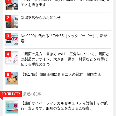
タキゲンinfo.
CATEGORY
モノを描き出す
お知らせ
新潟支店からのお知らせ
展示会情報／出展告知
展示会情報／報告レポート
No.0200に代わる「TAK55（タックゴーゴー）」新登
工場見学
場!
海外出張
社外セミナー
「図面の見方・書き方 vol.1 三角法について」図面と
は製品のデザイン、大きさ、動き、材質などを相手に
タキゲンの歴史
伝える手段の１つ
110周年企画
【第17回】朝鮮王朝にみる二人の賢君 韓国支店
タキゲン売上ランキング
展示トラック
最近の記事
タキスポ
【船舶サイバーフィジカルセキュリティ対策】その航
タキ旅レポ
行、支えます。船舶の安全を支えるご提案。
タキネタ