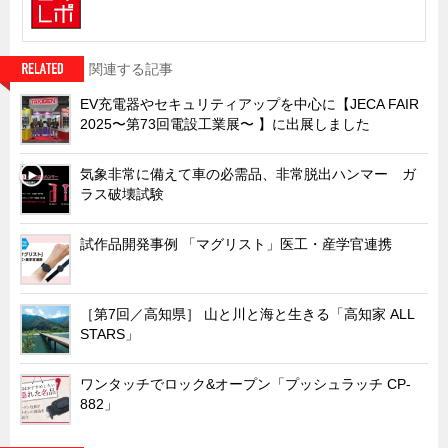
サーバーラック・エンクロジャー
特装車・バス・トラック関連
関連する記事
フリーザー・フードマシナリー関連
EV充電器やセキュリティアップを中心に【JECA FAIR
自動販売機・自動改札機関連
2025〜第73回電設工業展〜 】に出展しました
鉄道車両・駅舎関連
気象非常に備えて車の必需品、非常脱出ハンマー ガ
連載
CATEGORY
ラス破壊試験
営業、丸ごとフカボリ
新製品開発最前線
試作品開発事例 「マグリスト」医工・産学官連携
Before After
隠れた名品
［第7回／高知県］ 山と川と海と生きる「高知家 ALL
STARS」
旬の野菜とタキゲン製品
PICK UP NEWS
ワンタッチでロック&オープン「プッシュラッチ CP-
882」
ポンチ絵の基礎と描き方
図面の見方・書き方