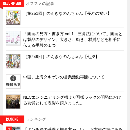
オススメの記事
キャビネット工業会規格「CA300」集中講義
［第251回］のんきなのんちゃん【長寿の祝い】
ズバッとお悩み解決 テクニカル Q and A
瀧源点回帰
「図面の見方・書き方 vol.1 三角法について」図面と
光る技術！未来へのモノづくり
は製品のデザイン、大きさ、動き、材質などを相手に
伝える手段の１つ
ちょっとユニークなお客様
ビジサスニュース
［第249回］のんきなのんちゃん【七夕】
ECOLOGY NEWS SCRAMBLE
わが街わが支店
中国、上海タキゲンの営業活動再開について
支店所在地（歴史探訪）
ニッポン再発見
NECエンジニアリング様より可搬ラックの開発におけ
あれこれWATCH
る功労として表彰を頂きました。
こんなとき、どう言うの?
ランキング
４コマ漫画 のんきなのんちゃん
「ポンチ絵の基礎と描き方 vol.1」 お客様の頭にある