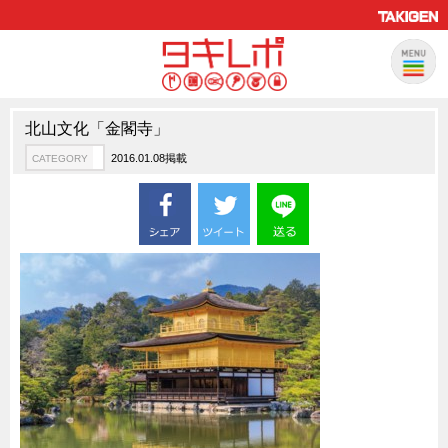
北山文化「金閣寺」
製品情報
CATEGORY
2016.01.08掲載
CATEGORY
新製品ロケットニュース
ピックアップ製品
製品開発秘話
How to 動画
ハイセキュリティ錠前TAKシリーズ
staffシリーズ
モニターアーム
CFRP（炭素繊維強化プラスチック）
ソリューション
CATEGORY