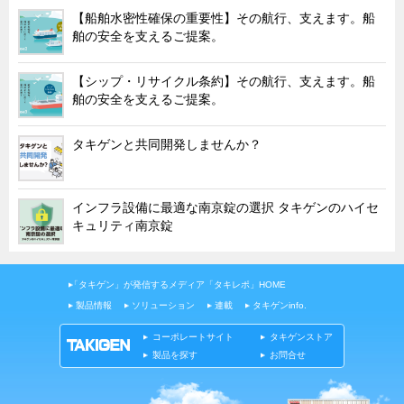
【船舶水密性確保の重要性】その航行、支えます。船
韓国
舶の安全を支えるご提案。
上海
タイ
【シップ・リサイクル条約】その航行、支えます。船
舶の安全を支えるご提案。
台湾
採用情報
タキゲンと共同開発しませんか？
インタビュー
入社１年目アンケート
インフラ設備に最適な南京錠の選択 タキゲンのハイセ
キュリティ南京錠
入社式・創立記念式典
新年賀詞交歓会
「タキゲン」が発信するメディア「タキレポ」HOME
メディア情報
製品情報
ソリューション
連載
タキゲンinfo.
コーポレートサイト
タキゲンストア
製品を探す
お問合せ