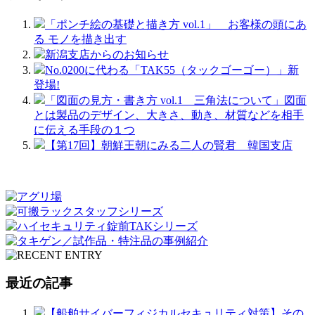
「ポンチ絵の基礎と描き方 vol.1」 お客様の頭にあ
る モノを描き出す
新潟支店からのお知らせ
No.0200に代わる「TAK55（タックゴーゴー）」新
登場!
「図面の見方・書き方 vol.1 三角法について」図面
とは製品のデザイン、大きさ、動き、材質などを相手
に伝える手段の１つ
【第17回】朝鮮王朝にみる二人の賢君 韓国支店
最近の記事
【船舶サイバーフィジカルセキュリティ対策】その