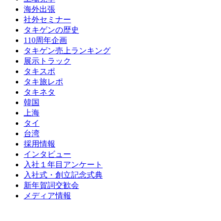
海外出張
社外セミナー
タキゲンの歴史
110周年企画
タキゲン売上ランキング
展示トラック
タキスポ
タキ旅レポ
タキネタ
韓国
上海
タイ
台湾
採用情報
インタビュー
入社１年目アンケート
入社式・創立記念式典
新年賀詞交歓会
メディア情報