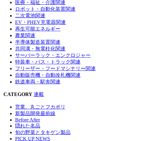
医療・福祉・介護関連
ロボット・自動化装置関連
二次電池関連
EV・PHEV充電器関連
再生可能エネルギー
農業関連
半導体製造装置関連
共同溝・無電柱化関連
サーバーラック・エンクロジャー
特装車・バス・トラック関連
フリーザー・フードマシナリー関連
自動販売機・自動改札機関連
鉄道車両・駅舎関連
CATEGORY
連載
営業、丸ごとフカボリ
新製品開発最前線
Before After
隠れた名品
旬の野菜とタキゲン製品
PICK UP NEWS