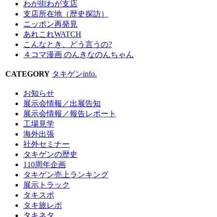
わが街わが支店
支店所在地（歴史探訪）
ニッポン再発見
あれこれWATCH
こんなとき、どう言うの?
４コマ漫画 のんきなのんちゃん
CATEGORY
タキゲンinfo.
お知らせ
展示会情報／出展告知
展示会情報／報告レポート
工場見学
海外出張
社外セミナー
タキゲンの歴史
110周年企画
タキゲン売上ランキング
展示トラック
タキスポ
タキ旅レポ
タキネタ