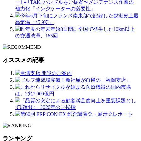
ー｣＋｢TAK｣ハンドルをご提案〜メンテナンス作業の
省力化「インジケーターの必要性」
今年6月下旬にフランス南東部で記録した観測史上最
高気温「45.9℃」
昨年度の年末年始8日間に全国で発生した10km以上
の交通渋滞、165回
オススメの記事
台湾支店 開設のご案内
ゴルフ練習場完備！新社屋が自慢の「福岡支店」
これからリサイクルが始まる医療機器の国内市場
は、2兆7,000億円
「品質の安定による顧客満足度向上を重要課題とし
て取組む」2026年のご挨拶
第60回 FRP CON-EX 総合講演会・展示会レポート
ランキング