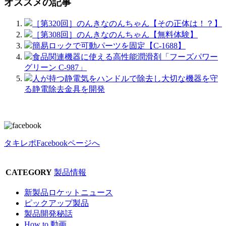
オススメの記事
［第320回］のんきなのんちゃん【その正体は！？】
［第308回］のんきなのんちゃん【無料体験】
簡易ロックで可動パーツを固定【C-1688】
食品関連機器に使える高性能潤滑剤「フーズパワー
グリーン C-987」
人が持つ静電気をハンドルで除去し大切な機器を守
る静電除去金具を開発
タキレポFacebookページへ
CATEGORY
製品情報
新製品ロケットニュース
ピックアップ製品
製品開発秘話
How to 動画