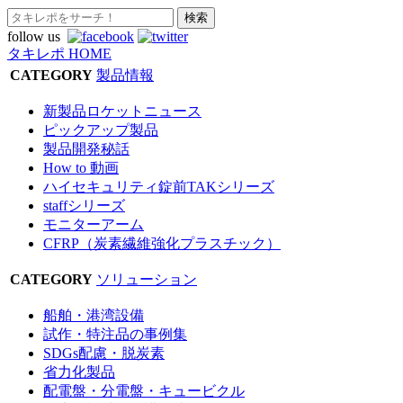
follow us
タキレポ HOME
CATEGORY
製品情報
新製品ロケットニュース
ピックアップ製品
製品開発秘話
How to 動画
ハイセキュリティ錠前TAKシリーズ
staffシリーズ
モニターアーム
CFRP（炭素繊維強化プラスチック）
CATEGORY
ソリューション
船舶・港湾設備
試作・特注品の事例集
SDGs配慮・脱炭素
省力化製品
配電盤・分電盤・キュービクル