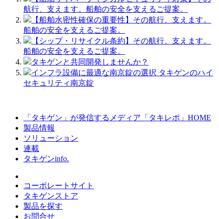
航行、支えます。船舶の安全を支えるご提案。
【船舶水密性確保の重要性】その航行、支えます。
船舶の安全を支えるご提案。
【シップ・リサイクル条約】その航行、支えます。
船舶の安全を支えるご提案。
タキゲンと共同開発しませんか？
インフラ設備に最適な南京錠の選択 タキゲンのハイ
セキュリティ南京錠
「タキゲン」が発信するメディア「タキレポ」HOME
製品情報
ソリューション
連載
タキゲンinfo.
コーポレートサイト
タキゲンストア
製品を探す
お問合せ