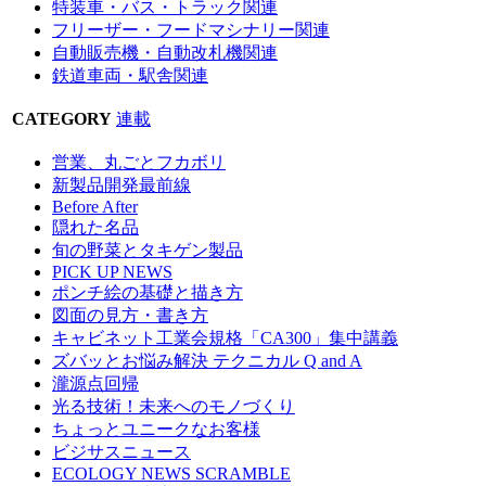
特装車・バス・トラック関連
フリーザー・フードマシナリー関連
自動販売機・自動改札機関連
鉄道車両・駅舎関連
CATEGORY
連載
営業、丸ごとフカボリ
新製品開発最前線
Before After
隠れた名品
旬の野菜とタキゲン製品
PICK UP NEWS
ポンチ絵の基礎と描き方
図面の見方・書き方
キャビネット工業会規格「CA300」集中講義
ズバッとお悩み解決 テクニカル Q and A
瀧源点回帰
光る技術！未来へのモノづくり
ちょっとユニークなお客様
ビジサスニュース
ECOLOGY NEWS SCRAMBLE