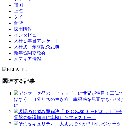
韓国
上海
タイ
台湾
採用情報
インタビュー
入社１年目アンケート
入社式・創立記念式典
新年賀詞交歓会
メディア情報
関連する記事
デンマーク発の「ヒュッゲ」に世界が注目！真似で
はなく、自分たちの生き方、幸福感を見直すきっかけ
に
現場のお悩み即解決「JIS C 8480 キャビネット形分
電盤の保護構造に準拠したファスナー」
そのセキュリティ、大丈夫ですか？｢インジケータ