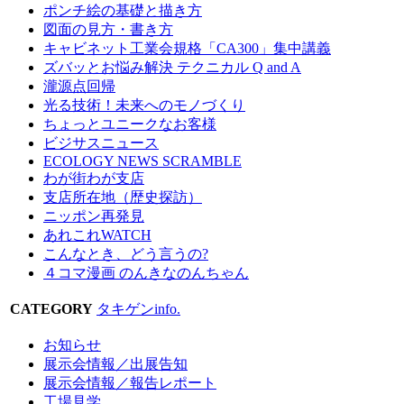
ポンチ絵の基礎と描き方
図面の見方・書き方
キャビネット工業会規格「CA300」集中講義
ズバッとお悩み解決 テクニカル Q and A
瀧源点回帰
光る技術！未来へのモノづくり
ちょっとユニークなお客様
ビジサスニュース
ECOLOGY NEWS SCRAMBLE
わが街わが支店
支店所在地（歴史探訪）
ニッポン再発見
あれこれWATCH
こんなとき、どう言うの?
４コマ漫画 のんきなのんちゃん
CATEGORY
タキゲンinfo.
お知らせ
展示会情報／出展告知
展示会情報／報告レポート
工場見学