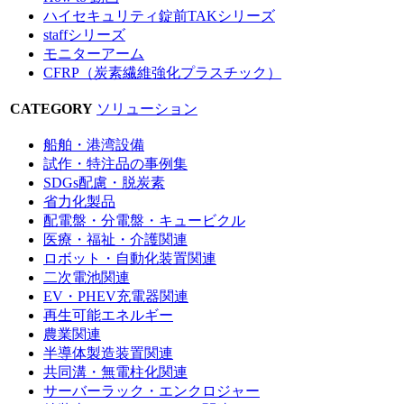
ハイセキュリティ錠前TAKシリーズ
staffシリーズ
モニターアーム
CFRP（炭素繊維強化プラスチック）
CATEGORY
ソリューション
船舶・港湾設備
試作・特注品の事例集
SDGs配慮・脱炭素
省力化製品
配電盤・分電盤・キュービクル
医療・福祉・介護関連
ロボット・自動化装置関連
二次電池関連
EV・PHEV充電器関連
再生可能エネルギー
農業関連
半導体製造装置関連
共同溝・無電柱化関連
サーバーラック・エンクロジャー