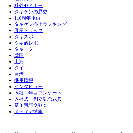
社外セミナー
タキゲンの歴史
110周年企画
タキゲン売上ランキング
展示トラック
タキスポ
タキ旅レポ
タキネタ
韓国
上海
タイ
台湾
採用情報
インタビュー
入社１年目アンケート
入社式・創立記念式典
新年賀詞交歓会
メディア情報