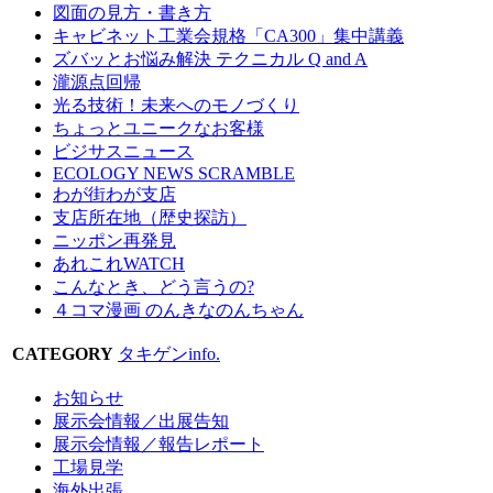
図面の見方・書き方
キャビネット工業会規格「CA300」集中講義
ズバッとお悩み解決 テクニカル Q and A
瀧源点回帰
光る技術！未来へのモノづくり
ちょっとユニークなお客様
ビジサスニュース
ECOLOGY NEWS SCRAMBLE
わが街わが支店
支店所在地（歴史探訪）
ニッポン再発見
あれこれWATCH
こんなとき、どう言うの?
４コマ漫画 のんきなのんちゃん
CATEGORY
タキゲンinfo.
お知らせ
展示会情報／出展告知
展示会情報／報告レポート
工場見学
海外出張