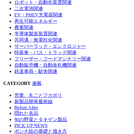
ロボット・自動化装置関連
二次電池関連
EV・PHEV充電器関連
再生可能エネルギー
農業関連
半導体製造装置関連
共同溝・無電柱化関連
サーバーラック・エンクロジャー
特装車・バス・トラック関連
フリーザー・フードマシナリー関連
自動販売機・自動改札機関連
鉄道車両・駅舎関連
CATEGORY
連載
営業、丸ごとフカボリ
新製品開発最前線
Before After
隠れた名品
旬の野菜とタキゲン製品
PICK UP NEWS
ポンチ絵の基礎と描き方