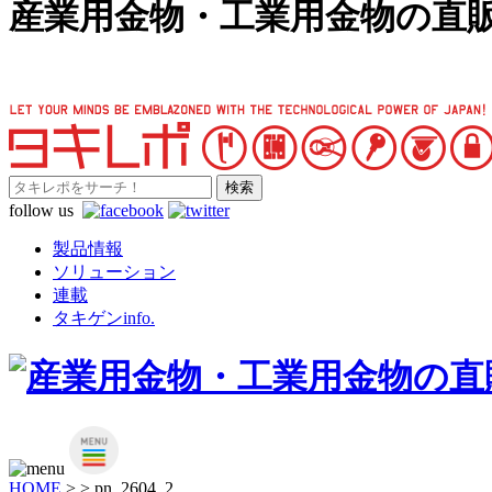
産業用金物・工業用金物の直
follow us
製品情報
ソリューション
連載
タキゲンinfo.
HOME
>
>
pn_2604_2