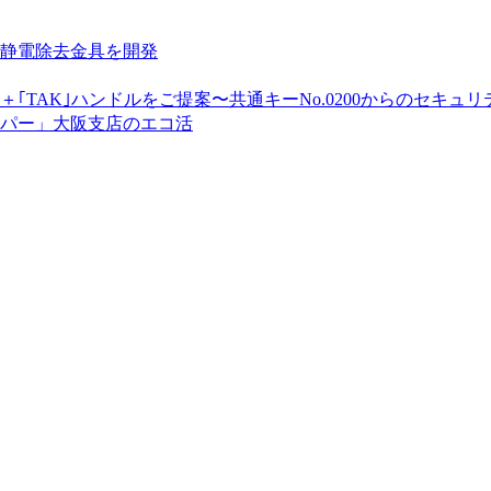
静電除去金具を開発
｢TAK｣ハンドルをご提案〜共通キーNo.0200からのセキ
パー」大阪支店のエコ活