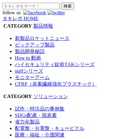
follow us
タキレポ HOME
CATEGORY
製品情報
新製品ロケットニュース
ピックアップ製品
製品開発秘話
How to 動画
ハイセキュリティ錠前TAKシリーズ
staffシリーズ
モニターアーム
CFRP（炭素繊維強化プラスチック）
CATEGORY
ソリューション
試作・特注品の事例集
SDGs配慮・脱炭素
省力化製品
配電盤・分電盤・キュービクル
医療・福祉・介護関連