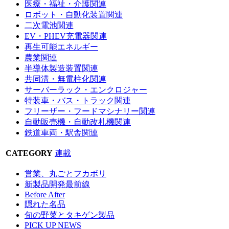
医療・福祉・介護関連
ロボット・自動化装置関連
二次電池関連
EV・PHEV充電器関連
再生可能エネルギー
農業関連
半導体製造装置関連
共同溝・無電柱化関連
サーバーラック・エンクロジャー
特装車・バス・トラック関連
フリーザー・フードマシナリー関連
自動販売機・自動改札機関連
鉄道車両・駅舎関連
CATEGORY
連載
営業、丸ごとフカボリ
新製品開発最前線
Before After
隠れた名品
旬の野菜とタキゲン製品
PICK UP NEWS