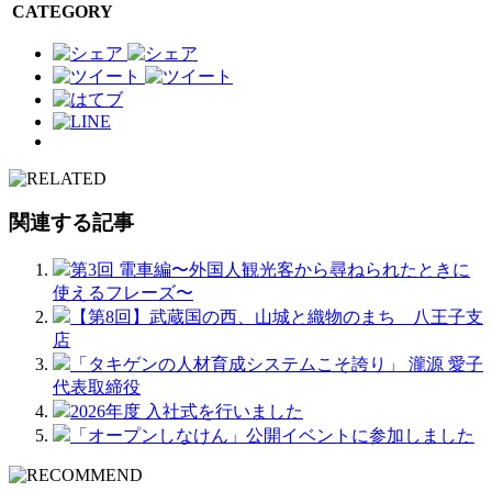
CATEGORY
関連する記事
第3回 電車編〜外国人観光客から尋ねられたときに
使えるフレーズ〜
【第8回】武蔵国の西、山城と織物のまち 八王子支
店
「タキゲンの人材育成システムこそ誇り」 瀧源 愛子
代表取締役
2026年度 入社式を行いました
「オープンしなけん」公開イベントに参加しました