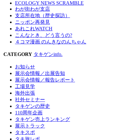
ECOLOGY NEWS SCRAMBLE
わが街わが支店
支店所在地（歴史探訪）
ニッポン再発見
あれこれWATCH
こんなとき、どう言うの?
４コマ漫画 のんきなのんちゃん
CATEGORY
タキゲンinfo.
お知らせ
展示会情報／出展告知
展示会情報／報告レポート
工場見学
海外出張
社外セミナー
タキゲンの歴史
110周年企画
タキゲン売上ランキング
展示トラック
タキスポ
タキ旅レポ