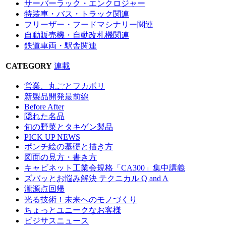
サーバーラック・エンクロジャー
特装車・バス・トラック関連
フリーザー・フードマシナリー関連
自動販売機・自動改札機関連
鉄道車両・駅舎関連
CATEGORY
連載
営業、丸ごとフカボリ
新製品開発最前線
Before After
隠れた名品
旬の野菜とタキゲン製品
PICK UP NEWS
ポンチ絵の基礎と描き方
図面の見方・書き方
キャビネット工業会規格「CA300」集中講義
ズバッとお悩み解決 テクニカル Q and A
瀧源点回帰
光る技術！未来へのモノづくり
ちょっとユニークなお客様
ビジサスニュース