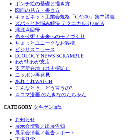
ポンチ絵の基礎と描き方
図面の見方・書き方
キャビネット工業会規格「CA300」集中講義
ズバッとお悩み解決 テクニカル Q and A
瀧源点回帰
光る技術！未来へのモノづくり
ちょっとユニークなお客様
ビジサスニュース
ECOLOGY NEWS SCRAMBLE
わが街わが支店
支店所在地（歴史探訪）
ニッポン再発見
あれこれWATCH
こんなとき、どう言うの?
４コマ漫画 のんきなのんちゃん
CATEGORY
タキゲンinfo.
お知らせ
展示会情報／出展告知
展示会情報／報告レポート
工場見学