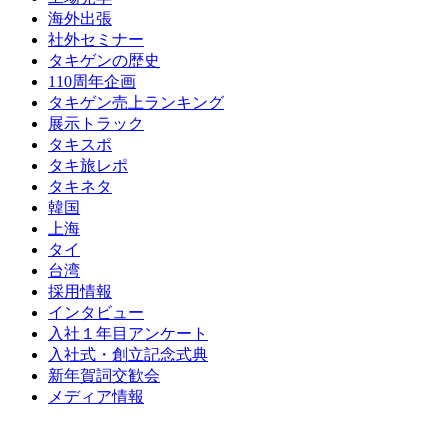
海外出張
社外セミナー
タキゲンの歴史
110周年企画
タキゲン売上ランキング
展示トラック
タキスポ
タキ旅レポ
タキネタ
韓国
上海
タイ
台湾
採用情報
インタビュー
入社１年目アンケート
入社式・創立記念式典
新年賀詞交歓会
メディア情報