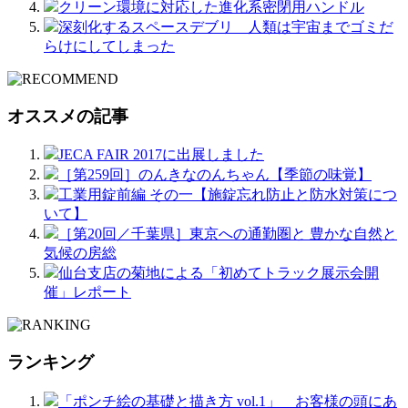
クリーン環境に対応した進化系密閉用ハンドル
深刻化するスペースデブリ 人類は宇宙までゴミだ
らけにしてしまった
オススメの記事
JECA FAIR 2017に出展しました
［第259回］のんきなのんちゃん【季節の味覚】
工業用錠前編 その一【施錠忘れ防止と防水対策につ
いて】
［第20回／千葉県］東京への通勤圏と 豊かな自然と
気候の房総
仙台支店の菊地による「初めてトラック展示会開
催」レポート
ランキング
「ポンチ絵の基礎と描き方 vol.1」 お客様の頭にあ