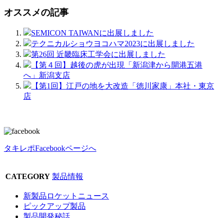
オススメの記事
SEMICON TAIWANに出展しました
テクニカルショウヨコハマ2023に出展しました
第26回 近畿臨床工学会に出展しました
【第４回】越後の虎が出現「新潟津から開港五港
へ」新潟支店
【第1回】江戸の地を大改造「徳川家康」本社・東京
店
タキレポFacebookページへ
CATEGORY
製品情報
新製品ロケットニュース
ピックアップ製品
製品開発秘話