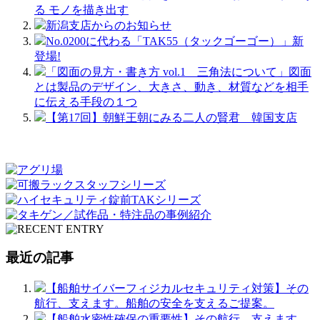
る モノを描き出す
新潟支店からのお知らせ
No.0200に代わる「TAK55（タックゴーゴー）」新
登場!
「図面の見方・書き方 vol.1 三角法について」図面
とは製品のデザイン、大きさ、動き、材質などを相手
に伝える手段の１つ
【第17回】朝鮮王朝にみる二人の賢君 韓国支店
最近の記事
【船舶サイバーフィジカルセキュリティ対策】その
航行、支えます。船舶の安全を支えるご提案。
【船舶水密性確保の重要性】その航行、支えます。