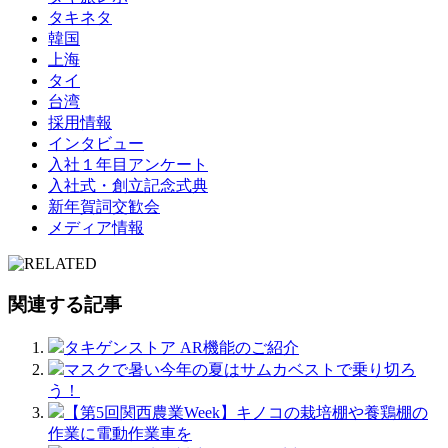
タキネタ
韓国
上海
タイ
台湾
採用情報
インタビュー
入社１年目アンケート
入社式・創立記念式典
新年賀詞交歓会
メディア情報
関連する記事
タキゲンストア AR機能のご紹介
マスクで暑い今年の夏はサムカベストで乗り切ろ
う！
【第5回関西農業Week】キノコの栽培棚や養鶏棚の
作業に電動作業車を