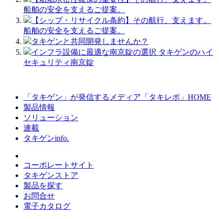
船舶の安全を支えるご提案。
【シップ・リサイクル条約】その航行、支えます。
船舶の安全を支えるご提案。
タキゲンと共同開発しませんか？
インフラ設備に最適な南京錠の選択 タキゲンのハイ
セキュリティ南京錠
「タキゲン」が発信するメディア「タキレポ」HOME
製品情報
ソリューション
連載
タキゲンinfo.
コーポレートサイト
タキゲンストア
製品を探す
お問合せ
電子カタログ