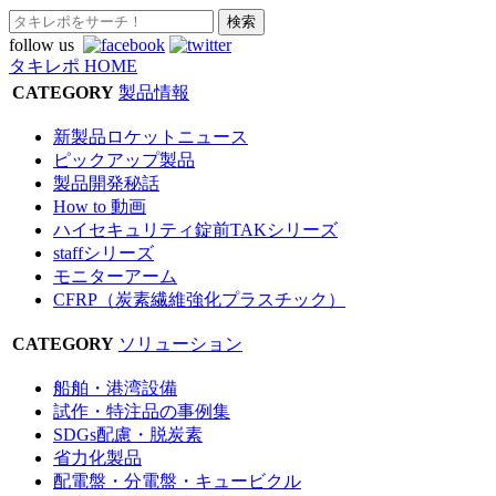
follow us
タキレポ HOME
CATEGORY
製品情報
新製品ロケットニュース
ピックアップ製品
製品開発秘話
How to 動画
ハイセキュリティ錠前TAKシリーズ
staffシリーズ
モニターアーム
CFRP（炭素繊維強化プラスチック）
CATEGORY
ソリューション
船舶・港湾設備
試作・特注品の事例集
SDGs配慮・脱炭素
省力化製品
配電盤・分電盤・キュービクル