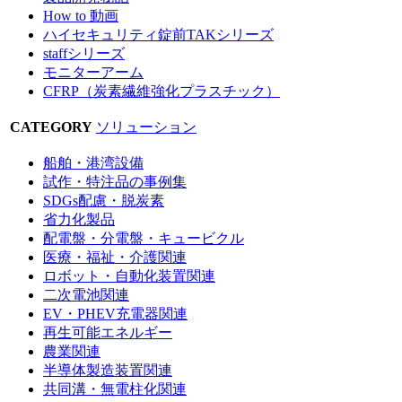
How to 動画
ハイセキュリティ錠前TAKシリーズ
staffシリーズ
モニターアーム
CFRP（炭素繊維強化プラスチック）
CATEGORY
ソリューション
船舶・港湾設備
試作・特注品の事例集
SDGs配慮・脱炭素
省力化製品
配電盤・分電盤・キュービクル
医療・福祉・介護関連
ロボット・自動化装置関連
二次電池関連
EV・PHEV充電器関連
再生可能エネルギー
農業関連
半導体製造装置関連
共同溝・無電柱化関連