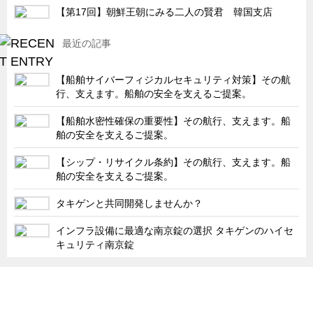
【第17回】朝鮮王朝にみる二人の賢君 韓国支店
キャビネット工業会規格「CA300」集中講義
ズバッとお悩み解決 テクニカル Q and A
最近の記事
瀧源点回帰
【船舶サイバーフィジカルセキュリティ対策】その航
光る技術！未来へのモノづくり
行、支えます。船舶の安全を支えるご提案。
ちょっとユニークなお客様
【船舶水密性確保の重要性】その航行、支えます。船
ビジサスニュース
舶の安全を支えるご提案。
ECOLOGY NEWS SCRAMBLE
【シップ・リサイクル条約】その航行、支えます。船
舶の安全を支えるご提案。
わが街わが支店
支店所在地（歴史探訪）
タキゲンと共同開発しませんか？
ニッポン再発見
インフラ設備に最適な南京錠の選択 タキゲンのハイセ
キュリティ南京錠
あれこれWATCH
こんなとき、どう言うの?
「タキゲン」が発信するメディア「タキレポ」HOME
４コマ漫画 のんきなのんちゃん
製品情報
ソリューション
連載
タキゲンinfo.