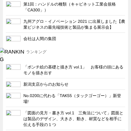
サーバーラック・エンクロジャー
第1回：ハンドルの種類（キャビネット工業会規格
「CA300」）
特装車・バス・トラック関連
九州アグロ・イノベーション 2021 に出展しました【農
フリーザー・フードマシナリー関連
業ビジネスの最先端技術と製品が集まる展示会】
自動販売機・自動改札機関連
会社は人間の集団
鉄道車両・駅舎関連
ランキング
連載
CATEGORY
営業、丸ごとフカボリ
「ポンチ絵の基礎と描き方 vol.1」 お客様の頭にある
新製品開発最前線
モノを描き出す
Before After
新潟支店からのお知らせ
隠れた名品
No.0200に代わる「TAK55（タックゴーゴー）」新登
旬の野菜とタキゲン製品
場!
PICK UP NEWS
「図面の見方・書き方 vol.1 三角法について」図面と
は製品のデザイン、大きさ、動き、材質などを相手に
ポンチ絵の基礎と描き方
伝える手段の１つ
図面の見方・書き方