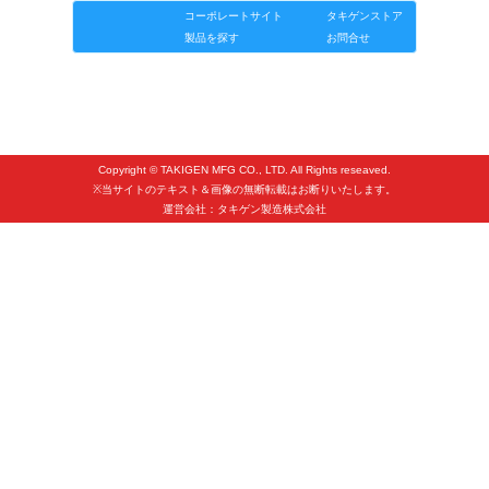
タキゲンinfo.
CATEGORY
コーポレートサイト
タキゲンストア
製品を探す
お問合せ
お知らせ
展示会情報／出展告知
展示会情報／報告レポート
工場見学
Copyright © TAKIGEN MFG CO., LTD. All Rights reseaved.
海外出張
※当サイトのテキスト＆画像の無断転載はお断りいたします。
運営会社：タキゲン製造株式会社
社外セミナー
タキゲンの歴史
110周年企画
タキゲン売上ランキング
展示トラック
タキスポ
タキ旅レポ
タキネタ