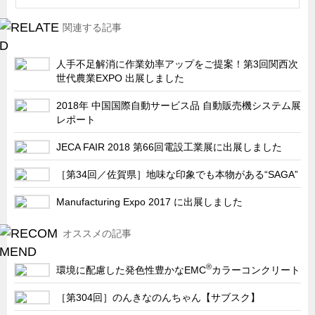
船舶・港湾設備
関連する記事
試作・特注品の事例集
人手不足解消に作業効率アップをご提案！第3回関西次
SDGs配慮・脱炭素
世代農業EXPO 出展しました
省力化製品
2018年 中国国際自動サービス品 自動販売機システム展
配電盤・分電盤・キュービクル
レポート
医療・福祉・介護関連
JECA FAIR 2018 第66回電設工業展に出展しました
ロボット・自動化装置関連
［第34回／佐賀県］地味な印象でも本物がある“SAGA”
二次電池関連
Manufacturing Expo 2017 に出展しました
EV・PHEV充電器関連
再生可能エネルギー
オススメの記事
農業関連
®
環境に配慮した発色性豊かなEMC
​カラーコンクリート
半導体製造装置関連
［第304回］のんきなのんちゃん【サブスク】
共同溝・無電柱化関連