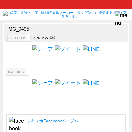
IMG_0495
2026.05.27掲載
CATEGORY
製品情報
CATEGORY
新製品ロケットニュース
ピックアップ製品
製品開発秘話
CATEGORY
How to 動画
ハイセキュリティ錠前TAKシリーズ
staffシリーズ
モニターアーム
CFRP（炭素繊維強化プラスチック）
タキレポFacebookページへ
ソリューション
CATEGORY