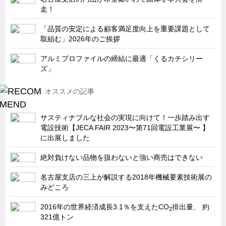
サーバーラック・エンクロジャー
走！
特装車・バス・トラック関連
「品質の安定による顧客満足度向上を重要課題として
フリーザー・フードマシナリー関連
取組む」2026年のご挨拶
自動販売機・自動改札機関連
アルミプロファイルの締結に最適「くるカチシリー
ズ」
鉄道車両・駅舎関連
連載
CATEGORY
オススメの記事
営業、丸ごとフカボリ
サスティナブルな社会の実現に向けて！一歩踏み出す
新製品開発最前線
電設技術【JECA FAIR 2023〜第71回電設工業展〜 】
に出展しました
Before After
隠れた名品
絶対負けない品物を扱わないと強い商売はできない
旬の野菜とタキゲン製品
名古屋支店の三上が解説する2018年機械要素技術展の
みどころ
PICK UP NEWS
ポンチ絵の基礎と描き方
2016年の世界経済成長3.1％を支えたCO
排出量、 約
2
321億トン
図面の見方・書き方