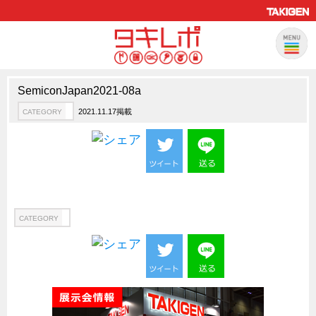
SemiconJapan2021-08a
製品情報
CATEGORY
2021.11.17掲載
CATEGORY
新製品ロケットニュース
ピックアップ製品
製品開発秘話
How to 動画
ハイセキュリティ錠前TAKシリーズ
CATEGORY
staffシリーズ
モニターアーム
CFRP（炭素繊維強化プラスチック）
ソリューション
CATEGORY