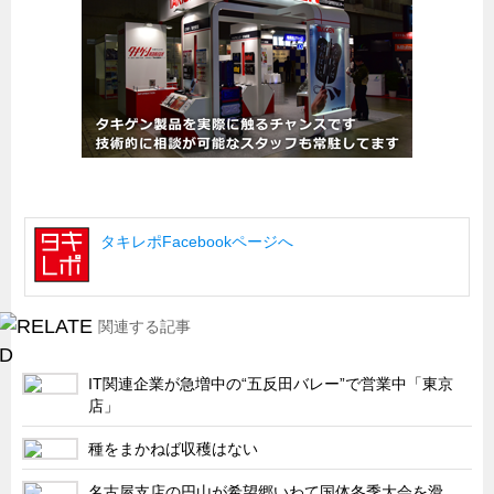
船舶・港湾設備
試作・特注品の事例集
SDGs配慮・脱炭素
省力化製品
配電盤・分電盤・キュービクル
医療・福祉・介護関連
タキレポFacebookページへ
ロボット・自動化装置関連
二次電池関連
EV・PHEV充電器関連
関連する記事
再生可能エネルギー
IT関連企業が急増中の“五反田バレー”で営業中「東京
農業関連
店」
半導体製造装置関連
種をまかねば収穫はない
共同溝・無電柱化関連
名古屋支店の円山が希望郷いわて国体冬季大会を滑