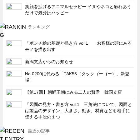
笑顔を拡げるアニマルセラピー イヌやネコと触れあう
キャビネット工業会規格「CA300」集中講義
だけで気分はハッピー
ズバッとお悩み解決 テクニカル Q and A
ランキング
瀧源点回帰
光る技術！未来へのモノづくり
「ポンチ絵の基礎と描き方 vol.1」 お客様の頭にある
ちょっとユニークなお客様
モノを描き出す
ビジサスニュース
新潟支店からのお知らせ
ECOLOGY NEWS SCRAMBLE
No.0200に代わる「TAK55（タックゴーゴー）」新登
場!
わが街わが支店
支店所在地（歴史探訪）
【第17回】朝鮮王朝にみる二人の賢君 韓国支店
ニッポン再発見
「図面の見方・書き方 vol.1 三角法について」図面と
は製品のデザイン、大きさ、動き、材質などを相手に
あれこれWATCH
伝える手段の１つ
こんなとき、どう言うの?
最近の記事
４コマ漫画 のんきなのんちゃん