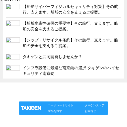
タキゲンinfo.
CATEGORY
【船舶サイバーフィジカルセキュリティ対策】その航
お知らせ
行、支えます。船舶の安全を支えるご提案。
展示会情報／出展告知
【船舶水密性確保の重要性】その航行、支えます。船
舶の安全を支えるご提案。
展示会情報／報告レポート
【シップ・リサイクル条約】その航行、支えます。船
工場見学
舶の安全を支えるご提案。
海外出張
タキゲンと共同開発しませんか？
社外セミナー
インフラ設備に最適な南京錠の選択 タキゲンのハイセ
タキゲンの歴史
キュリティ南京錠
110周年企画
タキゲン売上ランキング
「タキゲン」が発信するメディア「タキレポ」HOME
製品情報
ソリューション
連載
タキゲンinfo.
展示トラック
タキスポ
コーポレートサイト
タキゲンストア
製品を探す
お問合せ
タキ旅レポ
タキネタ