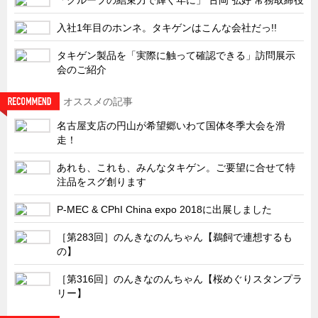
サーバーラック・エンクロジャー
入社1年目のホンネ。タキゲンはこんな会社だっ!!
特装車・バス・トラック関連
フリーザー・フードマシナリー関連
タキゲン製品を「実際に触って確認できる」訪問展示
会のご紹介
自動販売機・自動改札機関連
鉄道車両・駅舎関連
オススメの記事
名古屋支店の円山が希望郷いわて国体冬季大会を滑
連載
CATEGORY
走！
営業、丸ごとフカボリ
あれも、これも、みんなタキゲン。ご要望に合せて特
新製品開発最前線
注品をスグ創ります
Before After
P-MEC & CPhI China expo 2018に出展しました
隠れた名品
［第283回］のんきなのんちゃん【鵜飼で連想するも
旬の野菜とタキゲン製品
の】
PICK UP NEWS
［第316回］のんきなのんちゃん【桜めぐりスタンプラ
ポンチ絵の基礎と描き方
リー】
図面の見方・書き方