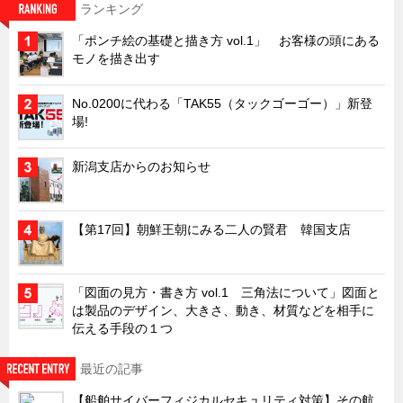
ランキング
キャビネット工業会規格「CA300」集中講義
「ポンチ絵の基礎と描き方 vol.1」 お客様の頭にある
ズバッとお悩み解決 テクニカル Q and A
モノを描き出す
瀧源点回帰
No.0200に代わる「TAK55（タックゴーゴー）」新登
光る技術！未来へのモノづくり
場!
ちょっとユニークなお客様
新潟支店からのお知らせ
ビジサスニュース
ECOLOGY NEWS SCRAMBLE
【第17回】朝鮮王朝にみる二人の賢君 韓国支店
わが街わが支店
支店所在地（歴史探訪）
ニッポン再発見
「図面の見方・書き方 vol.1 三角法について」図面と
は製品のデザイン、大きさ、動き、材質などを相手に
あれこれWATCH
伝える手段の１つ
こんなとき、どう言うの?
最近の記事
４コマ漫画 のんきなのんちゃん
【船舶サイバーフィジカルセキュリティ対策】その航