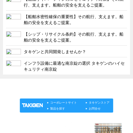
タキゲンinfo.
CATEGORY
行、支えます。船舶の安全を支えるご提案。
お知らせ
【船舶水密性確保の重要性】その航行、支えます。船
展示会情報／出展告知
舶の安全を支えるご提案。
展示会情報／報告レポート
【シップ・リサイクル条約】その航行、支えます。船
舶の安全を支えるご提案。
工場見学
タキゲンと共同開発しませんか？
海外出張
社外セミナー
インフラ設備に最適な南京錠の選択 タキゲンのハイセ
キュリティ南京錠
タキゲンの歴史
110周年企画
「タキゲン」が発信するメディア「タキレポ」HOME
タキゲン売上ランキング
製品情報
ソリューション
連載
タキゲンinfo.
展示トラック
コーポレートサイト
タキゲンストア
製品を探す
お問合せ
タキスポ
タキ旅レポ
タキネタ