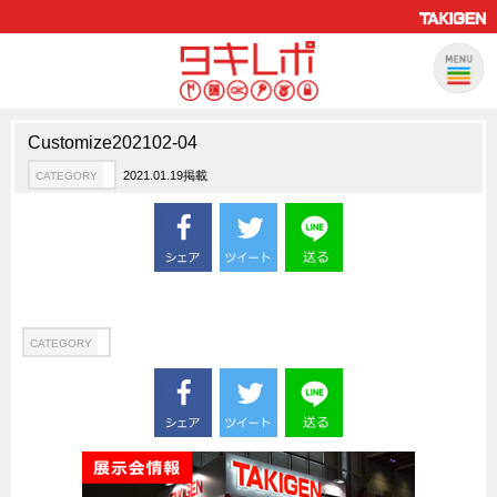
Customize202102-04
製品情報
CATEGORY
2021.01.19掲載
CATEGORY
新製品ロケットニュース
ピックアップ製品
製品開発秘話
How to 動画
ハイセキュリティ錠前TAKシリーズ
CATEGORY
staffシリーズ
モニターアーム
CFRP（炭素繊維強化プラスチック）
ソリューション
CATEGORY