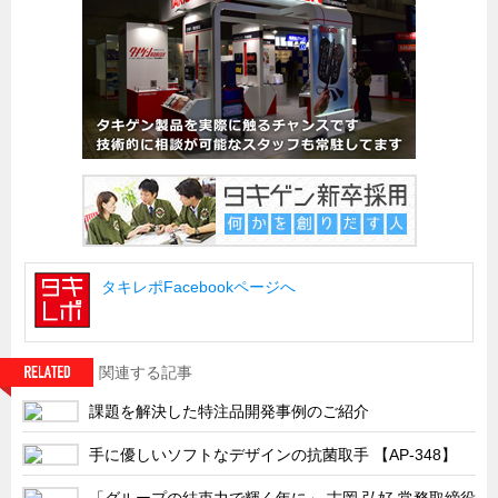
船舶・港湾設備
試作・特注品の事例集
SDGs配慮・脱炭素
省力化製品
配電盤・分電盤・キュービクル
医療・福祉・介護関連
ロボット・自動化装置関連
タキレポFacebookページへ
二次電池関連
EV・PHEV充電器関連
再生可能エネルギー
関連する記事
農業関連
課題を解決した特注品開発事例のご紹介
半導体製造装置関連
手に優しいソフトなデザインの抗菌取手 【AP-348】
共同溝・無電柱化関連
「グループの結束力で輝く年に」 古岡 弘好 常務取締役