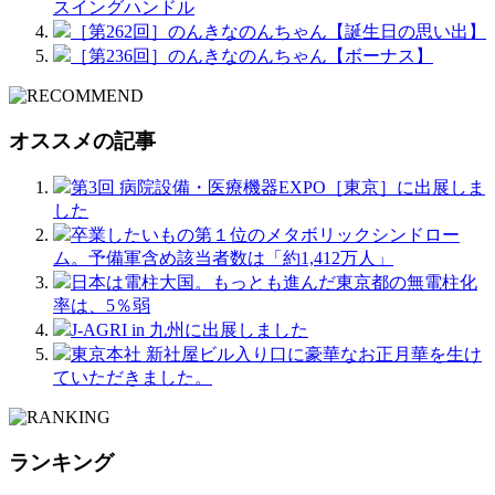
スイングハンドル
［第262回］のんきなのんちゃん【誕生日の思い出】
［第236回］のんきなのんちゃん【ボーナス】
オススメの記事
第3回 病院設備・医療機器EXPO［東京］に出展しま
した
卒業したいもの第１位のメタボリックシンドロー
ム。予備軍含め該当者数は「約1,412万人」
日本は電柱大国。もっとも進んだ東京都の無電柱化
率は、5％弱
J-AGRI in 九州に出展しました
東京本社 新社屋ビル入り口に豪華なお正月華を生け
ていただきました。
ランキング