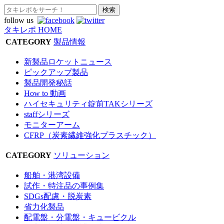
follow us
タキレポ HOME
CATEGORY
製品情報
新製品ロケットニュース
ピックアップ製品
製品開発秘話
How to 動画
ハイセキュリティ錠前TAKシリーズ
staffシリーズ
モニターアーム
CFRP（炭素繊維強化プラスチック）
CATEGORY
ソリューション
船舶・港湾設備
試作・特注品の事例集
SDGs配慮・脱炭素
省力化製品
配電盤・分電盤・キュービクル