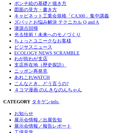
ポンチ絵の基礎と描き方
図面の見方・書き方
キャビネット工業会規格「CA300」集中講義
ズバッとお悩み解決 テクニカル Q and A
瀧源点回帰
光る技術！未来へのモノづくり
ちょっとユニークなお客様
ビジサスニュース
ECOLOGY NEWS SCRAMBLE
わが街わが支店
支店所在地（歴史探訪）
ニッポン再発見
あれこれWATCH
こんなとき、どう言うの?
４コマ漫画 のんきなのんちゃん
CATEGORY
タキゲンinfo.
お知らせ
展示会情報／出展告知
展示会情報／報告レポート
工場見学