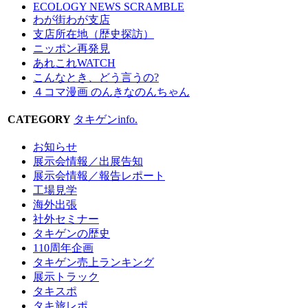
ECOLOGY NEWS SCRAMBLE
わが街わが支店
支店所在地（歴史探訪）
ニッポン再発見
あれこれWATCH
こんなとき、どう言うの?
４コマ漫画 のんきなのんちゃん
CATEGORY
タキゲンinfo.
お知らせ
展示会情報／出展告知
展示会情報／報告レポート
工場見学
海外出張
社外セミナー
タキゲンの歴史
110周年企画
タキゲン売上ランキング
展示トラック
タキスポ
タキ旅レポ