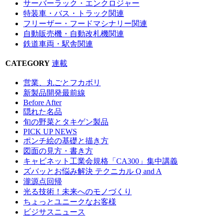
サーバーラック・エンクロジャー
特装車・バス・トラック関連
フリーザー・フードマシナリー関連
自動販売機・自動改札機関連
鉄道車両・駅舎関連
CATEGORY
連載
営業、丸ごとフカボリ
新製品開発最前線
Before After
隠れた名品
旬の野菜とタキゲン製品
PICK UP NEWS
ポンチ絵の基礎と描き方
図面の見方・書き方
キャビネット工業会規格「CA300」集中講義
ズバッとお悩み解決 テクニカル Q and A
瀧源点回帰
光る技術！未来へのモノづくり
ちょっとユニークなお客様
ビジサスニュース