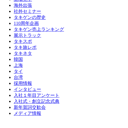
海外出張
社外セミナー
タキゲンの歴史
110周年企画
タキゲン売上ランキング
展示トラック
タキスポ
タキ旅レポ
タキネタ
韓国
上海
タイ
台湾
採用情報
インタビュー
入社１年目アンケート
入社式・創立記念式典
新年賀詞交歓会
メディア情報