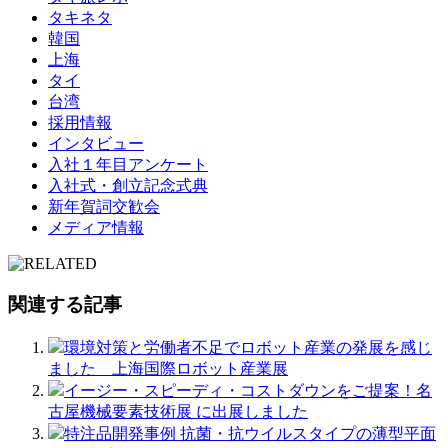
タキネタ
韓国
上海
タイ
台湾
採用情報
インタビュー
入社１年目アンケート
入社式・創立記念式典
新年賀詞交歓会
メディア情報
関連する記事
環境対策と労働者不足でロボット産業の発展を感じ
ました 上海国際ロボット産業展
イージー・スピーディ・コストダウンをご提案！名
古屋機械要素技術展 に出展しました
特注品開発事例 抗菌・抗ウイルスタイプの薄型平⾯