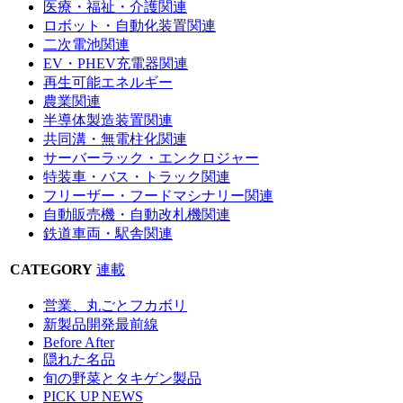
医療・福祉・介護関連
ロボット・自動化装置関連
二次電池関連
EV・PHEV充電器関連
再生可能エネルギー
農業関連
半導体製造装置関連
共同溝・無電柱化関連
サーバーラック・エンクロジャー
特装車・バス・トラック関連
フリーザー・フードマシナリー関連
自動販売機・自動改札機関連
鉄道車両・駅舎関連
CATEGORY
連載
営業、丸ごとフカボリ
新製品開発最前線
Before After
隠れた名品
旬の野菜とタキゲン製品
PICK UP NEWS