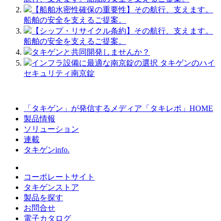
【船舶水密性確保の重要性】その航行、支えます。
船舶の安全を支えるご提案。
【シップ・リサイクル条約】その航行、支えます。
船舶の安全を支えるご提案。
タキゲンと共同開発しませんか？
インフラ設備に最適な南京錠の選択 タキゲンのハイ
セキュリティ南京錠
「タキゲン」が発信するメディア「タキレポ」HOME
製品情報
ソリューション
連載
タキゲンinfo.
コーポレートサイト
タキゲンストア
製品を探す
お問合せ
電子カタログ