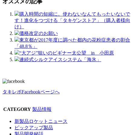
オススメの記事
購入時間の短縮に。使わないなんてもったいないで
す！進化をつづける「タキゲンストア」（購入者様向
け）
価格改定のお願い
東京都が2017年度に調べた都内の花粉症患者の割合
「48.8％」
“大アジ”狙いのビギナー太公望 in 小田原
連続式シルクアイスシステム「海氷」
タキレポFacebookページへ
CATEGORY
製品情報
新製品ロケットニュース
ピックアップ製品
製品開発秘話