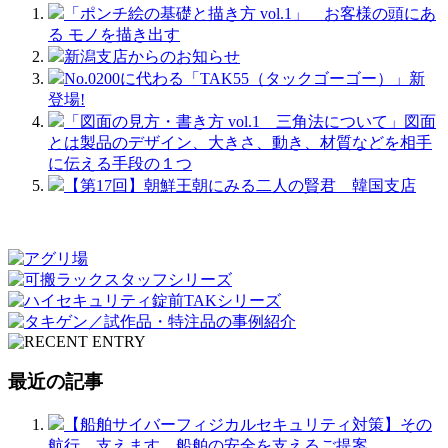
「ポンチ絵の基礎と描き方 vol.1」 お客様の頭にあ
る モノを描き出す
新潟支店からのお知らせ
No.0200に代わる「TAK55（タックゴーゴー）」新
登場!
「図面の見方・書き方 vol.1 三角法について」図面
とは製品のデザイン、大きさ、動き、材質などを相手
に伝える手段の１つ
【第17回】朝鮮王朝にみる二人の賢君 韓国支店
最近の記事
【船舶サイバーフィジカルセキュリティ対策】その
航行、支えます。船舶の安全を支えるご提案。