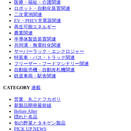
医療・福祉・介護関連
ロボット・自動化装置関連
二次電池関連
EV・PHEV充電器関連
再生可能エネルギー
農業関連
半導体製造装置関連
共同溝・無電柱化関連
サーバーラック・エンクロジャー
特装車・バス・トラック関連
フリーザー・フードマシナリー関連
自動販売機・自動改札機関連
鉄道車両・駅舎関連
CATEGORY
連載
営業、丸ごとフカボリ
新製品開発最前線
Before After
隠れた名品
旬の野菜とタキゲン製品
PICK UP NEWS