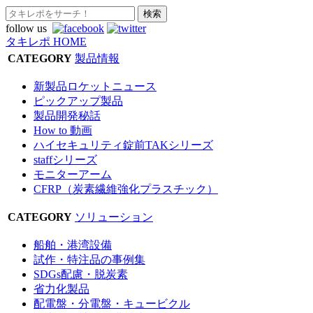
follow us
タキレポ HOME
CATEGORY
製品情報
新製品ロケットニュース
ピックアップ製品
製品開発秘話
How to 動画
ハイセキュリティ錠前TAKシリーズ
staffシリーズ
モニターアーム
CFRP（炭素繊維強化プラスチック）
CATEGORY
ソリューション
船舶・港湾設備
試作・特注品の事例集
SDGs配慮・脱炭素
省力化製品
配電盤・分電盤・キュービクル