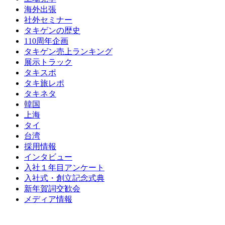
海外出張
社外セミナー
タキゲンの歴史
110周年企画
タキゲン売上ランキング
展示トラック
タキスポ
タキ旅レポ
タキネタ
韓国
上海
タイ
台湾
採用情報
インタビュー
入社１年目アンケート
入社式・創立記念式典
新年賀詞交歓会
メディア情報