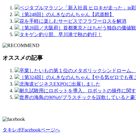
ベジタブルマラソン「新入社員 ヒロキが走った」in
［第248回］のんきなのんちゃん【武道館】
花を手軽に楽しむサービスでフラワーロスを解消
［第26回／大阪府］首都東京とはちがう独自の価値
タキゲン釣り部、早川港で秋の釣行！
オススメの記事
卒業したいもの第１位のメタボリックシンドローム。予
［第324回］のんきなのんちゃん【やる気ゼロでも夜
北海道ビジネスEXPOに出展しました
耐久試験用にロボットを導入。ロボットの操作に関す
世界の海鳥の90%がプラスチックを誤飲していると
タキレポFacebookページへ