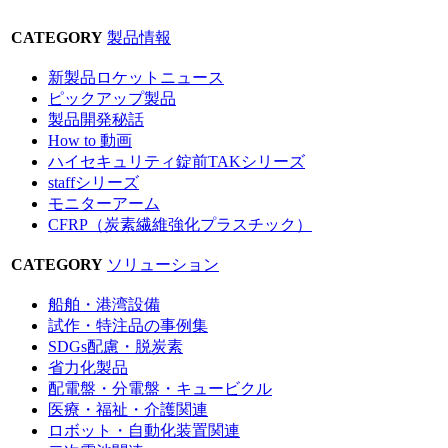
CATEGORY
製品情報
新製品ロケットニュース
ピックアップ製品
製品開発秘話
How to 動画
ハイセキュリティ錠前TAKシリーズ
staffシリーズ
モニターアーム
CFRP（炭素繊維強化プラスチック）
CATEGORY
ソリューション
船舶・港湾設備
試作・特注品の事例集
SDGs配慮・脱炭素
省力化製品
配電盤・分電盤・キュービクル
医療・福祉・介護関連
ロボット・自動化装置関連