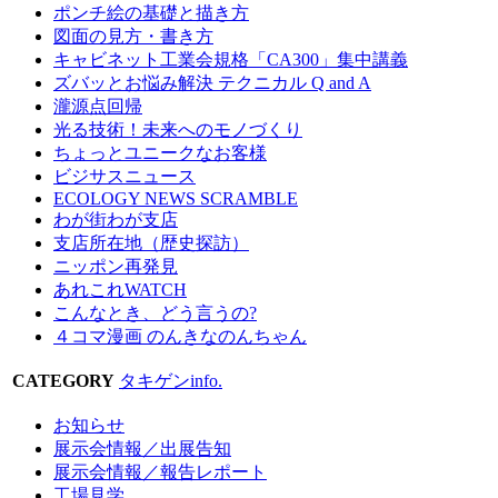
ポンチ絵の基礎と描き方
図面の見方・書き方
キャビネット工業会規格「CA300」集中講義
ズバッとお悩み解決 テクニカル Q and A
瀧源点回帰
光る技術！未来へのモノづくり
ちょっとユニークなお客様
ビジサスニュース
ECOLOGY NEWS SCRAMBLE
わが街わが支店
支店所在地（歴史探訪）
ニッポン再発見
あれこれWATCH
こんなとき、どう言うの?
４コマ漫画 のんきなのんちゃん
CATEGORY
タキゲンinfo.
お知らせ
展示会情報／出展告知
展示会情報／報告レポート
工場見学