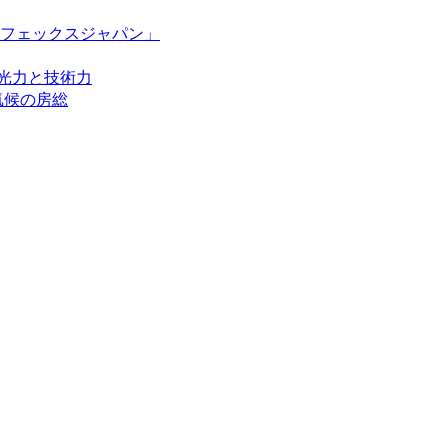
フェックスジャパン」
光力と技術力
気候の房総