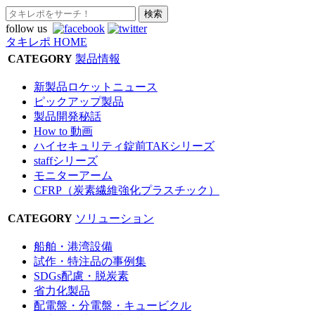
follow us
タキレポ HOME
CATEGORY
製品情報
新製品ロケットニュース
ピックアップ製品
製品開発秘話
How to 動画
ハイセキュリティ錠前TAKシリーズ
staffシリーズ
モニターアーム
CFRP（炭素繊維強化プラスチック）
CATEGORY
ソリューション
船舶・港湾設備
試作・特注品の事例集
SDGs配慮・脱炭素
省力化製品
配電盤・分電盤・キュービクル