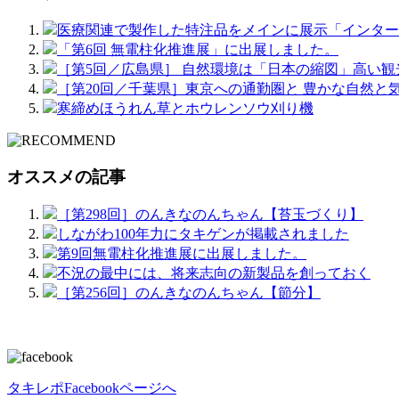
医療関連で製作した特注品をメインに展示「インター
「第6回 無電柱化推進展」に出展しました。
［第5回／広島県］ 自然環境は「日本の縮図」高い観
［第20回／千葉県］東京への通勤圏と 豊かな自然と
寒締めほうれん草とホウレンソウ刈り機
オススメの記事
［第298回］のんきなのんちゃん【苔玉づくり】
しながわ100年力にタキゲンが掲載されました
第9回無電柱化推進展に出展しました。
不況の最中には、将来志向の新製品を創っておく
［第256回］のんきなのんちゃん【節分】
タキレポFacebookページへ