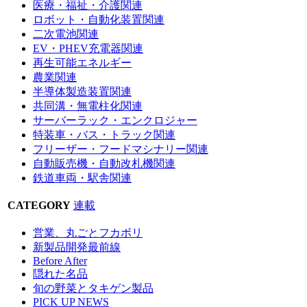
医療・福祉・介護関連
ロボット・自動化装置関連
二次電池関連
EV・PHEV充電器関連
再生可能エネルギー
農業関連
半導体製造装置関連
共同溝・無電柱化関連
サーバーラック・エンクロジャー
特装車・バス・トラック関連
フリーザー・フードマシナリー関連
自動販売機・自動改札機関連
鉄道車両・駅舎関連
CATEGORY
連載
営業、丸ごとフカボリ
新製品開発最前線
Before After
隠れた名品
旬の野菜とタキゲン製品
PICK UP NEWS