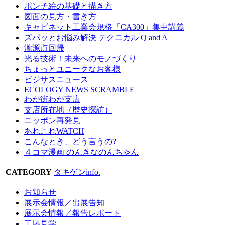
ポンチ絵の基礎と描き方
図面の見方・書き方
キャビネット工業会規格「CA300」集中講義
ズバッとお悩み解決 テクニカル Q and A
瀧源点回帰
光る技術！未来へのモノづくり
ちょっとユニークなお客様
ビジサスニュース
ECOLOGY NEWS SCRAMBLE
わが街わが支店
支店所在地（歴史探訪）
ニッポン再発見
あれこれWATCH
こんなとき、どう言うの?
４コマ漫画 のんきなのんちゃん
CATEGORY
タキゲンinfo.
お知らせ
展示会情報／出展告知
展示会情報／報告レポート
工場見学