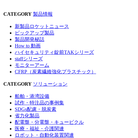
CATEGORY
製品情報
新製品ロケットニュース
ピックアップ製品
製品開発秘話
How to 動画
ハイセキュリティ錠前TAKシリーズ
staffシリーズ
モニターアーム
CFRP（炭素繊維強化プラスチック）
CATEGORY
ソリューション
船舶・港湾設備
試作・特注品の事例集
SDGs配慮・脱炭素
省力化製品
配電盤・分電盤・キュービクル
医療・福祉・介護関連
ロボット・自動化装置関連