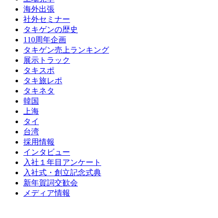
海外出張
社外セミナー
タキゲンの歴史
110周年企画
タキゲン売上ランキング
展示トラック
タキスポ
タキ旅レポ
タキネタ
韓国
上海
タイ
台湾
採用情報
インタビュー
入社１年目アンケート
入社式・創立記念式典
新年賀詞交歓会
メディア情報