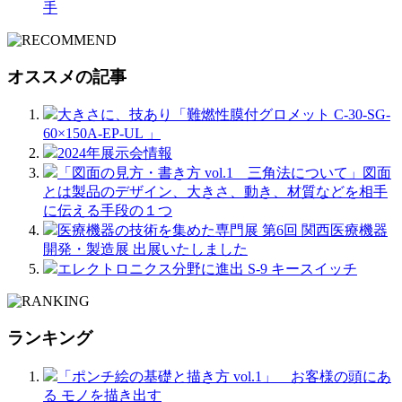
手
オススメの記事
大きさに、技あり「難燃性膜付グロメット C-30-SG-
60×150A-EP-UL 」
2024年展示会情報
「図面の見方・書き方 vol.1 三角法について」図面
とは製品のデザイン、大きさ、動き、材質などを相手
に伝える手段の１つ
医療機器の技術を集めた専門展 第6回 関西医療機器
開発・製造展 出展いたしました
エレクトロニクス分野に進出 S-9 キースイッチ
ランキング
「ポンチ絵の基礎と描き方 vol.1」 お客様の頭にあ
る モノを描き出す