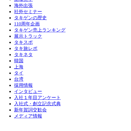
海外出張
社外セミナー
タキゲンの歴史
110周年企画
タキゲン売上ランキング
展示トラック
タキスポ
タキ旅レポ
タキネタ
韓国
上海
タイ
台湾
採用情報
インタビュー
入社１年目アンケート
入社式・創立記念式典
新年賀詞交歓会
メディア情報