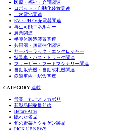
医療・福祉・介護関連
ロボット・自動化装置関連
二次電池関連
EV・PHEV充電器関連
再生可能エネルギー
農業関連
半導体製造装置関連
共同溝・無電柱化関連
サーバーラック・エンクロジャー
特装車・バス・トラック関連
フリーザー・フードマシナリー関連
自動販売機・自動改札機関連
鉄道車両・駅舎関連
CATEGORY
連載
営業、丸ごとフカボリ
新製品開発最前線
Before After
隠れた名品
旬の野菜とタキゲン製品
PICK UP NEWS