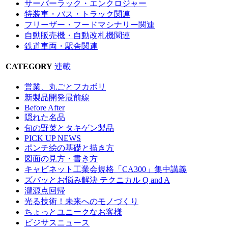
サーバーラック・エンクロジャー
特装車・バス・トラック関連
フリーザー・フードマシナリー関連
自動販売機・自動改札機関連
鉄道車両・駅舎関連
CATEGORY
連載
営業、丸ごとフカボリ
新製品開発最前線
Before After
隠れた名品
旬の野菜とタキゲン製品
PICK UP NEWS
ポンチ絵の基礎と描き方
図面の見方・書き方
キャビネット工業会規格「CA300」集中講義
ズバッとお悩み解決 テクニカル Q and A
瀧源点回帰
光る技術！未来へのモノづくり
ちょっとユニークなお客様
ビジサスニュース