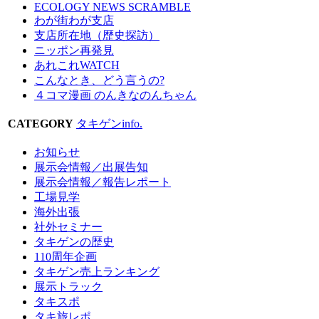
ECOLOGY NEWS SCRAMBLE
わが街わが支店
支店所在地（歴史探訪）
ニッポン再発見
あれこれWATCH
こんなとき、どう言うの?
４コマ漫画 のんきなのんちゃん
CATEGORY
タキゲンinfo.
お知らせ
展示会情報／出展告知
展示会情報／報告レポート
工場見学
海外出張
社外セミナー
タキゲンの歴史
110周年企画
タキゲン売上ランキング
展示トラック
タキスポ
タキ旅レポ