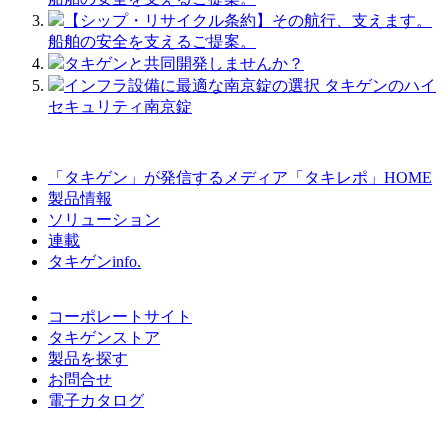
【シップ・リサイクル条約】その航行、支えます。
船舶の安全を支えるご提案。
タキゲンと共同開発しませんか？
インフラ設備に最適な南京錠の選択 タキゲンのハイ
セキュリティ南京錠
「タキゲン」が発信するメディア「タキレポ」HOME
製品情報
ソリューション
連載
タキゲンinfo.
コーポレートサイト
タキゲンストア
製品を探す
お問合せ
電子カタログ