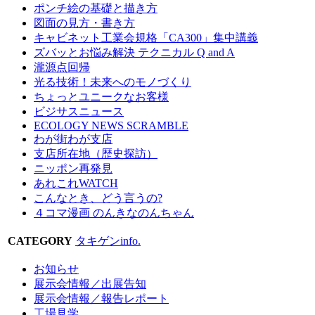
ポンチ絵の基礎と描き方
図面の見方・書き方
キャビネット工業会規格「CA300」集中講義
ズバッとお悩み解決 テクニカル Q and A
瀧源点回帰
光る技術！未来へのモノづくり
ちょっとユニークなお客様
ビジサスニュース
ECOLOGY NEWS SCRAMBLE
わが街わが支店
支店所在地（歴史探訪）
ニッポン再発見
あれこれWATCH
こんなとき、どう言うの?
４コマ漫画 のんきなのんちゃん
CATEGORY
タキゲンinfo.
お知らせ
展示会情報／出展告知
展示会情報／報告レポート
工場見学