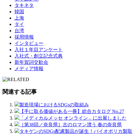
タキネタ
韓国
上海
タイ
台湾
採用情報
インタビュー
入社１年目アンケート
入社式・創立記念式典
新年賀詞交歓会
メディア情報
関連する記事
製造現場におけるSDGsの取組み
【手に取る価値がある一冊】総合カタログ No.27
「メディカルメッセ オンライン」に出展しました
［第38回／奈良県］古のロマン漂う 春の奈良県
タキゲンのSDGs配慮製品が誕生！バイオポリカ製取