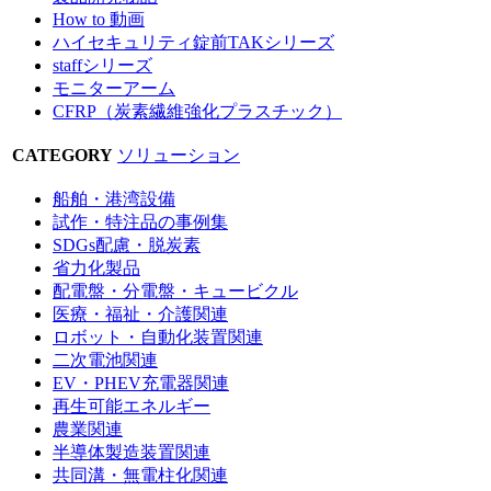
How to 動画
ハイセキュリティ錠前TAKシリーズ
staffシリーズ
モニターアーム
CFRP（炭素繊維強化プラスチック）
CATEGORY
ソリューション
船舶・港湾設備
試作・特注品の事例集
SDGs配慮・脱炭素
省力化製品
配電盤・分電盤・キュービクル
医療・福祉・介護関連
ロボット・自動化装置関連
二次電池関連
EV・PHEV充電器関連
再生可能エネルギー
農業関連
半導体製造装置関連
共同溝・無電柱化関連