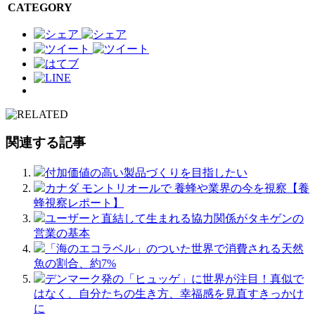
CATEGORY
関連する記事
付加価値の高い製品づくりを目指したい
カナダ モントリオールで 養蜂や業界の今を視察【養
蜂視察レポート】
ユーザーと直結して生まれる協力関係がタキゲンの
営業の基本
「海のエコラベル」のついた世界で消費される天然
魚の割合、約7%
デンマーク発の「ヒュッゲ」に世界が注目！真似で
はなく、自分たちの生き方、幸福感を見直すきっかけ
に