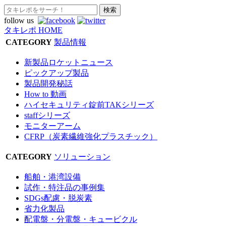
follow us
タキレポ HOME
CATEGORY
製品情報
新製品ロケットニュース
ピックアップ製品
製品開発秘話
How to 動画
ハイセキュリティ錠前TAKシリーズ
staffシリーズ
モニターアーム
CFRP（炭素繊維強化プラスチック）
CATEGORY
ソリューション
船舶・港湾設備
試作・特注品の事例集
SDGs配慮・脱炭素
省力化製品
配電盤・分電盤・キュービクル