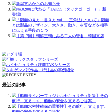
新潟支店からのお知らせ
No.0200に代わる「TAK55（タックゴーゴー）」新
登場!
「図面の見方・書き方 vol.1 三角法について」図面
とは製品のデザイン、大きさ、動き、材質などを相手
に伝える手段の１つ
【第17回】朝鮮王朝にみる二人の賢君 韓国支店
最近の記事
【船舶サイバーフィジカルセキュリティ対策】その
航行、支えます。船舶の安全を支えるご提案。
【船舶水密性確保の重要性】その航行、支えます。
船舶の安全を支えるご提案。