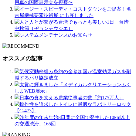
用車の国際展示会を視察〜
イージー・スピーディ・コストダウンをご提案！名
古屋機械要素技術展 に出展しました
人と人とが繋がる台湾でもっとも美しい1日 台湾
中秋節［ヂョンチウジエ］
システムメンテナンスのお知らせ
オススメの記事
気候変動枠組み条約の全参加国が温室効果ガスを削
減するパリ協定成立
大賞に輝きました「メディカルクリエーションふく
しまWEB展示」
日本の食を支える農業従事者の数「約175万人」
操作性を追求したトイレに最適なラバトリーロック
【C-473】
昨年度の年末年始8日間に全国で発生した10km以上
の交通渋滞、165回