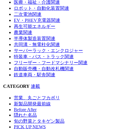
医療・福祉・介護関連
ロボット・自動化装置関連
二次電池関連
EV・PHEV充電器関連
再生可能エネルギー
農業関連
半導体製造装置関連
共同溝・無電柱化関連
サーバーラック・エンクロジャー
特装車・バス・トラック関連
フリーザー・フードマシナリー関連
自動販売機・自動改札機関連
鉄道車両・駅舎関連
CATEGORY
連載
営業、丸ごとフカボリ
新製品開発最前線
Before After
隠れた名品
旬の野菜とタキゲン製品
PICK UP NEWS