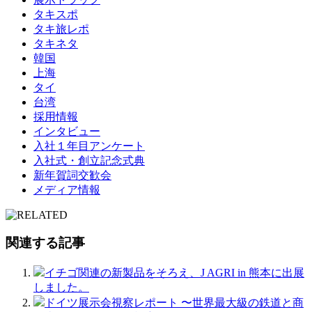
タキスポ
タキ旅レポ
タキネタ
韓国
上海
タイ
台湾
採用情報
インタビュー
入社１年目アンケート
入社式・創立記念式典
新年賀詞交歓会
メディア情報
関連する記事
イチゴ関連の新製品をそろえ、J AGRI in 熊本に出展
しました。
ドイツ展示会視察レポート 〜世界最大級の鉄道と商