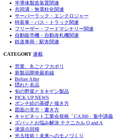
半導体製造装置関連
共同溝・無電柱化関連
サーバーラック・エンクロジャー
特装車・バス・トラック関連
フリーザー・フードマシナリー関連
自動販売機・自動改札機関連
鉄道車両・駅舎関連
CATEGORY
連載
営業、丸ごとフカボリ
新製品開発最前線
Before After
隠れた名品
旬の野菜とタキゲン製品
PICK UP NEWS
ポンチ絵の基礎と描き方
図面の見方・書き方
キャビネット工業会規格「CA300」集中講義
ズバッとお悩み解決 テクニカル Q and A
瀧源点回帰
光る技術！未来へのモノづくり