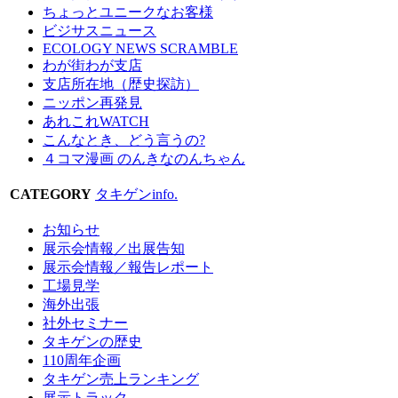
ちょっとユニークなお客様
ビジサスニュース
ECOLOGY NEWS SCRAMBLE
わが街わが支店
支店所在地（歴史探訪）
ニッポン再発見
あれこれWATCH
こんなとき、どう言うの?
４コマ漫画 のんきなのんちゃん
CATEGORY
タキゲンinfo.
お知らせ
展示会情報／出展告知
展示会情報／報告レポート
工場見学
海外出張
社外セミナー
タキゲンの歴史
110周年企画
タキゲン売上ランキング
展示トラック