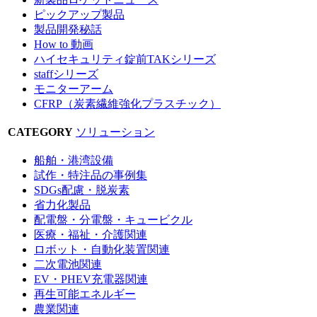
ピックアップ製品
製品開発秘話
How to 動画
ハイセキュリティ錠前TAKシリーズ
staffシリーズ
モニターアーム
CFRP（炭素繊維強化プラスチック）
CATEGORY
ソリューション
船舶・港湾設備
試作・特注品の事例集
SDGs配慮・脱炭素
省力化製品
配電盤・分電盤・キュービクル
医療・福祉・介護関連
ロボット・自動化装置関連
二次電池関連
EV・PHEV充電器関連
再生可能エネルギー
農業関連