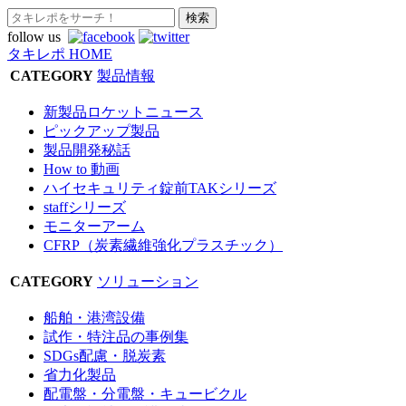
follow us
タキレポ HOME
CATEGORY
製品情報
新製品ロケットニュース
ピックアップ製品
製品開発秘話
How to 動画
ハイセキュリティ錠前TAKシリーズ
staffシリーズ
モニターアーム
CFRP（炭素繊維強化プラスチック）
CATEGORY
ソリューション
船舶・港湾設備
試作・特注品の事例集
SDGs配慮・脱炭素
省力化製品
配電盤・分電盤・キュービクル