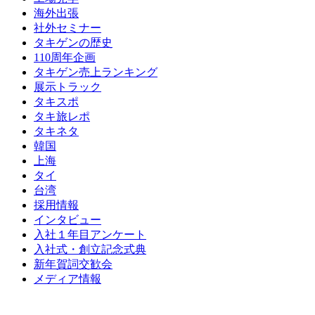
海外出張
社外セミナー
タキゲンの歴史
110周年企画
タキゲン売上ランキング
展示トラック
タキスポ
タキ旅レポ
タキネタ
韓国
上海
タイ
台湾
採用情報
インタビュー
入社１年目アンケート
入社式・創立記念式典
新年賀詞交歓会
メディア情報