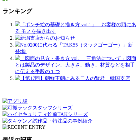
ランキング
「ポンチ絵の基礎と描き方 vol.1」 お客様の頭にあ
る モノを描き出す
新潟支店からのお知らせ
No.0200に代わる「TAK55（タックゴーゴー）」新
登場!
「図面の見方・書き方 vol.1 三角法について」図面
とは製品のデザイン、大きさ、動き、材質などを相手
に伝える手段の１つ
【第17回】朝鮮王朝にみる二人の賢君 韓国支店
最近の記事