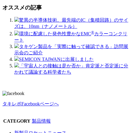
オススメの記事
驚異の半導体技術。最先端のIC（集積回路）のサイ
ズは、10nm（ナノメートル）
®
環境に配慮した発色性豊かなEMC
​カラーコンクリ
ート
タキゲン製品を「実際に触って確認できる」訪問展
示会のご紹介
SEMICON TAIWANに出展しました
「宇宙人との接触は是か否か」肯定派と否定派に分
かれて議論する科学者たち
タキレポFacebookページへ
CATEGORY
製品情報
新製品ロケットニュース