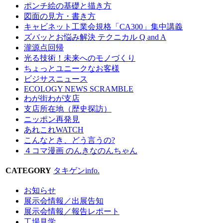
ポンチ絵の基礎と描き方
図面の見方・書き方
キャビネット工業会規格「CA300」集中講義
ズバッとお悩み解決 テクニカル Q and A
瀧源点回帰
光る技術！未来へのモノづくり
ちょっとユニークなお客様
ビジサスニュース
ECOLOGY NEWS SCRAMBLE
わが街わが支店
支店所在地（歴史探訪）
ニッポン再発見
あれこれWATCH
こんなとき、どう言うの?
４コマ漫画 のんきなのんちゃん
CATEGORY
タキゲンinfo.
お知らせ
展示会情報／出展告知
展示会情報／報告レポート
工場見学