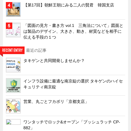
お知らせ
【第17回】朝鮮王朝にみる二人の賢君 韓国支店
展示会情報／出展告知
展示会情報／報告レポート
「図面の見方・書き方 vol.1 三角法について」図面と
は製品のデザイン、大きさ、動き、材質などを相手に
工場見学
伝える手段の１つ
海外出張
最近の記事
社外セミナー
タキゲンと共同開発しませんか？
タキゲンの歴史
110周年企画
タキゲン売上ランキング
インフラ設備に最適な南京錠の選択 タキゲンのハイセ
キュリティ南京錠
展示トラック
タキスポ
営業、丸ごとフカボリ「京都支店」
タキ旅レポ
タキネタ
ワンタッチでロック&オープン「プッシュラッチ CP-
882」
韓国