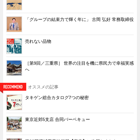
特装車・バス・トラック関連
フリーザー・フードマシナリー関連
「グループの結束力で輝く年に」 古岡 弘好 常務取締役
自動販売機・自動改札機関連
鉄道車両・駅舎関連
売れない品物
連載
CATEGORY
営業、丸ごとフカボリ
［第9回／三重県］ 世界の注目を機に県民力で幸福実感
新製品開発最前線
へ
Before After
隠れた名品
オススメの記事
旬の野菜とタキゲン製品
タキゲン総合カタログ7つの秘密
PICK UP NEWS
ポンチ絵の基礎と描き方
東京近郊5支店 合同バーベキュー
図面の見方・書き方
キャビネット工業会規格「CA300」集中講義