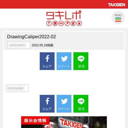
DrawingCaliper2022-02
製品情報
CATEGORY
2022.05.19掲載
CATEGORY
新製品ロケットニュース
ピックアップ製品
製品開発秘話
How to 動画
ハイセキュリティ錠前TAKシリーズ
CATEGORY
staffシリーズ
モニターアーム
CFRP（炭素繊維強化プラスチック）
ソリューション
CATEGORY