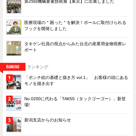
第29回機械要素技術展【東京】に出展しました
ズバッとお悩み解決 テクニカル Q and A
瀧源点回帰
医療現場の＂困った＂を解決！ポールに取付けられる
光る技術！未来へのモノづくり
フックを開発しました
ちょっとユニークなお客様
タキゲン社員の視点からみた台北の産業用金物視察レ
ビジサスニュース
ポート
ECOLOGY NEWS SCRAMBLE
ランキング
わが街わが支店
「ポンチ絵の基礎と描き方 vol.1」 お客様の頭にある
支店所在地（歴史探訪）
モノを描き出す
ニッポン再発見
あれこれWATCH
No.0200に代わる「TAK55（タックゴーゴー）」新登
場!
こんなとき、どう言うの?
４コマ漫画 のんきなのんちゃん
新潟支店からのお知らせ
タキゲンinfo.
CATEGORY