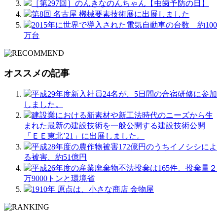
［第297回］のんきなのんちゃん【虫歯予防の日】
第8回 名古屋 機械要素技術展に出展しました
2015年に世界で導入された電気自動車の台数 約100
万台
オススメの記事
平成29年度新入社員24名が、5日間の合宿研修に参加
しました。
建設業における新素材や新工法時代のニーズから生
まれた最新の建設技術を一般公開する建設技術公開
「ＥＥ東北’21」に出展しました。
平成28年度の農作物被害172億円のうちイノシシによ
る被害、約51億円
平成26年度の産業廃棄物不法投棄は165件、投棄量２
万9000トンと環境省
1910年 原点は、小さな商店 金物屋