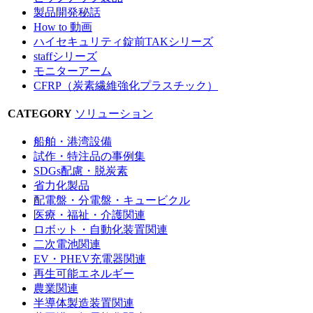
製品開発秘話
How to 動画
ハイセキュリティ錠前TAKシリーズ
staffシリーズ
モニターアーム
CFRP（炭素繊維強化プラスチック）
CATEGORY
ソリューション
船舶・港湾設備
試作・特注品の事例集
SDGs配慮・脱炭素
省力化製品
配電盤・分電盤・キュービクル
医療・福祉・介護関連
ロボット・自動化装置関連
二次電池関連
EV・PHEV充電器関連
再生可能エネルギー
農業関連
半導体製造装置関連