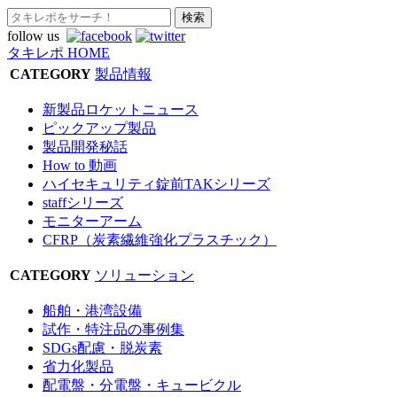
follow us
タキレポ HOME
CATEGORY
製品情報
新製品ロケットニュース
ピックアップ製品
製品開発秘話
How to 動画
ハイセキュリティ錠前TAKシリーズ
staffシリーズ
モニターアーム
CFRP（炭素繊維強化プラスチック）
CATEGORY
ソリューション
船舶・港湾設備
試作・特注品の事例集
SDGs配慮・脱炭素
省力化製品
配電盤・分電盤・キュービクル