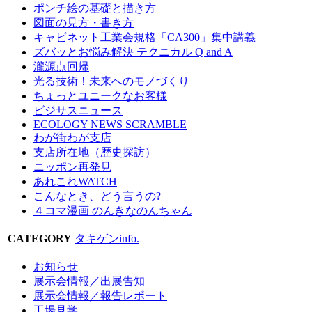
ポンチ絵の基礎と描き方
図面の見方・書き方
キャビネット工業会規格「CA300」集中講義
ズバッとお悩み解決 テクニカル Q and A
瀧源点回帰
光る技術！未来へのモノづくり
ちょっとユニークなお客様
ビジサスニュース
ECOLOGY NEWS SCRAMBLE
わが街わが支店
支店所在地（歴史探訪）
ニッポン再発見
あれこれWATCH
こんなとき、どう言うの?
４コマ漫画 のんきなのんちゃん
CATEGORY
タキゲンinfo.
お知らせ
展示会情報／出展告知
展示会情報／報告レポート
工場見学