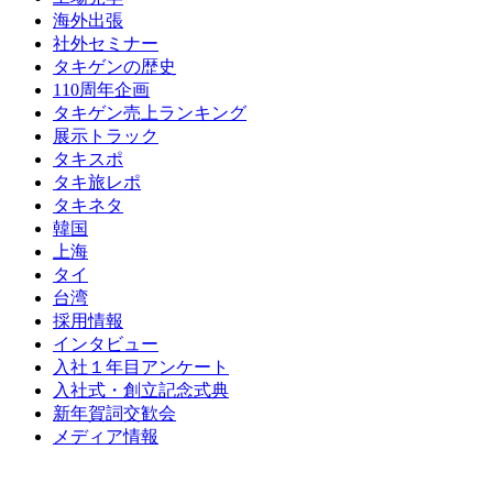
海外出張
社外セミナー
タキゲンの歴史
110周年企画
タキゲン売上ランキング
展示トラック
タキスポ
タキ旅レポ
タキネタ
韓国
上海
タイ
台湾
採用情報
インタビュー
入社１年目アンケート
入社式・創立記念式典
新年賀詞交歓会
メディア情報