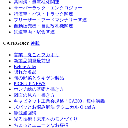
共同溝・無電柱化関連
サーバーラック・エンクロジャー
特装車・バス・トラック関連
フリーザー・フードマシナリー関連
自動販売機・自動改札機関連
鉄道車両・駅舎関連
CATEGORY
連載
営業、丸ごとフカボリ
新製品開発最前線
Before After
隠れた名品
旬の野菜とタキゲン製品
PICK UP NEWS
ポンチ絵の基礎と描き方
図面の見方・書き方
キャビネット工業会規格「CA300」集中講義
ズバッとお悩み解決 テクニカル Q and A
瀧源点回帰
光る技術！未来へのモノづくり
ちょっとユニークなお客様