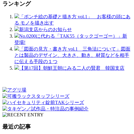
ランキング
「ポンチ絵の基礎と描き方 vol.1」 お客様の頭にあ
る モノを描き出す
新潟支店からのお知らせ
No.0200に代わる「TAK55（タックゴーゴー）」新
登場!
「図面の見方・書き方 vol.1 三角法について」図面
とは製品のデザイン、大きさ、動き、材質などを相手
に伝える手段の１つ
【第17回】朝鮮王朝にみる二人の賢君 韓国支店
最近の記事