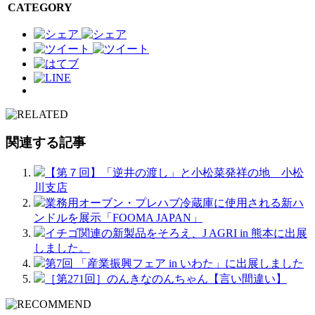
CATEGORY
関連する記事
【第７回】「逆井の渡し」と小松菜発祥の地 小松
川支店
業務用オーブン・プレハブ冷蔵庫に使用される新ハ
ンドルを展示「FOOMA JAPAN」
イチゴ関連の新製品をそろえ、J AGRI in 熊本に出展
しました。
第7回 「産業振興フェア in いわた」に出展しました
［第271回］のんきなのんちゃん【言い間違い】