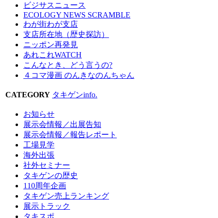
ビジサスニュース
ECOLOGY NEWS SCRAMBLE
わが街わが支店
支店所在地（歴史探訪）
ニッポン再発見
あれこれWATCH
こんなとき、どう言うの?
４コマ漫画 のんきなのんちゃん
CATEGORY
タキゲンinfo.
お知らせ
展示会情報／出展告知
展示会情報／報告レポート
工場見学
海外出張
社外セミナー
タキゲンの歴史
110周年企画
タキゲン売上ランキング
展示トラック
タキスポ