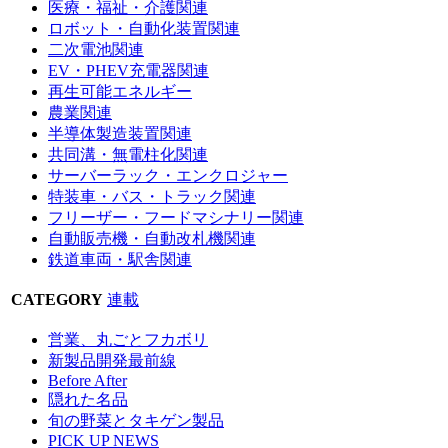
医療・福祉・介護関連
ロボット・自動化装置関連
二次電池関連
EV・PHEV充電器関連
再生可能エネルギー
農業関連
半導体製造装置関連
共同溝・無電柱化関連
サーバーラック・エンクロジャー
特装車・バス・トラック関連
フリーザー・フードマシナリー関連
自動販売機・自動改札機関連
鉄道車両・駅舎関連
CATEGORY
連載
営業、丸ごとフカボリ
新製品開発最前線
Before After
隠れた名品
旬の野菜とタキゲン製品
PICK UP NEWS