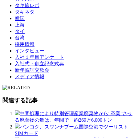
タキ旅レポ
タキネタ
韓国
上海
タイ
台湾
採用情報
インタビュー
入社１年目アンケート
入社式・創立記念式典
新年賀詞交歓会
メディア情報
関連する記事
中間処理により特別管理産業廃棄物から“卒業”させ
る廃棄物の量は、年間で「約269万6,000トン」
バンコク、スワンナプーム国際空港でツーリスト
SIMカード