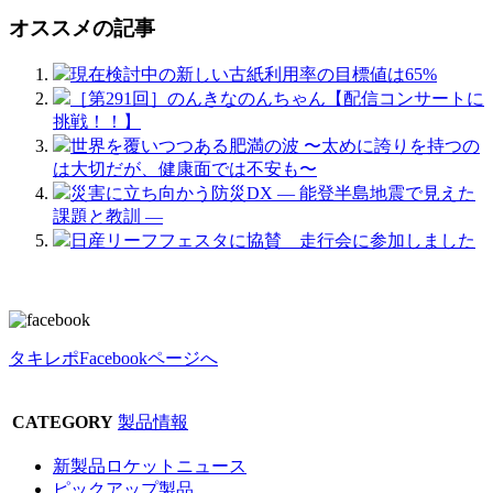
オススメの記事
現在検討中の新しい古紙利用率の目標値は65%
［第291回］のんきなのんちゃん【配信コンサートに
挑戦！！】
世界を覆いつつある肥満の波 〜太めに誇りを持つの
は大切だが、健康面では不安も〜
災害に立ち向かう防災DX ― 能登半島地震で見えた
課題と教訓 ―
日産リーフフェスタに協賛 走行会に参加しました
タキレポFacebookページへ
CATEGORY
製品情報
新製品ロケットニュース
ピックアップ製品