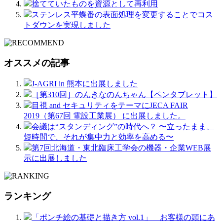
捨てていたものを資源として再利用
ステンレス平蝶番の表面処理を変更することでコス
トダウンを実現しました
オススメの記事
J-AGRI in 熊本に出展しました
［第310回］のんきなのんちゃん【ペンタブレット】
目視 and セキュリティをテーマにJECA FAIR
2019（第67回 電設工業展） に出展しました。
会議は“スタンディング”の時代へ？ 〜立ったまま、
短時間で、それが集中力と効率を高める〜
第7回北海道・東北臨床工学会の機器・企業WEB展
示に出展しました
ランキング
「ポンチ絵の基礎と描き方 vol.1」 お客様の頭にあ