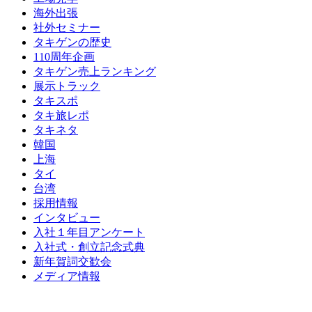
海外出張
社外セミナー
タキゲンの歴史
110周年企画
タキゲン売上ランキング
展示トラック
タキスポ
タキ旅レポ
タキネタ
韓国
上海
タイ
台湾
採用情報
インタビュー
入社１年目アンケート
入社式・創立記念式典
新年賀詞交歓会
メディア情報