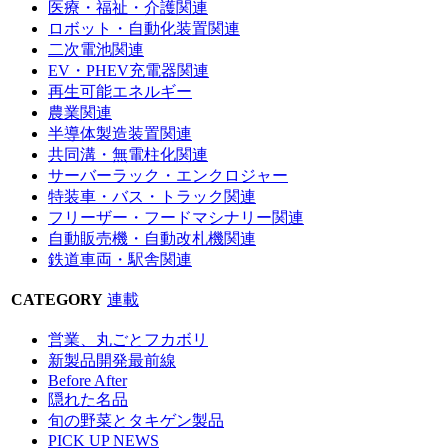
医療・福祉・介護関連
ロボット・自動化装置関連
二次電池関連
EV・PHEV充電器関連
再生可能エネルギー
農業関連
半導体製造装置関連
共同溝・無電柱化関連
サーバーラック・エンクロジャー
特装車・バス・トラック関連
フリーザー・フードマシナリー関連
自動販売機・自動改札機関連
鉄道車両・駅舎関連
CATEGORY
連載
営業、丸ごとフカボリ
新製品開発最前線
Before After
隠れた名品
旬の野菜とタキゲン製品
PICK UP NEWS