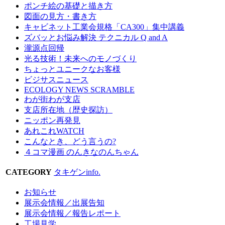
ポンチ絵の基礎と描き方
図面の見方・書き方
キャビネット工業会規格「CA300」集中講義
ズバッとお悩み解決 テクニカル Q and A
瀧源点回帰
光る技術！未来へのモノづくり
ちょっとユニークなお客様
ビジサスニュース
ECOLOGY NEWS SCRAMBLE
わが街わが支店
支店所在地（歴史探訪）
ニッポン再発見
あれこれWATCH
こんなとき、どう言うの?
４コマ漫画 のんきなのんちゃん
CATEGORY
タキゲンinfo.
お知らせ
展示会情報／出展告知
展示会情報／報告レポート
工場見学