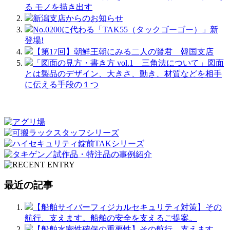
る モノを描き出す
新潟支店からのお知らせ
No.0200に代わる「TAK55（タックゴーゴー）」新
登場!
【第17回】朝鮮王朝にみる二人の賢君 韓国支店
「図面の見方・書き方 vol.1 三角法について」図面
とは製品のデザイン、大きさ、動き、材質などを相手
に伝える手段の１つ
最近の記事
【船舶サイバーフィジカルセキュリティ対策】その
航行、支えます。船舶の安全を支えるご提案。
【船舶水密性確保の重要性】その航行、支えます。