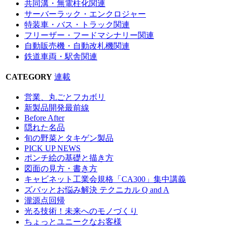
共同溝・無電柱化関連
サーバーラック・エンクロジャー
特装車・バス・トラック関連
フリーザー・フードマシナリー関連
自動販売機・自動改札機関連
鉄道車両・駅舎関連
CATEGORY
連載
営業、丸ごとフカボリ
新製品開発最前線
Before After
隠れた名品
旬の野菜とタキゲン製品
PICK UP NEWS
ポンチ絵の基礎と描き方
図面の見方・書き方
キャビネット工業会規格「CA300」集中講義
ズバッとお悩み解決 テクニカル Q and A
瀧源点回帰
光る技術！未来へのモノづくり
ちょっとユニークなお客様