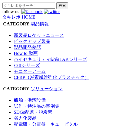
follow us
タキレポ HOME
CATEGORY
製品情報
新製品ロケットニュース
ピックアップ製品
製品開発秘話
How to 動画
ハイセキュリティ錠前TAKシリーズ
staffシリーズ
モニターアーム
CFRP（炭素繊維強化プラスチック）
CATEGORY
ソリューション
船舶・港湾設備
試作・特注品の事例集
SDGs配慮・脱炭素
省力化製品
配電盤・分電盤・キュービクル