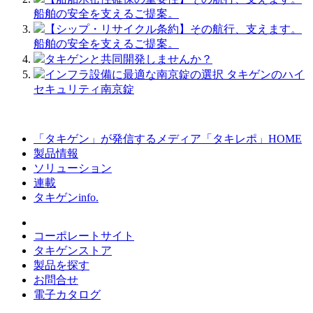
船舶の安全を支えるご提案。
【シップ・リサイクル条約】その航行、支えます。
船舶の安全を支えるご提案。
タキゲンと共同開発しませんか？
インフラ設備に最適な南京錠の選択 タキゲンのハイ
セキュリティ南京錠
「タキゲン」が発信するメディア「タキレポ」HOME
製品情報
ソリューション
連載
タキゲンinfo.
コーポレートサイト
タキゲンストア
製品を探す
お問合せ
電子カタログ