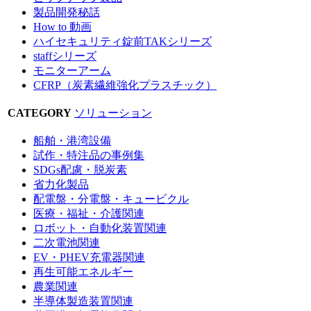
製品開発秘話
How to 動画
ハイセキュリティ錠前TAKシリーズ
staffシリーズ
モニターアーム
CFRP（炭素繊維強化プラスチック）
CATEGORY
ソリューション
船舶・港湾設備
試作・特注品の事例集
SDGs配慮・脱炭素
省力化製品
配電盤・分電盤・キュービクル
医療・福祉・介護関連
ロボット・自動化装置関連
二次電池関連
EV・PHEV充電器関連
再生可能エネルギー
農業関連
半導体製造装置関連