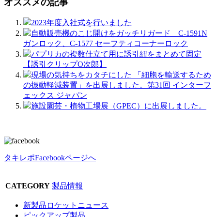
オススメの記事
2023年度入社式を行いました
自動販売機のこじ開けをガッチリガード C-1591N
ガンロック、C-1577 セーフティコーナーロック
パプリカの複数仕立て用に誘引紐をまとめて固定
【誘引クリップO次郎】
現場の気持ちをカタチにした 「細胞を輸送するため
の振動軽減装置」を出展しました。第31回 インターフ
ェックス ジャパン
施設園芸・植物工場展（GPEC）に出展しました。
タキレポFacebookページへ
CATEGORY
製品情報
新製品ロケットニュース
ピックアップ製品