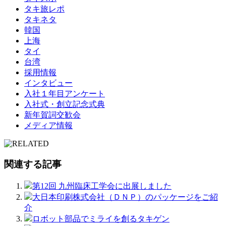
タキ旅レポ
タキネタ
韓国
上海
タイ
台湾
採用情報
インタビュー
入社１年目アンケート
入社式・創立記念式典
新年賀詞交歓会
メディア情報
関連する記事
第12回 九州臨床工学会に出展しました
大日本印刷株式会社（ＤＮＰ）のパッケージをご紹
介
ロボット部品でミライを創るタキゲン