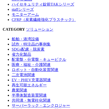
ハイセキュリティ錠前TAKシリーズ
staffシリーズ
モニターアーム
CFRP（炭素繊維強化プラスチック）
CATEGORY
ソリューション
船舶・港湾設備
試作・特注品の事例集
SDGs配慮・脱炭素
省力化製品
配電盤・分電盤・キュービクル
医療・福祉・介護関連
ロボット・自動化装置関連
二次電池関連
EV・PHEV充電器関連
再生可能エネルギー
農業関連
半導体製造装置関連
共同溝・無電柱化関連
サーバーラック・エンクロジャー