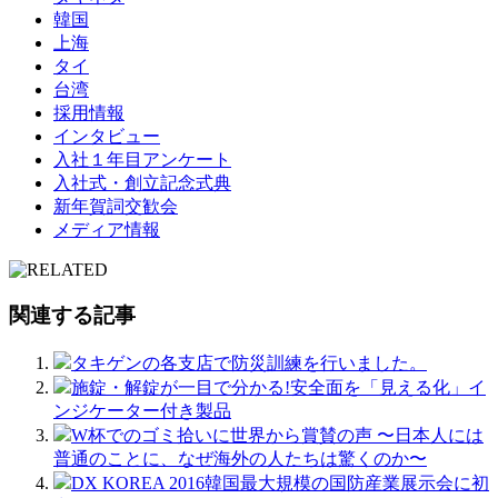
韓国
上海
タイ
台湾
採用情報
インタビュー
入社１年目アンケート
入社式・創立記念式典
新年賀詞交歓会
メディア情報
関連する記事
タキゲンの各支店で防災訓練を行いました。
施錠・解錠が一目で分かる!安全面を「見える化」イ
ンジケーター付き製品
W杯でのゴミ拾いに世界から賞賛の声 〜日本人には
普通のことに、なぜ海外の人たちは驚くのか〜
DX KOREA 2016韓国最大規模の国防産業展示会に初