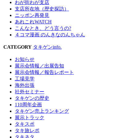
わが街わが支店
支店所在地（歴史探訪）
ニッポン再発見
あれこれWATCH
こんなとき、どう言うの?
４コマ漫画 のんきなのんちゃん
CATEGORY
タキゲンinfo.
お知らせ
展示会情報／出展告知
展示会情報／報告レポート
工場見学
海外出張
社外セミナー
タキゲンの歴史
110周年企画
タキゲン売上ランキング
展示トラック
タキスポ
タキ旅レポ
タキネタ