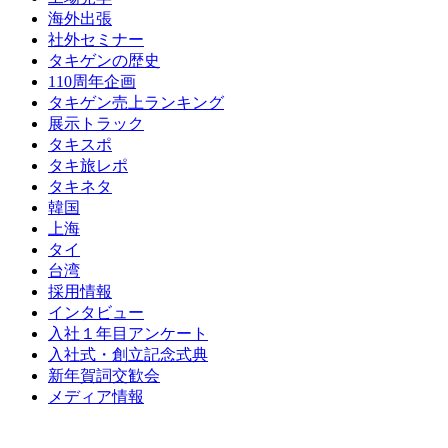
海外出張
社外セミナー
タキゲンの歴史
110周年企画
タキゲン売上ランキング
展示トラック
タキスポ
タキ旅レポ
タキネタ
韓国
上海
タイ
台湾
採用情報
インタビュー
入社１年目アンケート
入社式・創立記念式典
新年賀詞交歓会
メディア情報