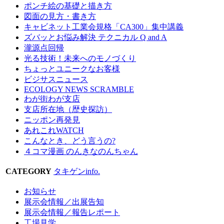
ポンチ絵の基礎と描き方
図面の見方・書き方
キャビネット工業会規格「CA300」集中講義
ズバッとお悩み解決 テクニカル Q and A
瀧源点回帰
光る技術！未来へのモノづくり
ちょっとユニークなお客様
ビジサスニュース
ECOLOGY NEWS SCRAMBLE
わが街わが支店
支店所在地（歴史探訪）
ニッポン再発見
あれこれWATCH
こんなとき、どう言うの?
４コマ漫画 のんきなのんちゃん
CATEGORY
タキゲンinfo.
お知らせ
展示会情報／出展告知
展示会情報／報告レポート
工場見学