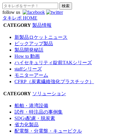
follow us
タキレポ HOME
CATEGORY
製品情報
新製品ロケットニュース
ピックアップ製品
製品開発秘話
How to 動画
ハイセキュリティ錠前TAKシリーズ
staffシリーズ
モニターアーム
CFRP（炭素繊維強化プラスチック）
CATEGORY
ソリューション
船舶・港湾設備
試作・特注品の事例集
SDGs配慮・脱炭素
省力化製品
配電盤・分電盤・キュービクル