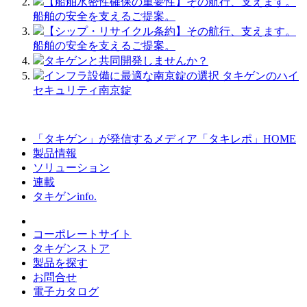
【船舶水密性確保の重要性】その航行、支えます。
船舶の安全を支えるご提案。
【シップ・リサイクル条約】その航行、支えます。
船舶の安全を支えるご提案。
タキゲンと共同開発しませんか？
インフラ設備に最適な南京錠の選択 タキゲンのハイ
セキュリティ南京錠
「タキゲン」が発信するメディア「タキレポ」HOME
製品情報
ソリューション
連載
タキゲンinfo.
コーポレートサイト
タキゲンストア
製品を探す
お問合せ
電子カタログ