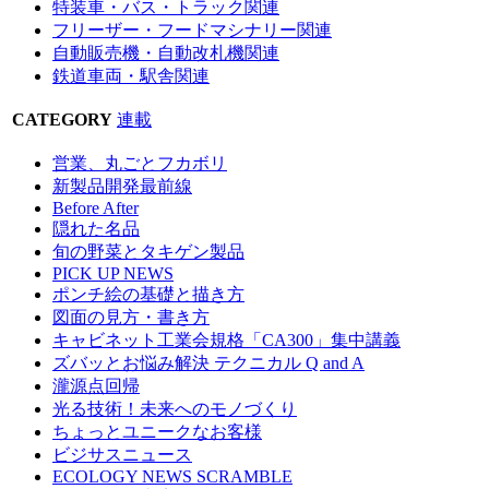
特装車・バス・トラック関連
フリーザー・フードマシナリー関連
自動販売機・自動改札機関連
鉄道車両・駅舎関連
CATEGORY
連載
営業、丸ごとフカボリ
新製品開発最前線
Before After
隠れた名品
旬の野菜とタキゲン製品
PICK UP NEWS
ポンチ絵の基礎と描き方
図面の見方・書き方
キャビネット工業会規格「CA300」集中講義
ズバッとお悩み解決 テクニカル Q and A
瀧源点回帰
光る技術！未来へのモノづくり
ちょっとユニークなお客様
ビジサスニュース
ECOLOGY NEWS SCRAMBLE