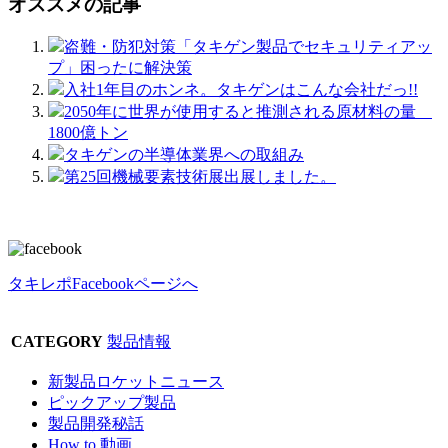
オススメの記事
盗難・防犯対策「タキゲン製品でセキュリティアッ
プ」困ったに解決策
入社1年目のホンネ。タキゲンはこんな会社だっ!!
2050年に世界が使用すると推測される原材料の量
1800億トン
タキゲンの半導体業界への取組み
第25回機械要素技術展出展しました。
タキレポFacebookページへ
CATEGORY
製品情報
新製品ロケットニュース
ピックアップ製品
製品開発秘話
How to 動画