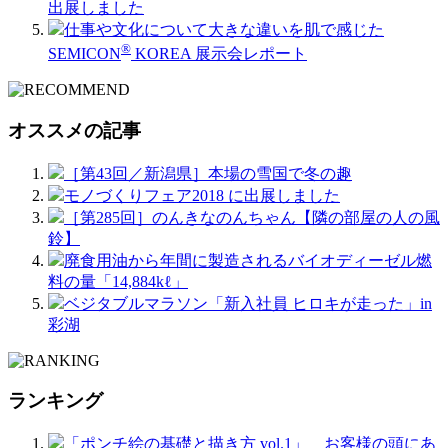
出展しました
仕事や文化について大きな違いを肌で感じた
®
SEMICON
KOREA 展示会レポート
オススメの記事
［第43回／新潟県］本場の雪国で冬の趣
モノづくりフェア2018 に出展しました
［第285回］のんきなのんちゃん【隣の部屋の人の風
鈴】
廃食用油から年間に製造されるバイオディーゼル燃
料の量「14,884kℓ」
ベジタブルマラソン「新入社員 ヒロキが走った」in
彩湖
ランキング
「ポンチ絵の基礎と描き方 vol.1」 お客様の頭にあ