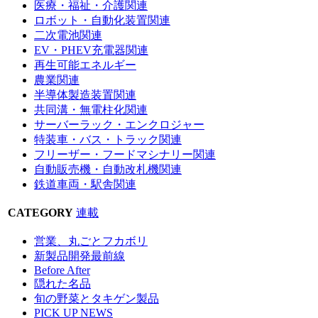
医療・福祉・介護関連
ロボット・自動化装置関連
二次電池関連
EV・PHEV充電器関連
再生可能エネルギー
農業関連
半導体製造装置関連
共同溝・無電柱化関連
サーバーラック・エンクロジャー
特装車・バス・トラック関連
フリーザー・フードマシナリー関連
自動販売機・自動改札機関連
鉄道車両・駅舎関連
CATEGORY
連載
営業、丸ごとフカボリ
新製品開発最前線
Before After
隠れた名品
旬の野菜とタキゲン製品
PICK UP NEWS