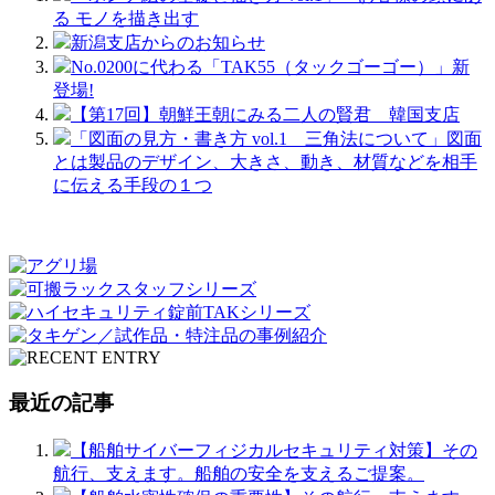
る モノを描き出す
新潟支店からのお知らせ
No.0200に代わる「TAK55（タックゴーゴー）」新
登場!
【第17回】朝鮮王朝にみる二人の賢君 韓国支店
「図面の見方・書き方 vol.1 三角法について」図面
とは製品のデザイン、大きさ、動き、材質などを相手
に伝える手段の１つ
最近の記事
【船舶サイバーフィジカルセキュリティ対策】その
航行、支えます。船舶の安全を支えるご提案。