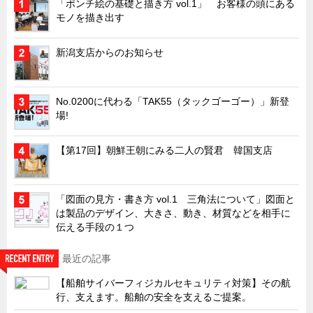
「ポンチ絵の基礎と描き方 vol.1」 お客様の頭にある
モノを描き出す
キャビネット工業会規格「CA300」集中講義
ズバッとお悩み解決 テクニカル Q and A
新潟支店からのお知らせ
瀧源点回帰
光る技術！未来へのモノづくり
No.0200に代わる「TAK55（タックゴーゴー）」新登
ちょっとユニークなお客様
場!
ビジサスニュース
【第17回】朝鮮王朝にみる二人の賢君 韓国支店
ECOLOGY NEWS SCRAMBLE
わが街わが支店
「図面の見方・書き方 vol.1 三角法について」図面と
支店所在地（歴史探訪）
は製品のデザイン、大きさ、動き、材質などを相手に
ニッポン再発見
伝える手段の１つ
あれこれWATCH
最近の記事
こんなとき、どう言うの?
【船舶サイバーフィジカルセキュリティ対策】その航
４コマ漫画 のんきなのんちゃん
行、支えます。船舶の安全を支えるご提案。