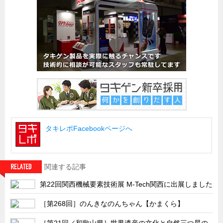
船舶・港湾設備
試作・特注品の事例集
SDGs配慮・脱炭素
省力化製品
配電盤・分電盤・キュービクル
医療・福祉・介護関連
ロボット・自動化装置関連
タキレポFacebookページへ
二次電池関連
EV・PHEV充電器関連
再生可能エネルギー
関連する記事
農業関連
第22回関西機械要素技術展 M-Tech関西に出展しました
半導体製造装置関連
［第268回］のんきなのんちゃん【かまくら】
共同溝・無電柱化関連
［第21回／和歌山県］世界遺産の文化と自然三つ星の