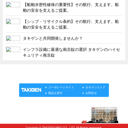
タキゲンinfo.
CATEGORY
【船舶水密性確保の重要性】その航行、支えます。船
舶の安全を支えるご提案。
お知らせ
【シップ・リサイクル条約】その航行、支えます。船
展示会情報／出展告知
舶の安全を支えるご提案。
展示会情報／報告レポート
タキゲンと共同開発しませんか？
工場見学
インフラ設備に最適な南京錠の選択 タキゲンのハイセ
海外出張
キュリティ南京錠
社外セミナー
タキゲンの歴史
「タキゲン」が発信するメディア「タキレポ」HOME
製品情報
ソリューション
連載
タキゲンinfo.
110周年企画
タキゲン売上ランキング
コーポレートサイト
タキゲンストア
製品を探す
お問合せ
展示トラック
タキスポ
タキ旅レポ
タキネタ
Copyright © TAKIGEN MFG CO., LTD. All Rights reseaved.