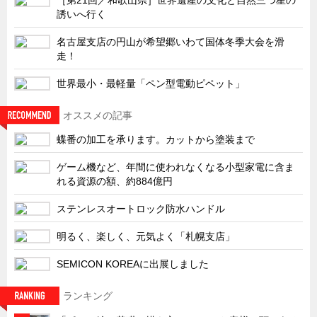
サーバーラック・エンクロジャー
誘いへ行く
特装車・バス・トラック関連
名古屋支店の円山が希望郷いわて国体冬季大会を滑
フリーザー・フードマシナリー関連
走！
自動販売機・自動改札機関連
世界最小・最軽量「ペン型電動ピペット」
鉄道車両・駅舎関連
オススメの記事
連載
CATEGORY
蝶番の加工を承ります。カットから塗装まで
営業、丸ごとフカボリ
ゲーム機など、年間に使われなくなる小型家電に含ま
新製品開発最前線
れる資源の額、約884億円
Before After
ステンレスオートロック防水ハンドル
隠れた名品
明るく、楽しく、元気よく「札幌支店」
旬の野菜とタキゲン製品
SEMICON KOREAに出展しました
PICK UP NEWS
ポンチ絵の基礎と描き方
ランキング
図面の見方・書き方