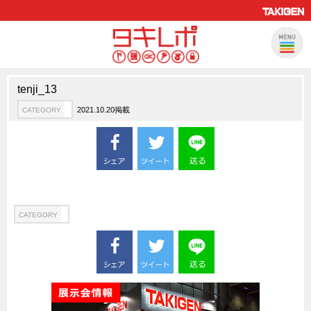
tenji_13
製品情報
CATEGORY
2021.10.20掲載
CATEGORY
新製品ロケットニュース
ピックアップ製品
製品開発秘話
How to 動画
ハイセキュリティ錠前TAKシリーズ
CATEGORY
staffシリーズ
モニターアーム
CFRP（炭素繊維強化プラスチック）
ソリューション
CATEGORY