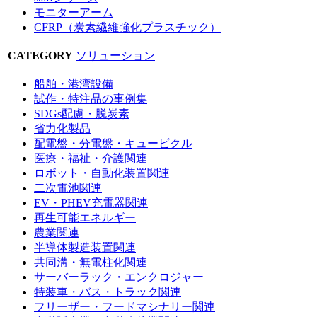
モニターアーム
CFRP（炭素繊維強化プラスチック）
CATEGORY
ソリューション
船舶・港湾設備
試作・特注品の事例集
SDGs配慮・脱炭素
省力化製品
配電盤・分電盤・キュービクル
医療・福祉・介護関連
ロボット・自動化装置関連
二次電池関連
EV・PHEV充電器関連
再生可能エネルギー
農業関連
半導体製造装置関連
共同溝・無電柱化関連
サーバーラック・エンクロジャー
特装車・バス・トラック関連
フリーザー・フードマシナリー関連