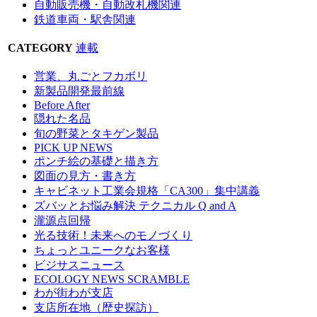
自動販売機・自動改札機関連
鉄道車両・駅舎関連
CATEGORY
連載
営業、丸ごとフカボリ
新製品開発最前線
Before After
隠れた名品
旬の野菜とタキゲン製品
PICK UP NEWS
ポンチ絵の基礎と描き方
図面の見方・書き方
キャビネット工業会規格「CA300」集中講義
ズバッとお悩み解決 テクニカル Q and A
瀧源点回帰
光る技術！未来へのモノづくり
ちょっとユニークなお客様
ビジサスニュース
ECOLOGY NEWS SCRAMBLE
わが街わが支店
支店所在地（歴史探訪）