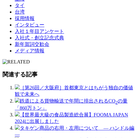
タイ
台湾
採用情報
インタビュー
入社１年目アンケート
入社式・創立記念式典
新年賀詞交歓会
メディア情報
関連する記事
［第26回／大阪府］首都東京とはちがう独自の価値
観で未来へ
鉄道による貨物輸送で年間に排出されるCO
の量
2
「860万トン」
【世界最大級の食品製造総合展】FOOMA JAPAN
2024に出展しました
タキゲン商品の右用・左用について ― ハンドル編
―