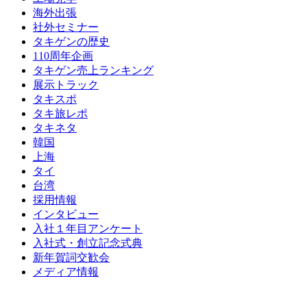
海外出張
社外セミナー
タキゲンの歴史
110周年企画
タキゲン売上ランキング
展示トラック
タキスポ
タキ旅レポ
タキネタ
韓国
上海
タイ
台湾
採用情報
インタビュー
入社１年目アンケート
入社式・創立記念式典
新年賀詞交歓会
メディア情報