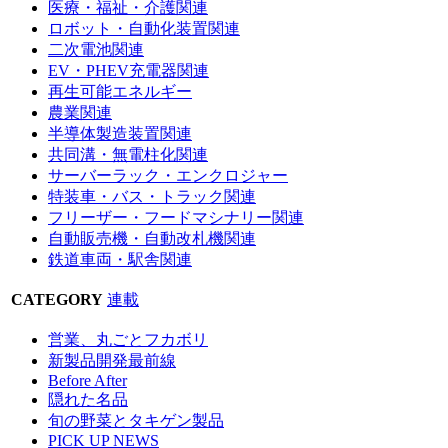
医療・福祉・介護関連
ロボット・自動化装置関連
二次電池関連
EV・PHEV充電器関連
再生可能エネルギー
農業関連
半導体製造装置関連
共同溝・無電柱化関連
サーバーラック・エンクロジャー
特装車・バス・トラック関連
フリーザー・フードマシナリー関連
自動販売機・自動改札機関連
鉄道車両・駅舎関連
CATEGORY
連載
営業、丸ごとフカボリ
新製品開発最前線
Before After
隠れた名品
旬の野菜とタキゲン製品
PICK UP NEWS