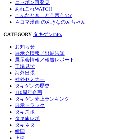
ニッポン再発見
あれこれWATCH
こんなとき、どう言うの?
４コマ漫画 のんきなのんちゃん
CATEGORY
タキゲンinfo.
お知らせ
展示会情報／出展告知
展示会情報／報告レポート
工場見学
海外出張
社外セミナー
タキゲンの歴史
110周年企画
タキゲン売上ランキング
展示トラック
タキスポ
タキ旅レポ
タキネタ
韓国
上海