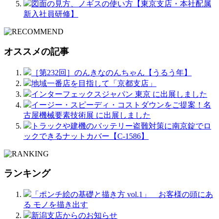
図面の見方、ノギスの使い方【東京支店・本社配属
新入社員研修】
オススメの記事
［第232回］のんきなのんちゃん【うるう年】
地域一番店を目指して「京都支店」
インターフェックスジャパン 東京 に出展しました
イージー・スピーディ・コストダウンをご提案！名
古屋機械要素技術展 に出展しました
トラックや建機のバッテリー盗難対策に南京錠でロ
ックできるナットカバー【C-1586】
ランキング
「ポンチ絵の基礎と描き方 vol.1」 お客様の頭にあ
る モノを描き出す
新潟支店からのお知らせ