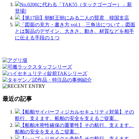
No.0200に代わる「TAK55（タックゴーゴー）」新
登場!
【第17回】朝鮮王朝にみる二人の賢君 韓国支店
「図面の見方・書き方 vol.1 三角法について」図面
とは製品のデザイン、大きさ、動き、材質などを相手
に伝える手段の１つ
最近の記事
【船舶サイバーフィジカルセキュリティ対策】その
航行、支えます。船舶の安全を支えるご提案。
【船舶水密性確保の重要性】その航行、支えます。
船舶の安全を支えるご提案。
【シップ・リサイクル条約】その航行、支えます。