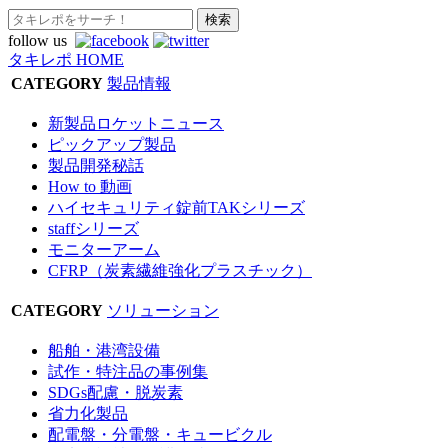
follow us
タキレポ HOME
CATEGORY
製品情報
新製品ロケットニュース
ピックアップ製品
製品開発秘話
How to 動画
ハイセキュリティ錠前TAKシリーズ
staffシリーズ
モニターアーム
CFRP（炭素繊維強化プラスチック）
CATEGORY
ソリューション
船舶・港湾設備
試作・特注品の事例集
SDGs配慮・脱炭素
省力化製品
配電盤・分電盤・キュービクル