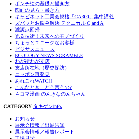
ポンチ絵の基礎と描き方
図面の見方・書き方
キャビネット工業会規格「CA300」集中講義
ズバッとお悩み解決 テクニカル Q and A
瀧源点回帰
光る技術！未来へのモノづくり
ちょっとユニークなお客様
ビジサスニュース
ECOLOGY NEWS SCRAMBLE
わが街わが支店
支店所在地（歴史探訪）
ニッポン再発見
あれこれWATCH
こんなとき、どう言うの?
４コマ漫画 のんきなのんちゃん
CATEGORY
タキゲンinfo.
お知らせ
展示会情報／出展告知
展示会情報／報告レポート
工場見学