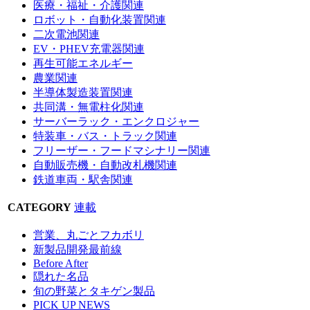
医療・福祉・介護関連
ロボット・自動化装置関連
二次電池関連
EV・PHEV充電器関連
再生可能エネルギー
農業関連
半導体製造装置関連
共同溝・無電柱化関連
サーバーラック・エンクロジャー
特装車・バス・トラック関連
フリーザー・フードマシナリー関連
自動販売機・自動改札機関連
鉄道車両・駅舎関連
CATEGORY
連載
営業、丸ごとフカボリ
新製品開発最前線
Before After
隠れた名品
旬の野菜とタキゲン製品
PICK UP NEWS