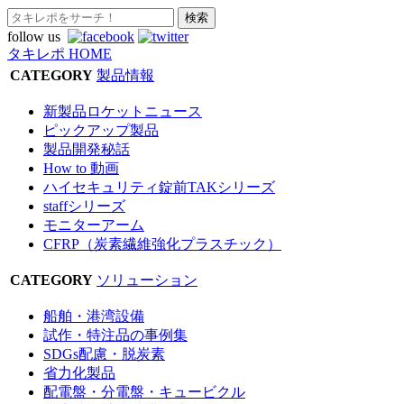
follow us
タキレポ HOME
CATEGORY
製品情報
新製品ロケットニュース
ピックアップ製品
製品開発秘話
How to 動画
ハイセキュリティ錠前TAKシリーズ
staffシリーズ
モニターアーム
CFRP（炭素繊維強化プラスチック）
CATEGORY
ソリューション
船舶・港湾設備
試作・特注品の事例集
SDGs配慮・脱炭素
省力化製品
配電盤・分電盤・キュービクル