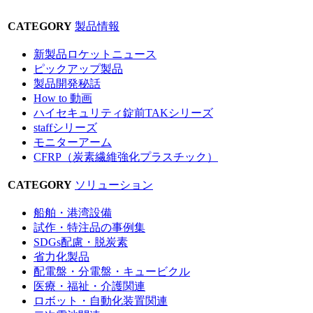
CATEGORY
製品情報
新製品ロケットニュース
ピックアップ製品
製品開発秘話
How to 動画
ハイセキュリティ錠前TAKシリーズ
staffシリーズ
モニターアーム
CFRP（炭素繊維強化プラスチック）
CATEGORY
ソリューション
船舶・港湾設備
試作・特注品の事例集
SDGs配慮・脱炭素
省力化製品
配電盤・分電盤・キュービクル
医療・福祉・介護関連
ロボット・自動化装置関連