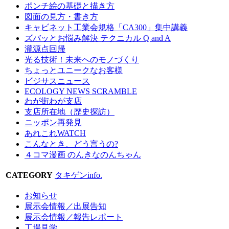
ポンチ絵の基礎と描き方
図面の見方・書き方
キャビネット工業会規格「CA300」集中講義
ズバッとお悩み解決 テクニカル Q and A
瀧源点回帰
光る技術！未来へのモノづくり
ちょっとユニークなお客様
ビジサスニュース
ECOLOGY NEWS SCRAMBLE
わが街わが支店
支店所在地（歴史探訪）
ニッポン再発見
あれこれWATCH
こんなとき、どう言うの?
４コマ漫画 のんきなのんちゃん
CATEGORY
タキゲンinfo.
お知らせ
展示会情報／出展告知
展示会情報／報告レポート
工場見学