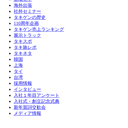
海外出張
社外セミナー
タキゲンの歴史
110周年企画
タキゲン売上ランキング
展示トラック
タキスポ
タキ旅レポ
タキネタ
韓国
上海
タイ
台湾
採用情報
インタビュー
入社１年目アンケート
入社式・創立記念式典
新年賀詞交歓会
メディア情報