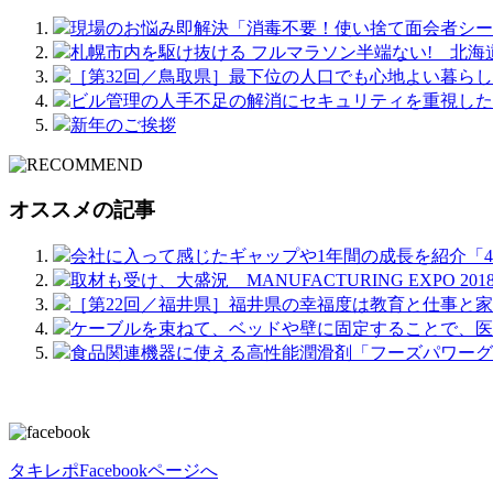
現場のお悩み即解決「消毒不要！使い捨て面会者シー
札幌市内を駆け抜ける フルマラソン半端ない! 北海道
［第32回／鳥取県］最下位の人口でも心地よい暮ら
ビル管理の人手不足の解消にセキュリティを重視した
新年のご挨拶
オススメの記事
会社に入って感じたギャップや1年間の成長を紹介「4月
取材も受け、大盛況 MANUFACTURING EXPO 201
［第22回／福井県］福井県の幸福度は教育と仕事と
ケーブルを束ねて、ベッドや壁に固定することで、医
食品関連機器に使える高性能潤滑剤「フーズパワーグリー
タキレポFacebookページへ