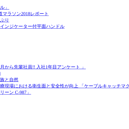
ル」
マラソン2018レポート
しぶり
インジケーター付平面ハンドル
から先輩社員!! 入社1年目アンケート 」
8
家族と自然
療現場における衛生面と安全性が向上 「ケーブルキャッチマ
ン C-987」