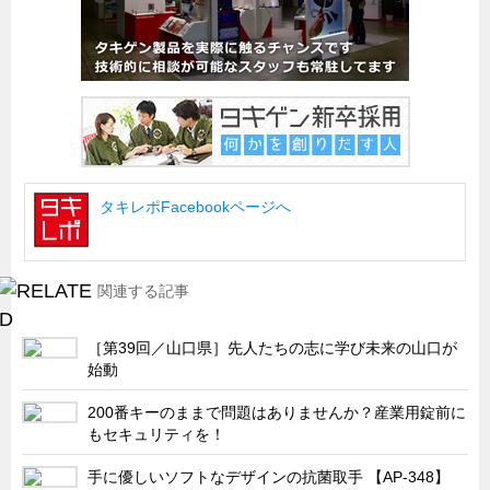
船舶・港湾設備
試作・特注品の事例集
SDGs配慮・脱炭素
省力化製品
配電盤・分電盤・キュービクル
タキレポFacebookページへ
医療・福祉・介護関連
ロボット・自動化装置関連
二次電池関連
関連する記事
EV・PHEV充電器関連
［第39回／山口県］先人たちの志に学び未来の山口が
再生可能エネルギー
始動
農業関連
200番キーのままで問題はありませんか？産業用錠前に
半導体製造装置関連
もセキュリティを！
共同溝・無電柱化関連
手に優しいソフトなデザインの抗菌取手 【AP-348】