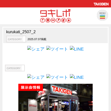
kurukati_2507_2
製品情報
CATEGORY
2025.07.07掲載
CATEGORY
新製品ロケットニュース
ピックアップ製品
製品開発秘話
How to 動画
CATEGORY
ハイセキュリティ錠前TAKシリーズ
staffシリーズ
モニターアーム
CFRP（炭素繊維強化プラスチック）
ソリューション
CATEGORY