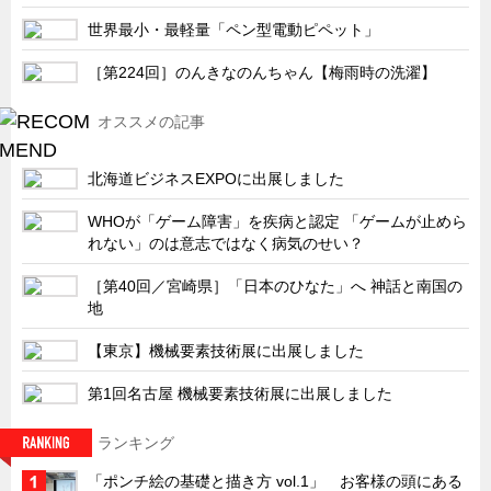
サーバーラック・エンクロジャー
世界最小・最軽量「ペン型電動ピペット」
特装車・バス・トラック関連
［第224回］のんきなのんちゃん【梅雨時の洗濯】
フリーザー・フードマシナリー関連
自動販売機・自動改札機関連
オススメの記事
鉄道車両・駅舎関連
北海道ビジネスEXPOに出展しました
連載
CATEGORY
WHOが「ゲーム障害」を疾病と認定 「ゲームが止めら
営業、丸ごとフカボリ
れない」のは意志ではなく病気のせい？
新製品開発最前線
［第40回／宮崎県］「日本のひなた」へ 神話と南国の
Before After
地
隠れた名品
【東京】機械要素技術展に出展しました
旬の野菜とタキゲン製品
第1回名古屋 機械要素技術展に出展しました
PICK UP NEWS
ランキング
ポンチ絵の基礎と描き方
「ポンチ絵の基礎と描き方 vol.1」 お客様の頭にある
図面の見方・書き方