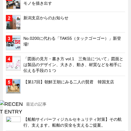
モノを描き出す
キャビネット工業会規格「CA300」集中講義
ズバッとお悩み解決 テクニカル Q and A
新潟支店からのお知らせ
瀧源点回帰
光る技術！未来へのモノづくり
No.0200に代わる「TAK55（タックゴーゴー）」新登
場!
ちょっとユニークなお客様
ビジサスニュース
「図面の見方・書き方 vol.1 三角法について」図面と
は製品のデザイン、大きさ、動き、材質などを相手に
ECOLOGY NEWS SCRAMBLE
伝える手段の１つ
わが街わが支店
【第17回】朝鮮王朝にみる二人の賢君 韓国支店
支店所在地（歴史探訪）
ニッポン再発見
あれこれWATCH
最近の記事
こんなとき、どう言うの?
【船舶サイバーフィジカルセキュリティ対策】その航
４コマ漫画 のんきなのんちゃん
行、支えます。船舶の安全を支えるご提案。