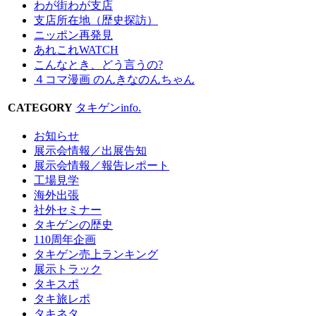
わが街わが支店
支店所在地（歴史探訪）
ニッポン再発見
あれこれWATCH
こんなとき、どう言うの?
４コマ漫画 のんきなのんちゃん
CATEGORY
タキゲンinfo.
お知らせ
展示会情報／出展告知
展示会情報／報告レポート
工場見学
海外出張
社外セミナー
タキゲンの歴史
110周年企画
タキゲン売上ランキング
展示トラック
タキスポ
タキ旅レポ
タキネタ