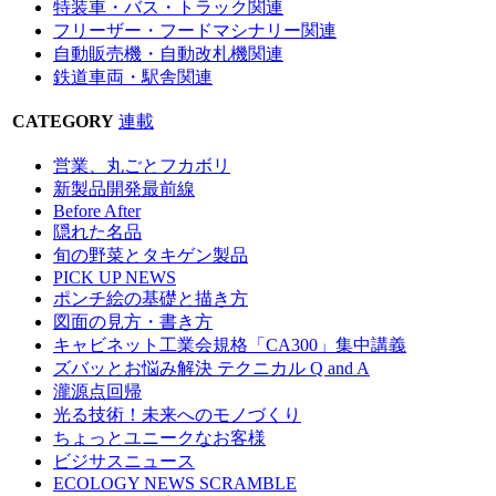
特装車・バス・トラック関連
フリーザー・フードマシナリー関連
自動販売機・自動改札機関連
鉄道車両・駅舎関連
CATEGORY
連載
営業、丸ごとフカボリ
新製品開発最前線
Before After
隠れた名品
旬の野菜とタキゲン製品
PICK UP NEWS
ポンチ絵の基礎と描き方
図面の見方・書き方
キャビネット工業会規格「CA300」集中講義
ズバッとお悩み解決 テクニカル Q and A
瀧源点回帰
光る技術！未来へのモノづくり
ちょっとユニークなお客様
ビジサスニュース
ECOLOGY NEWS SCRAMBLE