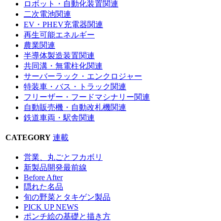
ロボット・自動化装置関連
二次電池関連
EV・PHEV充電器関連
再生可能エネルギー
農業関連
半導体製造装置関連
共同溝・無電柱化関連
サーバーラック・エンクロジャー
特装車・バス・トラック関連
フリーザー・フードマシナリー関連
自動販売機・自動改札機関連
鉄道車両・駅舎関連
CATEGORY
連載
営業、丸ごとフカボリ
新製品開発最前線
Before After
隠れた名品
旬の野菜とタキゲン製品
PICK UP NEWS
ポンチ絵の基礎と描き方