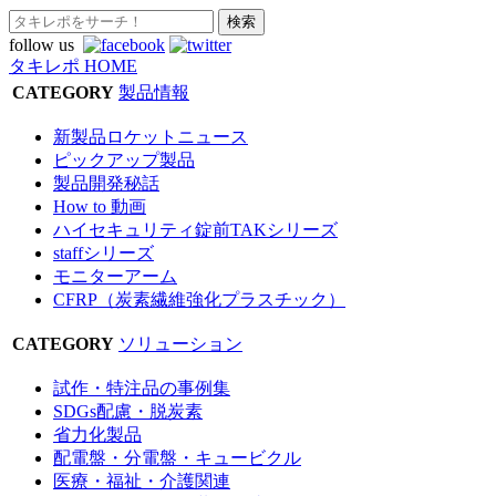
follow us
タキレポ HOME
CATEGORY
製品情報
新製品ロケットニュース
ピックアップ製品
製品開発秘話
How to 動画
ハイセキュリティ錠前TAKシリーズ
staffシリーズ
モニターアーム
CFRP（炭素繊維強化プラスチック）
CATEGORY
ソリューション
試作・特注品の事例集
SDGs配慮・脱炭素
省力化製品
配電盤・分電盤・キュービクル
医療・福祉・介護関連