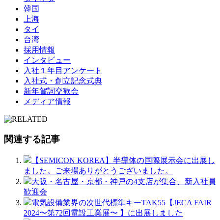
韓国
上海
タイ
台湾
採用情報
インタビュー
入社１年目アンケート
入社式・創立記念式典
新年賀詞交歓会
メディア情報
関連する記事
【SEMICON KOREA】半導体の国際展示会に出展し
ました。ご来場ありがとうございました。
大阪・名古屋・京都・神戸の4支店が集合、新入社員
歓迎会
電気設備業界の次世代標準キーTAK55【JECA FAIR
2024〜第72回電設工業展〜 】に出展しました