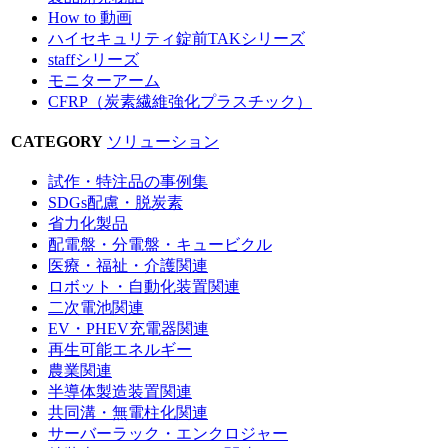
How to 動画
ハイセキュリティ錠前TAKシリーズ
staffシリーズ
モニターアーム
CFRP（炭素繊維強化プラスチック）
CATEGORY
ソリューション
試作・特注品の事例集
SDGs配慮・脱炭素
省力化製品
配電盤・分電盤・キュービクル
医療・福祉・介護関連
ロボット・自動化装置関連
二次電池関連
EV・PHEV充電器関連
再生可能エネルギー
農業関連
半導体製造装置関連
共同溝・無電柱化関連
サーバーラック・エンクロジャー