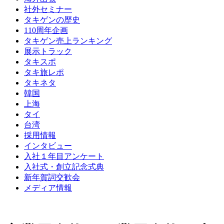
社外セミナー
タキゲンの歴史
110周年企画
タキゲン売上ランキング
展示トラック
タキスポ
タキ旅レポ
タキネタ
韓国
上海
タイ
台湾
採用情報
インタビュー
入社１年目アンケート
入社式・創立記念式典
新年賀詞交歓会
メディア情報