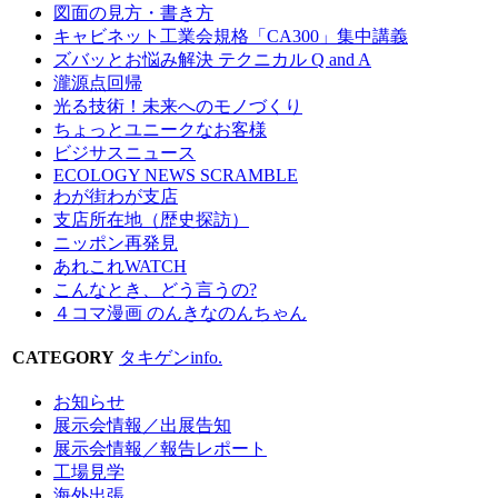
図面の見方・書き方
キャビネット工業会規格「CA300」集中講義
ズバッとお悩み解決 テクニカル Q and A
瀧源点回帰
光る技術！未来へのモノづくり
ちょっとユニークなお客様
ビジサスニュース
ECOLOGY NEWS SCRAMBLE
わが街わが支店
支店所在地（歴史探訪）
ニッポン再発見
あれこれWATCH
こんなとき、どう言うの?
４コマ漫画 のんきなのんちゃん
CATEGORY
タキゲンinfo.
お知らせ
展示会情報／出展告知
展示会情報／報告レポート
工場見学
海外出張