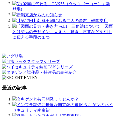
No.0200に代わる「TAK55（タックゴーゴー）」新
登場!
新潟支店からのお知らせ
【第17回】朝鮮王朝にみる二人の賢君 韓国支店
「図面の見方・書き方 vol.1 三角法について」図面
とは製品のデザイン、大きさ、動き、材質などを相手
に伝える手段の１つ
最近の記事
タキゲンと共同開発しませんか？
インフラ設備に最適な南京錠の選択 タキゲンのハイ
セキュリティ南京錠
営業、丸ごとフカボリ「京都支店」