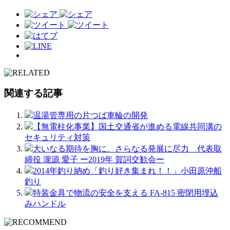
関連する記事
温湯管専用の片つば車輪の開発
【無電柱化事業】国土交通省が進める電線共同溝の
セキュリティ対策
大いなる期待を胸に、さらなる発展に尽力 代表取
締役 瀧源 愛子 ー2019年 賀詞交歓会ー
2014年釣り納め「釣り好き集まれ！！」小田原沖船
釣り
特装金具で物流の安全を支える FA-815 密閉用埋込
みハンドル