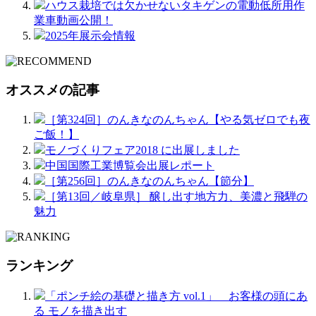
ハウス栽培では欠かせないタキゲンの電動低所用作
業車動画公開！
2025年展示会情報
オススメの記事
［第324回］のんきなのんちゃん【やる気ゼロでも夜
ご飯！】
モノづくりフェア2018 に出展しました
中国国際工業博覧会出展レポート
［第256回］のんきなのんちゃん【節分】
［第13回／岐阜県］ 醸し出す地方力、美濃と飛騨の
魅力
ランキング
「ポンチ絵の基礎と描き方 vol.1」 お客様の頭にあ
る モノを描き出す