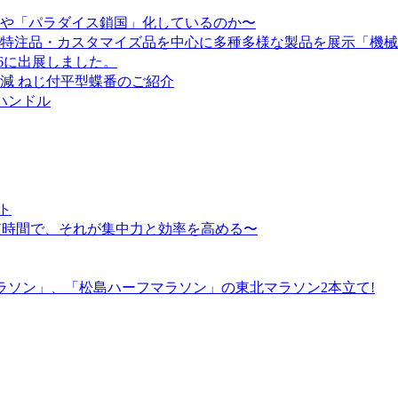
や「パラダイス鎖国」化しているのか〜
特注品・カスタマイズ品を中心に多種多様な製品を展示「機械
26に出展しました。
減 ねじ付平型蝶番のご紹介
みハンドル
ト
短時間で、それが集中力と効率を高める〜
ラソン」、「松島ハーフマラソン」の東北マラソン2本立て!