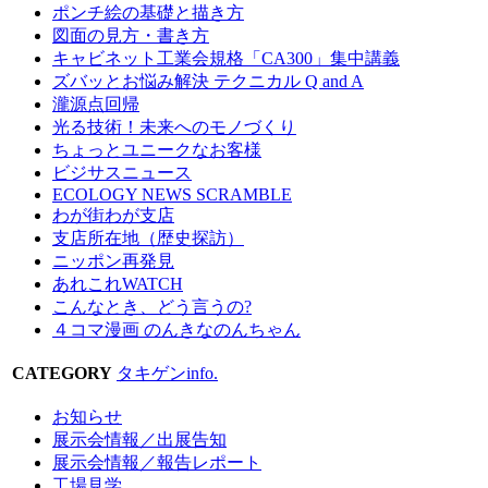
ポンチ絵の基礎と描き方
図面の見方・書き方
キャビネット工業会規格「CA300」集中講義
ズバッとお悩み解決 テクニカル Q and A
瀧源点回帰
光る技術！未来へのモノづくり
ちょっとユニークなお客様
ビジサスニュース
ECOLOGY NEWS SCRAMBLE
わが街わが支店
支店所在地（歴史探訪）
ニッポン再発見
あれこれWATCH
こんなとき、どう言うの?
４コマ漫画 のんきなのんちゃん
CATEGORY
タキゲンinfo.
お知らせ
展示会情報／出展告知
展示会情報／報告レポート
工場見学