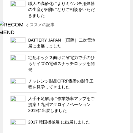
サーバーラック・エンクロジャー
職人の高齢化によりミツバチ用煙器
の生産が困難になりご相談をいただ
特装車・バス・トラック関連
きました
フリーザー・フードマシナリー関連
オススメの記事
自動販売機・自動改札機関連
BATTERY JAPAN ［国際］二次電池
鉄道車両・駅舎関連
展に出展しました
連載
CATEGORY
宅配ボックス向けに省電力で手のひ
営業、丸ごとフカボリ
らサイズの電磁スナッチロックを開
発
新製品開発最前線
チャレンジ製品CFRP蝶番の製作工
Before After
程を見学してきました
隠れた名品
人手不足解消に作業効率アップをご
旬の野菜とタキゲン製品
提案！九州アグロイノベーション
2019に出展しました
PICK UP NEWS
ポンチ絵の基礎と描き方
2017 韓国機械展 に出展しました
図面の見方・書き方