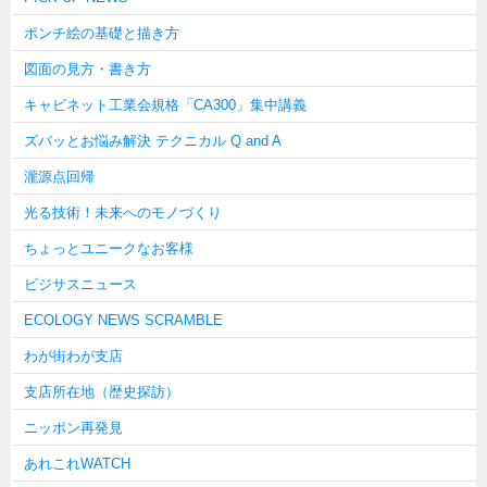
ポンチ絵の基礎と描き方
図面の見方・書き方
キャビネット工業会規格「CA300」集中講義
ズバッとお悩み解決 テクニカル Q and A
瀧源点回帰
光る技術！未来へのモノづくり
ちょっとユニークなお客様
ビジサスニュース
ECOLOGY NEWS SCRAMBLE
わが街わが支店
支店所在地（歴史探訪）
ニッポン再発見
あれこれWATCH