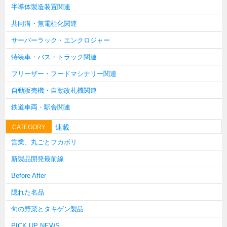
半導体製造装置関連
韓国
共同溝・無電柱化関連
上海
サーバーラック・エンクロジャー
タイ
特装車・バス・トラック関連
台湾
フリーザー・フードマシナリー関連
採用情報
自動販売機・自動改札機関連
インタビュー
鉄道車両・駅舎関連
入社１年目アンケート
連載
CATEGORY
入社式・創立記念式典
営業、丸ごとフカボリ
新年賀詞交歓会
新製品開発最前線
メディア情報
Before After
隠れた名品
旬の野菜とタキゲン製品
PICK UP NEWS