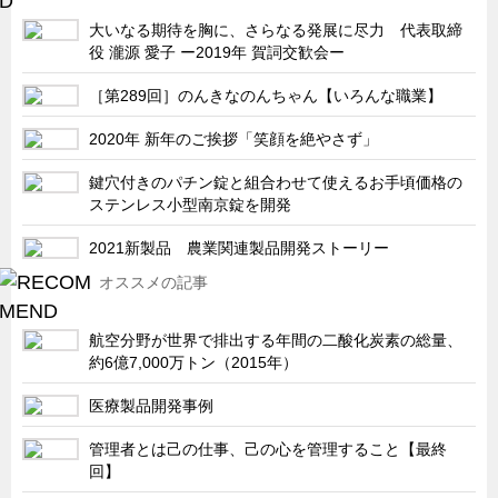
大いなる期待を胸に、さらなる発展に尽力 代表取締
役 瀧源 愛子 ー2019年 賀詞交歓会ー
［第289回］のんきなのんちゃん【いろんな職業】
2020年 新年のご挨拶「笑顔を絶やさず」
鍵穴付きのパチン錠と組合わせて使えるお手頃価格の
ステンレス小型南京錠を開発
2021新製品 農業関連製品開発ストーリー
オススメの記事
航空分野が世界で排出する年間の二酸化炭素の総量、
約6億7,000万トン（2015年）
医療製品開発事例
管理者とは己の仕事、己の心を管理すること【最終
回】