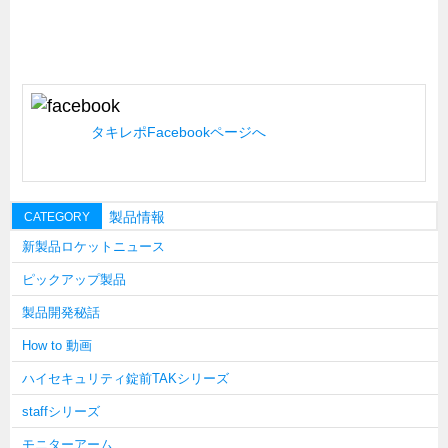
キャビネット工業会規格「CA300」集中講義
ズバッとお悩み解決 テクニカル Q and A
瀧源点回帰
光る技術！未来へのモノづくり
タキレポFacebookページへ
ちょっとユニークなお客様
ビジサスニュース
製品情報
CATEGORY
ECOLOGY NEWS SCRAMBLE
新製品ロケットニュース
わが街わが支店
ピックアップ製品
支店所在地（歴史探訪）
製品開発秘話
ニッポン再発見
How to 動画
あれこれWATCH
ハイセキュリティ錠前TAKシリーズ
こんなとき、どう言うの?
staffシリーズ
４コマ漫画 のんきなのんちゃん
モニターアーム