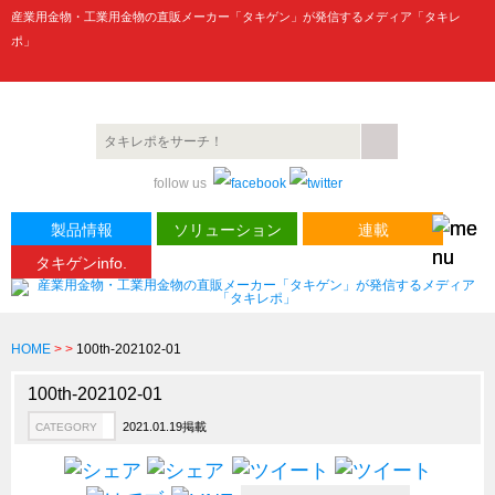
産業用金物・工業用金物の直販メーカー「タキゲン」が発信するメディア「タキレ
ポ」
製品情報
CATEGORY
follow us
新製品ロケットニュース
ピックアップ製品
製品情報
ソリューション
連載
タキゲンinfo.
製品開発秘話
How to 動画
ハイセキュリティ錠前TAKシリーズ
HOME
>
>
100th-202102-01
staffシリーズ
100th-202102-01
モニターアーム
2021.01.19掲載
CATEGORY
CFRP（炭素繊維強化プラスチック）
ソリューション
CATEGORY