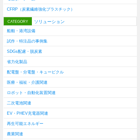
タキゲンinfo.
CATEGORY
CFRP（炭素繊維強化プラスチック）
お知らせ
ソリューション
CATEGORY
展示会情報／出展告知
船舶・港湾設備
展示会情報／報告レポート
試作・特注品の事例集
工場見学
SDGs配慮・脱炭素
海外出張
省力化製品
社外セミナー
配電盤・分電盤・キュービクル
タキゲンの歴史
医療・福祉・介護関連
110周年企画
ロボット・自動化装置関連
タキゲン売上ランキング
二次電池関連
展示トラック
EV・PHEV充電器関連
タキスポ
再生可能エネルギー
タキ旅レポ
農業関連
タキネタ