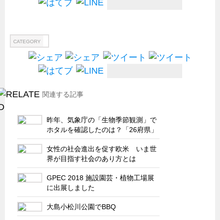
船舶・港湾設備
試作・特注品の事例集
CATEGORY
SDGs配慮・脱炭素
省力化製品
配電盤・分電盤・キュービクル
関連する記事
医療・福祉・介護関連
ロボット・自動化装置関連
昨年、気象庁の「生物季節観測」で
二次電池関連
ホタルを確認したのは？「26府県」
EV・PHEV充電器関連
女性の社会進出を促す欧米 いま世
界が目指す社会のあり方とは
再生可能エネルギー
農業関連
GPEC 2018 施設園芸・植物工場展
に出展しました
半導体製造装置関連
大島小松川公園でBBQ
共同溝・無電柱化関連