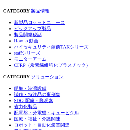
CATEGORY
製品情報
新製品ロケットニュース
ピックアップ製品
製品開発秘話
How to 動画
ハイセキュリティ錠前TAKシリーズ
staffシリーズ
モニターアーム
CFRP（炭素繊維強化プラスチック）
CATEGORY
ソリューション
船舶・港湾設備
試作・特注品の事例集
SDGs配慮・脱炭素
省力化製品
配電盤・分電盤・キュービクル
医療・福祉・介護関連
ロボット・自動化装置関連