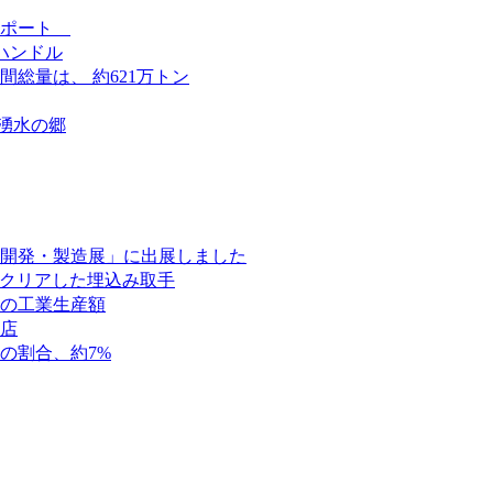
レポート
みハンドル
間総量は、 約621万トン
湧水の郷
器開発・製造展」に出展しました
ンをクリアした埋込み取手
位の工業生産額
支店
の割合、約7%