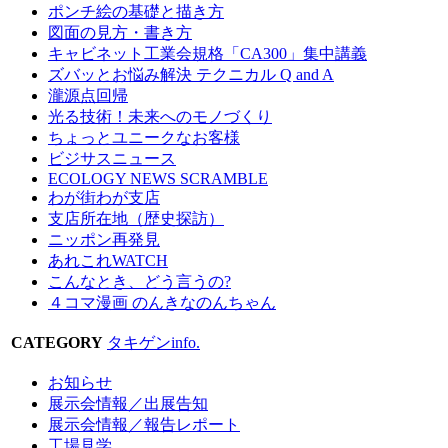
ポンチ絵の基礎と描き方
図面の見方・書き方
キャビネット工業会規格「CA300」集中講義
ズバッとお悩み解決 テクニカル Q and A
瀧源点回帰
光る技術！未来へのモノづくり
ちょっとユニークなお客様
ビジサスニュース
ECOLOGY NEWS SCRAMBLE
わが街わが支店
支店所在地（歴史探訪）
ニッポン再発見
あれこれWATCH
こんなとき、どう言うの?
４コマ漫画 のんきなのんちゃん
CATEGORY
タキゲンinfo.
お知らせ
展示会情報／出展告知
展示会情報／報告レポート
工場見学