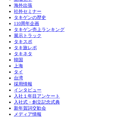
海外出張
社外セミナー
タキゲンの歴史
110周年企画
タキゲン売上ランキング
展示トラック
タキスポ
タキ旅レポ
タキネタ
韓国
上海
タイ
台湾
採用情報
インタビュー
入社１年目アンケート
入社式・創立記念式典
新年賀詞交歓会
メディア情報