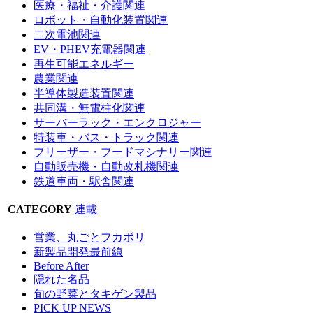
医療・福祉・介護関連
ロボット・自動化装置関連
二次電池関連
EV・PHEV充電器関連
再生可能エネルギー
農業関連
半導体製造装置関連
共同溝・無電柱化関連
サーバーラック・エンクロジャー
特装車・バス・トラック関連
フリーザー・フードマシナリー関連
自動販売機・自動改札機関連
鉄道車両・駅舎関連
CATEGORY
連載
営業、丸ごとフカボリ
新製品開発最前線
Before After
隠れた名品
旬の野菜とタキゲン製品
PICK UP NEWS