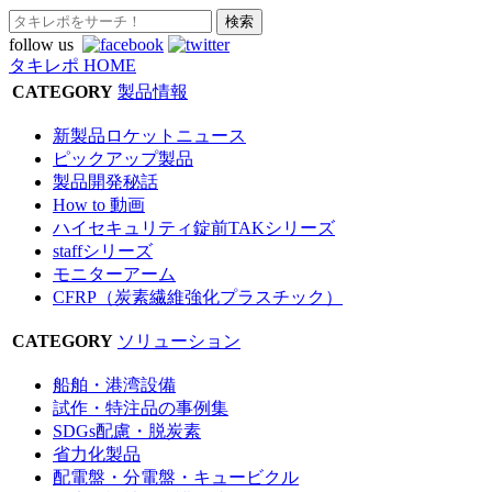
follow us
タキレポ HOME
CATEGORY
製品情報
新製品ロケットニュース
ピックアップ製品
製品開発秘話
How to 動画
ハイセキュリティ錠前TAKシリーズ
staffシリーズ
モニターアーム
CFRP（炭素繊維強化プラスチック）
CATEGORY
ソリューション
船舶・港湾設備
試作・特注品の事例集
SDGs配慮・脱炭素
省力化製品
配電盤・分電盤・キュービクル