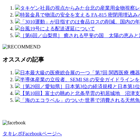
タキゲン社員の視点からみた台北の産業用金物視察
特装金具で物流の安全を支える FA-815 密閉用埋込
「3010運動」が目指すのは食品ロスの削減。国内の年
台風19号による配送遅延について
［第6回／山梨県］ 癒される甲斐の国 太陽の恵みと
オススメの記事
日本最大級の医療総合展の一つ「第7回 関西医療 機
半導体産業の立役者、SEMI S8 の安全ガイドライ
［第29回／愛知県］日本第3位の経済規模と日本第1
【第10回】富士の眺めと北条早雲の初居城地 沼津
「海のエコラベル」のついた世界で消費される天然魚
タキレポFacebookページへ