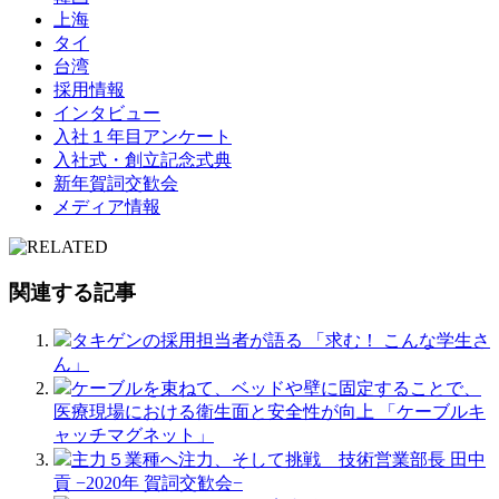
上海
タイ
台湾
採用情報
インタビュー
入社１年目アンケート
入社式・創立記念式典
新年賀詞交歓会
メディア情報
関連する記事
タキゲンの採用担当者が語る 「求む！ こんな学生さ
ん」
ケーブルを束ねて、ベッドや壁に固定することで、
医療現場における衛生面と安全性が向上 「ケーブルキ
ャッチマグネット」
主力５業種へ注力、そして挑戦 技術営業部長 田中
貢 −2020年 賀詞交歓会−