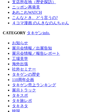
支店所在地（歴史探訪）
ニッポン再発見
あれこれWATCH
こんなとき、どう言うの?
４コマ漫画 のんきなのんちゃん
CATEGORY
タキゲンinfo.
お知らせ
展示会情報／出展告知
展示会情報／報告レポート
工場見学
海外出張
社外セミナー
タキゲンの歴史
110周年企画
タキゲン売上ランキング
展示トラック
タキスポ
タキ旅レポ
タキネタ
韓国