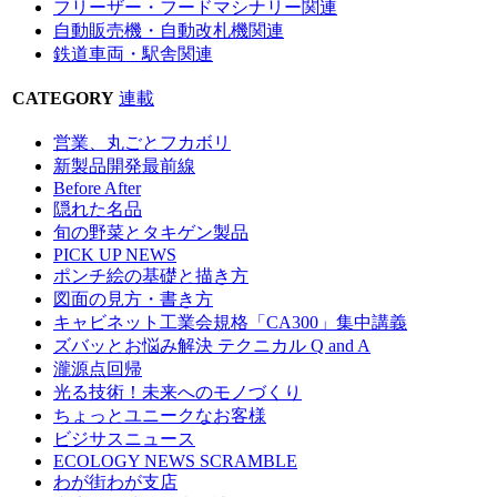
フリーザー・フードマシナリー関連
自動販売機・自動改札機関連
鉄道車両・駅舎関連
CATEGORY
連載
営業、丸ごとフカボリ
新製品開発最前線
Before After
隠れた名品
旬の野菜とタキゲン製品
PICK UP NEWS
ポンチ絵の基礎と描き方
図面の見方・書き方
キャビネット工業会規格「CA300」集中講義
ズバッとお悩み解決 テクニカル Q and A
瀧源点回帰
光る技術！未来へのモノづくり
ちょっとユニークなお客様
ビジサスニュース
ECOLOGY NEWS SCRAMBLE
わが街わが支店