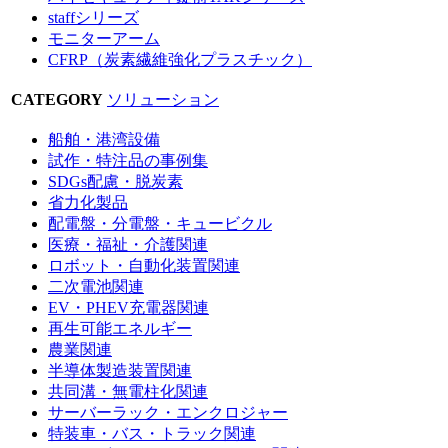
staffシリーズ
モニターアーム
CFRP（炭素繊維強化プラスチック）
CATEGORY
ソリューション
船舶・港湾設備
試作・特注品の事例集
SDGs配慮・脱炭素
省力化製品
配電盤・分電盤・キュービクル
医療・福祉・介護関連
ロボット・自動化装置関連
二次電池関連
EV・PHEV充電器関連
再生可能エネルギー
農業関連
半導体製造装置関連
共同溝・無電柱化関連
サーバーラック・エンクロジャー
特装車・バス・トラック関連