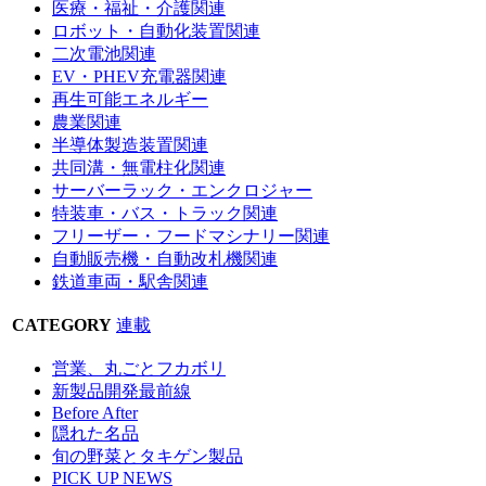
医療・福祉・介護関連
ロボット・自動化装置関連
二次電池関連
EV・PHEV充電器関連
再生可能エネルギー
農業関連
半導体製造装置関連
共同溝・無電柱化関連
サーバーラック・エンクロジャー
特装車・バス・トラック関連
フリーザー・フードマシナリー関連
自動販売機・自動改札機関連
鉄道車両・駅舎関連
CATEGORY
連載
営業、丸ごとフカボリ
新製品開発最前線
Before After
隠れた名品
旬の野菜とタキゲン製品
PICK UP NEWS