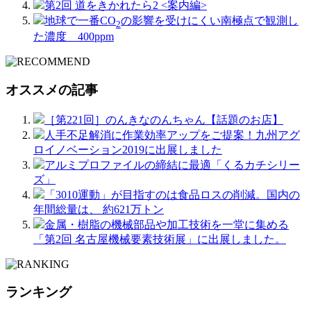
第2回 道をきかれたら2 <案内編>
地球で一番CO
の影響を受けにくい南極点で観測し
2
た濃度 400ppm
オススメの記事
［第221回］のんきなのんちゃん【話題のお店】
人手不足解消に作業効率アップをご提案！九州アグ
ロイノベーション2019に出展しました
アルミプロファイルの締結に最適「くるカチシリー
ズ」
「3010運動」が目指すのは食品ロスの削減。国内の
年間総量は、 約621万トン
金属・樹脂の機械部品や加工技術を一堂に集める
「第2回 名古屋機械要素技術展」に出展しました。
ランキング