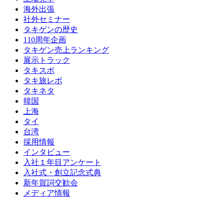
海外出張
社外セミナー
タキゲンの歴史
110周年企画
タキゲン売上ランキング
展示トラック
タキスポ
タキ旅レポ
タキネタ
韓国
上海
タイ
台湾
採用情報
インタビュー
入社１年目アンケート
入社式・創立記念式典
新年賀詞交歓会
メディア情報