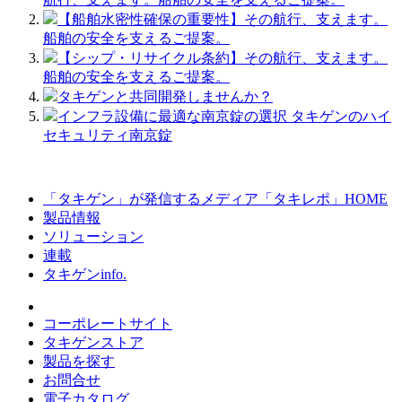
【船舶水密性確保の重要性】その航行、支えます。
船舶の安全を支えるご提案。
【シップ・リサイクル条約】その航行、支えます。
船舶の安全を支えるご提案。
タキゲンと共同開発しませんか？
インフラ設備に最適な南京錠の選択 タキゲンのハイ
セキュリティ南京錠
「タキゲン」が発信するメディア「タキレポ」HOME
製品情報
ソリューション
連載
タキゲンinfo.
コーポレートサイト
タキゲンストア
製品を探す
お問合せ
電子カタログ