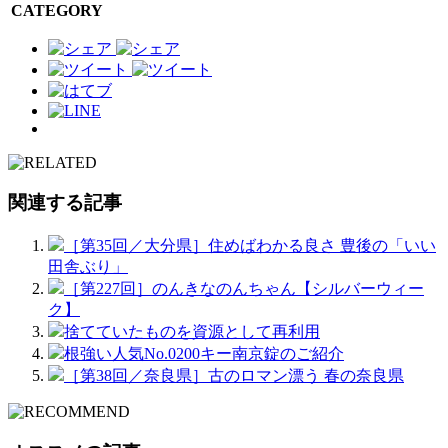
CATEGORY
関連する記事
［第35回／大分県］住めばわかる良さ 豊後の「いい
田舎ぶり」
［第227回］のんきなのんちゃん【シルバーウィー
ク】
捨てていたものを資源として再利用
根強い人気No.0200キー南京錠のご紹介
［第38回／奈良県］古のロマン漂う 春の奈良県