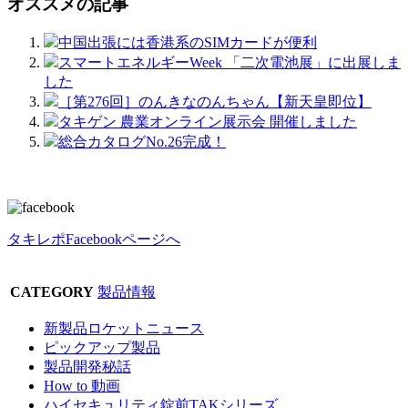
オススメの記事
中国出張には香港系のSIMカードが便利
スマートエネルギーWeek 「二次電池展」に出展しま
した
［第276回］のんきなのんちゃん【新天皇即位】
タキゲン 農業オンライン展示会 開催しました
総合カタログNo.26完成！
タキレポFacebookページへ
CATEGORY
製品情報
新製品ロケットニュース
ピックアップ製品
製品開発秘話
How to 動画
ハイセキュリティ錠前TAKシリーズ