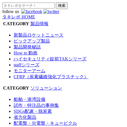
follow us
タキレポ HOME
CATEGORY
製品情報
新製品ロケットニュース
ピックアップ製品
製品開発秘話
How to 動画
ハイセキュリティ錠前TAKシリーズ
staffシリーズ
モニターアーム
CFRP（炭素繊維強化プラスチック）
CATEGORY
ソリューション
船舶・港湾設備
試作・特注品の事例集
SDGs配慮・脱炭素
省力化製品
配電盤・分電盤・キュービクル