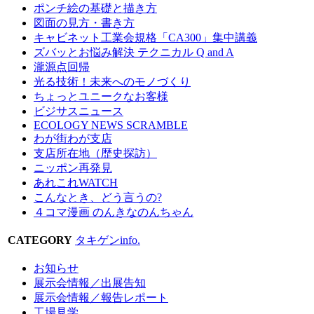
ポンチ絵の基礎と描き方
図面の見方・書き方
キャビネット工業会規格「CA300」集中講義
ズバッとお悩み解決 テクニカル Q and A
瀧源点回帰
光る技術！未来へのモノづくり
ちょっとユニークなお客様
ビジサスニュース
ECOLOGY NEWS SCRAMBLE
わが街わが支店
支店所在地（歴史探訪）
ニッポン再発見
あれこれWATCH
こんなとき、どう言うの?
４コマ漫画 のんきなのんちゃん
CATEGORY
タキゲンinfo.
お知らせ
展示会情報／出展告知
展示会情報／報告レポート
工場見学