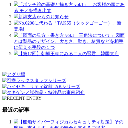
「ポンチ絵の基礎と描き方 vol.1」 お客様の頭にあ
る モノを描き出す
新潟支店からのお知らせ
No.0200に代わる「TAK55（タックゴーゴー）」新
登場!
「図面の見方・書き方 vol.1 三角法について」図面
とは製品のデザイン、大きさ、動き、材質などを相手
に伝える手段の１つ
【第17回】朝鮮王朝にみる二人の賢君 韓国支店
最近の記事
【船舶サイバーフィジカルセキュリティ対策】その
航行、支えます。船舶の安全を支えるご提案。