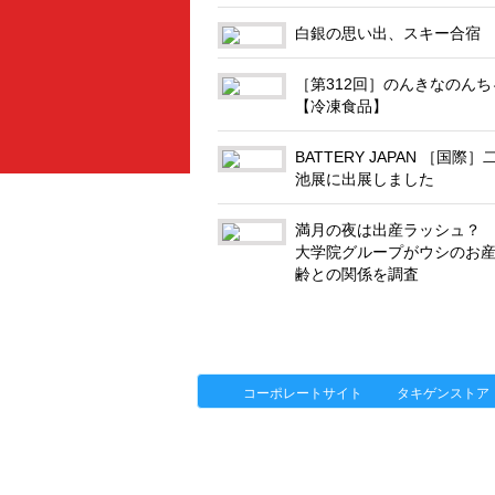
白銀の思い出、スキー合宿
［第312回］のんきなのんち
【冷凍食品】
BATTERY JAPAN ［国際
池展に出展しました
満月の夜は出産ラッシュ？
大学院グループがウシのお
齢との関係を調査
「タキゲン」が発信するメディア「タキレ
製品情報
ソリューション
連載
コーポレートサイト
タキゲンストア