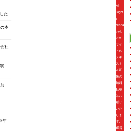
All
Right
ました
s
resea
田の本
ved.
※当
サイ
式会社
トの
テキ
スト
講演
＆画
像の
無断
ス加
転載
はお
断り
いた
しま
9年
す。
運営