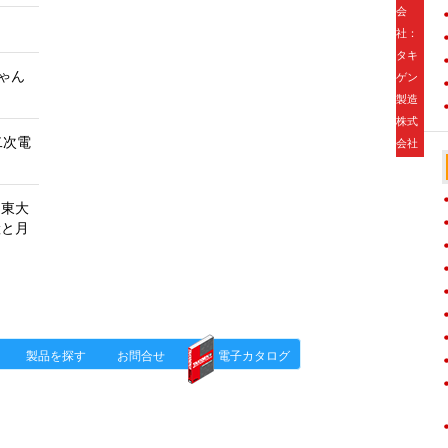
会
社：
タキ
ゃん
ゲン
製造
株式
］二次電
会社
 東大
産と月
ポ」HOME
タキゲンinfo.
製品を探す
お問合せ
電子カタログ