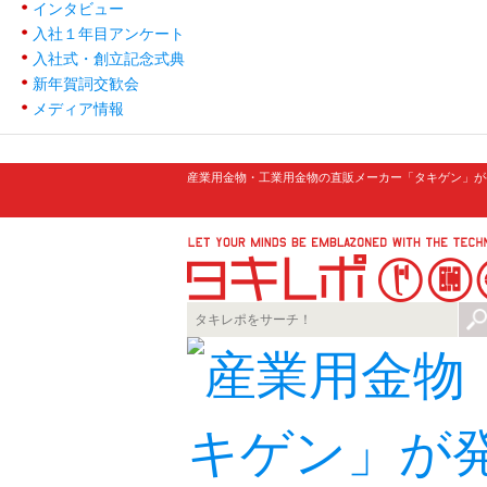
インタビュー
入社１年目アンケート
入社式・創立記念式典
新年賀詞交歓会
メディア情報
産業用金物・工業用金物の直販メーカー「タキゲン」が