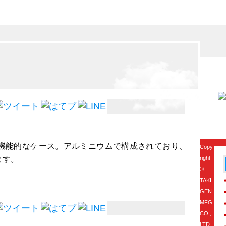
機能的なケース。アルミニウムで構成されており、
Copy
ます。
right
©
TAKI
GEN
MFG
CO.,
LTD.