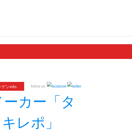
ゲンinfo.
follow us