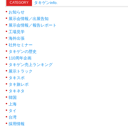
タキゲンinfo.
CATEGORY
お知らせ
展示会情報／出展告知
展示会情報／報告レポート
工場見学
海外出張
社外セミナー
タキゲンの歴史
110周年企画
タキゲン売上ランキング
展示トラック
タキスポ
タキ旅レポ
タキネタ
韓国
上海
タイ
台湾
採用情報