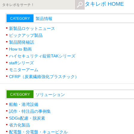
タキレポ HOME
製品情報
CATEGORY
新製品ロケットニュース
ピックアップ製品
製品開発秘話
How to 動画
ハイセキュリティ錠前TAKシリーズ
staffシリーズ
モニターアーム
CFRP（炭素繊維強化プラスチック）
ソリューション
CATEGORY
船舶・港湾設備
試作・特注品の事例集
SDGs配慮・脱炭素
省力化製品
配電盤・分電盤・キュービクル