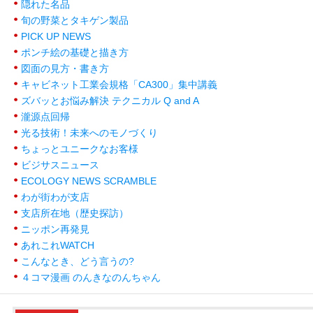
隠れた名品
旬の野菜とタキゲン製品
PICK UP NEWS
ポンチ絵の基礎と描き方
図面の見方・書き方
キャビネット工業会規格「CA300」集中講義
ズバッとお悩み解決 テクニカル Q and A
瀧源点回帰
光る技術！未来へのモノづくり
ちょっとユニークなお客様
ビジサスニュース
ECOLOGY NEWS SCRAMBLE
わが街わが支店
支店所在地（歴史探訪）
ニッポン再発見
あれこれWATCH
こんなとき、どう言うの?
４コマ漫画 のんきなのんちゃん