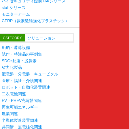
ハイセキュリティ錠前TAKシリーズ
staffシリーズ
モニターアーム
CFRP（炭素繊維強化プラスチック）
ソリューション
CATEGORY
船舶・港湾設備
試作・特注品の事例集
SDGs配慮・脱炭素
省力化製品
配電盤・分電盤・キュービクル
医療・福祉・介護関連
ロボット・自動化装置関連
二次電池関連
EV・PHEV充電器関連
再生可能エネルギー
農業関連
半導体製造装置関連
共同溝・無電柱化関連