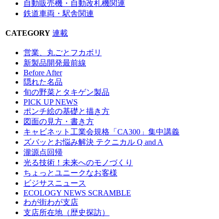
自動販売機・自動改札機関連
鉄道車両・駅舎関連
CATEGORY
連載
営業、丸ごとフカボリ
新製品開発最前線
Before After
隠れた名品
旬の野菜とタキゲン製品
PICK UP NEWS
ポンチ絵の基礎と描き方
図面の見方・書き方
キャビネット工業会規格「CA300」集中講義
ズバッとお悩み解決 テクニカル Q and A
瀧源点回帰
光る技術！未来へのモノづくり
ちょっとユニークなお客様
ビジサスニュース
ECOLOGY NEWS SCRAMBLE
わが街わが支店
支店所在地（歴史探訪）