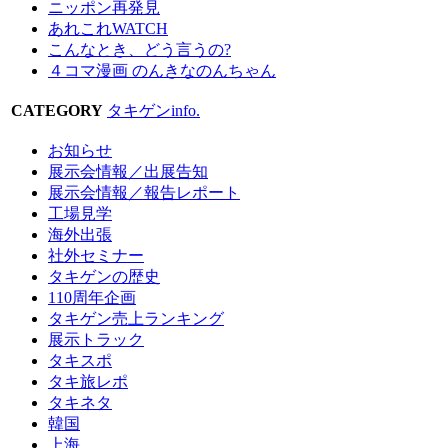
ニッポン再発見
あれこれWATCH
こんなとき、どう言うの?
４コマ漫画 のんきなのんちゃん
CATEGORY
タキゲンinfo.
お知らせ
展示会情報／出展告知
展示会情報／報告レポート
工場見学
海外出張
社外セミナー
タキゲンの歴史
110周年企画
タキゲン売上ランキング
展示トラック
タキスポ
タキ旅レポ
タキネタ
韓国
上海