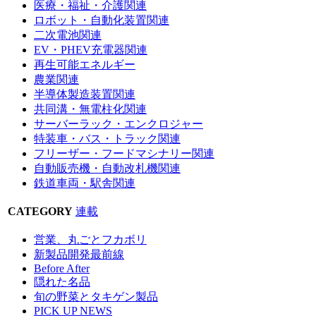
医療・福祉・介護関連
ロボット・自動化装置関連
二次電池関連
EV・PHEV充電器関連
再生可能エネルギー
農業関連
半導体製造装置関連
共同溝・無電柱化関連
サーバーラック・エンクロジャー
特装車・バス・トラック関連
フリーザー・フードマシナリー関連
自動販売機・自動改札機関連
鉄道車両・駅舎関連
CATEGORY
連載
営業、丸ごとフカボリ
新製品開発最前線
Before After
隠れた名品
旬の野菜とタキゲン製品
PICK UP NEWS