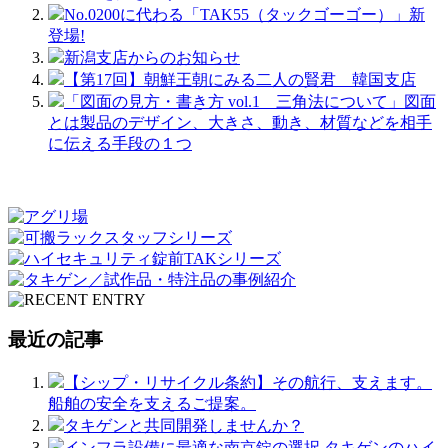
No.0200に代わる「TAK55（タックゴーゴー）」新
登場!
新潟支店からのお知らせ
【第17回】朝鮮王朝にみる二人の賢君 韓国支店
「図面の見方・書き方 vol.1 三角法について」図面
とは製品のデザイン、大きさ、動き、材質などを相手
に伝える手段の１つ
最近の記事
【シップ・リサイクル条約】その航行、支えます。
船舶の安全を支えるご提案。
タキゲンと共同開発しませんか？
インフラ設備に最適な南京錠の選択 タキゲンのハイ