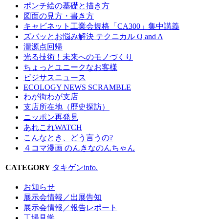
ポンチ絵の基礎と描き方
図面の見方・書き方
キャビネット工業会規格「CA300」集中講義
ズバッとお悩み解決 テクニカル Q and A
瀧源点回帰
光る技術！未来へのモノづくり
ちょっとユニークなお客様
ビジサスニュース
ECOLOGY NEWS SCRAMBLE
わが街わが支店
支店所在地（歴史探訪）
ニッポン再発見
あれこれWATCH
こんなとき、どう言うの?
４コマ漫画 のんきなのんちゃん
CATEGORY
タキゲンinfo.
お知らせ
展示会情報／出展告知
展示会情報／報告レポート
工場見学