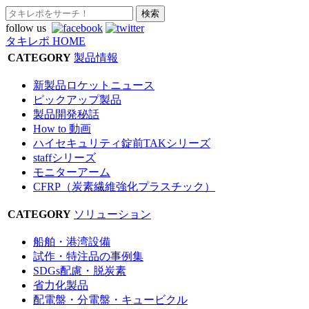
follow us
タキレポ HOME
CATEGORY
製品情報
新製品ロケットニュース
ピックアップ製品
製品開発秘話
How to 動画
ハイセキュリティ錠前TAKシリーズ
staffシリーズ
モニターアーム
CFRP（炭素繊維強化プラスチック）
CATEGORY
ソリューション
船舶・港湾設備
試作・特注品の事例集
SDGs配慮・脱炭素
省力化製品
配電盤・分電盤・キュービクル