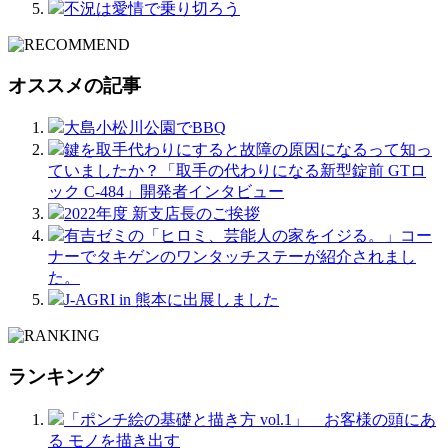
不況は愛情で乗り切ろう
オススメの記事
大島小松川公園でBBQ
鍵を取手代わりにすると故障の原因になるって知っ
ていましたか？「取手の代わりになる新型錠前 GTロ
ック C-484」開発者インタビュー
2022年度 新支店長のご挨拶
有吉ゼミの「ヒロミ、芸能人の家をイジる。」コー
ナーでタキゲンのワンタッチステーが紹介されまし
た。
J-AGRI in 熊本に出展しました
ランキング
「ポンチ絵の基礎と描き方 vol.1」 お客様の頭にあ
る モノを描き出す