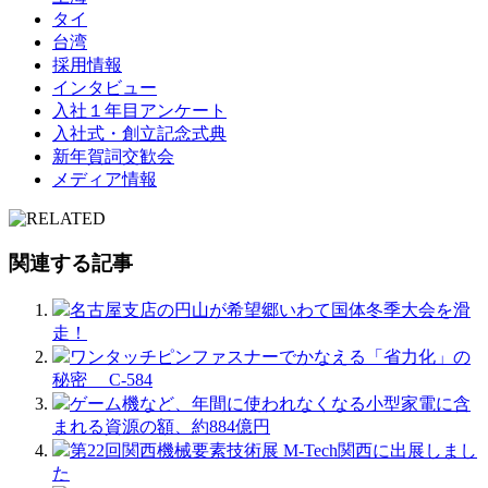
タイ
台湾
採用情報
インタビュー
入社１年目アンケート
入社式・創立記念式典
新年賀詞交歓会
メディア情報
関連する記事
名古屋支店の円山が希望郷いわて国体冬季大会を滑
走！
ワンタッチピンファスナーでかなえる「省力化」の
秘密 C-584
ゲーム機など、年間に使われなくなる小型家電に含
まれる資源の額、約884億円
第22回関西機械要素技術展 M-Tech関西に出展しまし
た