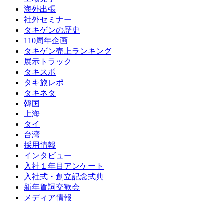
海外出張
社外セミナー
タキゲンの歴史
110周年企画
タキゲン売上ランキング
展示トラック
タキスポ
タキ旅レポ
タキネタ
韓国
上海
タイ
台湾
採用情報
インタビュー
入社１年目アンケート
入社式・創立記念式典
新年賀詞交歓会
メディア情報