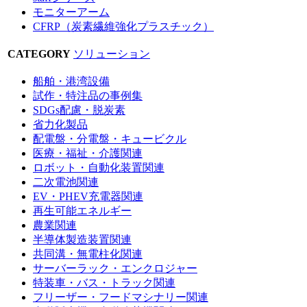
モニターアーム
CFRP（炭素繊維強化プラスチック）
CATEGORY
ソリューション
船舶・港湾設備
試作・特注品の事例集
SDGs配慮・脱炭素
省力化製品
配電盤・分電盤・キュービクル
医療・福祉・介護関連
ロボット・自動化装置関連
二次電池関連
EV・PHEV充電器関連
再生可能エネルギー
農業関連
半導体製造装置関連
共同溝・無電柱化関連
サーバーラック・エンクロジャー
特装車・バス・トラック関連
フリーザー・フードマシナリー関連