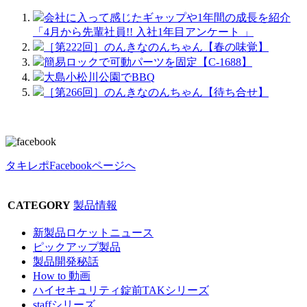
会社に入って感じたギャップや1年間の成長を紹介
「4月から先輩社員!! 入社1年目アンケート 」
［第222回］のんきなのんちゃん【春の味覚】
簡易ロックで可動パーツを固定【C-1688】
大島小松川公園でBBQ
［第266回］のんきなのんちゃん【待ち合せ】
タキレポFacebookページへ
CATEGORY
製品情報
新製品ロケットニュース
ピックアップ製品
製品開発秘話
How to 動画
ハイセキュリティ錠前TAKシリーズ
staffシリーズ