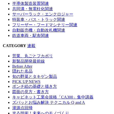
半導体製造装置関連
共同溝・無電柱化関連
サーバーラック・エンクロジャー
特装車・バス・トラック関連
フリーザー・フードマシナリー関連
自動販売機・自動改札機関連
鉄道車両・駅舎関連
CATEGORY
連載
営業、丸ごとフカボリ
新製品開発最前線
Before After
隠れた名品
旬の野菜とタキゲン製品
PICK UP NEWS
ポンチ絵の基礎と描き方
図面の見方・書き方
キャビネット工業会規格「CA300」集中講義
ズバッとお悩み解決 テクニカル Q and A
瀧源点回帰
光る技術！未来へのモノづくり