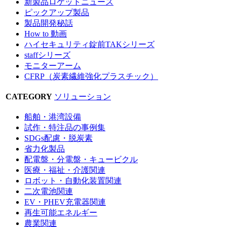
新製品ロケットニュース
ピックアップ製品
製品開発秘話
How to 動画
ハイセキュリティ錠前TAKシリーズ
staffシリーズ
モニターアーム
CFRP（炭素繊維強化プラスチック）
CATEGORY
ソリューション
船舶・港湾設備
試作・特注品の事例集
SDGs配慮・脱炭素
省力化製品
配電盤・分電盤・キュービクル
医療・福祉・介護関連
ロボット・自動化装置関連
二次電池関連
EV・PHEV充電器関連
再生可能エネルギー
農業関連