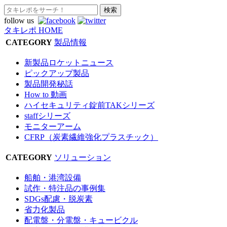
follow us
タキレポ HOME
CATEGORY
製品情報
新製品ロケットニュース
ピックアップ製品
製品開発秘話
How to 動画
ハイセキュリティ錠前TAKシリーズ
staffシリーズ
モニターアーム
CFRP（炭素繊維強化プラスチック）
CATEGORY
ソリューション
船舶・港湾設備
試作・特注品の事例集
SDGs配慮・脱炭素
省力化製品
配電盤・分電盤・キュービクル