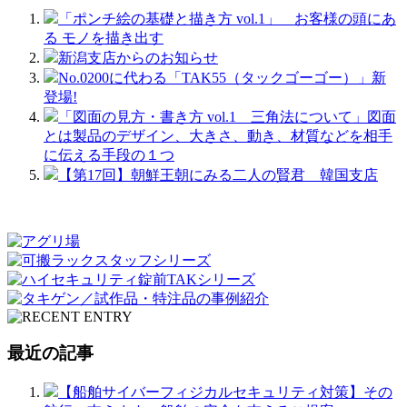
「ポンチ絵の基礎と描き方 vol.1」 お客様の頭にあ
る モノを描き出す
新潟支店からのお知らせ
No.0200に代わる「TAK55（タックゴーゴー）」新
登場!
「図面の見方・書き方 vol.1 三角法について」図面
とは製品のデザイン、大きさ、動き、材質などを相手
に伝える手段の１つ
【第17回】朝鮮王朝にみる二人の賢君 韓国支店
最近の記事
【船舶サイバーフィジカルセキュリティ対策】その