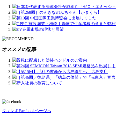
日本を代表する海運会社が取組む「ゼロ・エミッショ
［第268回］のんきなのんちゃん【かまくら】
第19回 中国国際工業博覧会に出展しました
GPEC 施設園芸・植物工場展で生産者様の意見と弊
EV充電市場の現状と展望
オススメの記事
景観に配慮した塗装ハンドルのご案内
第24回 SEMICON Taiwan 2018 SEMI規格品を出展し
【第15回】毛利の末裔から広島誕生へ 広島支店
［第46回／徳島県］「徳島の価値」で「vs東京」宣言
新入社員の教育について
タキレポFacebookページへ