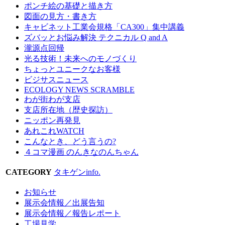
ポンチ絵の基礎と描き方
図面の見方・書き方
キャビネット工業会規格「CA300」集中講義
ズバッとお悩み解決 テクニカル Q and A
瀧源点回帰
光る技術！未来へのモノづくり
ちょっとユニークなお客様
ビジサスニュース
ECOLOGY NEWS SCRAMBLE
わが街わが支店
支店所在地（歴史探訪）
ニッポン再発見
あれこれWATCH
こんなとき、どう言うの?
４コマ漫画 のんきなのんちゃん
CATEGORY
タキゲンinfo.
お知らせ
展示会情報／出展告知
展示会情報／報告レポート
工場見学