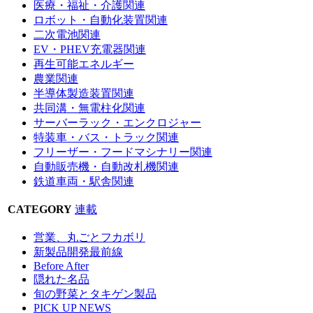
医療・福祉・介護関連
ロボット・自動化装置関連
二次電池関連
EV・PHEV充電器関連
再生可能エネルギー
農業関連
半導体製造装置関連
共同溝・無電柱化関連
サーバーラック・エンクロジャー
特装車・バス・トラック関連
フリーザー・フードマシナリー関連
自動販売機・自動改札機関連
鉄道車両・駅舎関連
CATEGORY
連載
営業、丸ごとフカボリ
新製品開発最前線
Before After
隠れた名品
旬の野菜とタキゲン製品
PICK UP NEWS