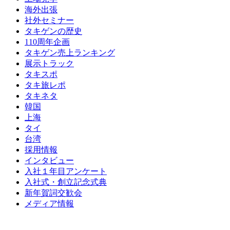
海外出張
社外セミナー
タキゲンの歴史
110周年企画
タキゲン売上ランキング
展示トラック
タキスポ
タキ旅レポ
タキネタ
韓国
上海
タイ
台湾
採用情報
インタビュー
入社１年目アンケート
入社式・創立記念式典
新年賀詞交歓会
メディア情報