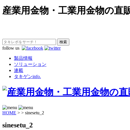
産業用金物・工業用金物の直
follow us
製品情報
ソリューション
連載
タキゲンinfo.
HOME
>
>
sinesetu_2
sinesetu_2