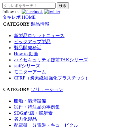
follow us
タキレポ HOME
CATEGORY
製品情報
新製品ロケットニュース
ピックアップ製品
製品開発秘話
How to 動画
ハイセキュリティ錠前TAKシリーズ
staffシリーズ
モニターアーム
CFRP（炭素繊維強化プラスチック）
CATEGORY
ソリューション
船舶・港湾設備
試作・特注品の事例集
SDGs配慮・脱炭素
省力化製品
配電盤・分電盤・キュービクル