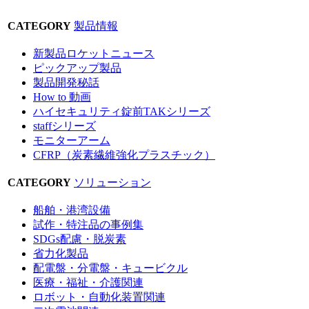
CATEGORY
製品情報
新製品ロケットニュース
ピックアップ製品
製品開発秘話
How to 動画
ハイセキュリティ錠前TAKシリーズ
staffシリーズ
モニターアーム
CFRP（炭素繊維強化プラスチック）
CATEGORY
ソリューション
船舶・港湾設備
試作・特注品の事例集
SDGs配慮・脱炭素
省力化製品
配電盤・分電盤・キュービクル
医療・福祉・介護関連
ロボット・自動化装置関連