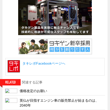
船舶・港湾設備
試作・特注品の事例集
SDGs配慮・脱炭素
省力化製品
配電盤・分電盤・キュービクル
医療・福祉・介護関連
ロボット・自動化装置関連
タキレポFacebookページへ
二次電池関連
EV・PHEV充電器関連
再生可能エネルギー
関連する記事
農業関連
価格改定のお願い
半導体製造装置関連
英仏が目指すエンジン車の販売禁止が始まるのは、
共同溝・無電柱化関連
2040年