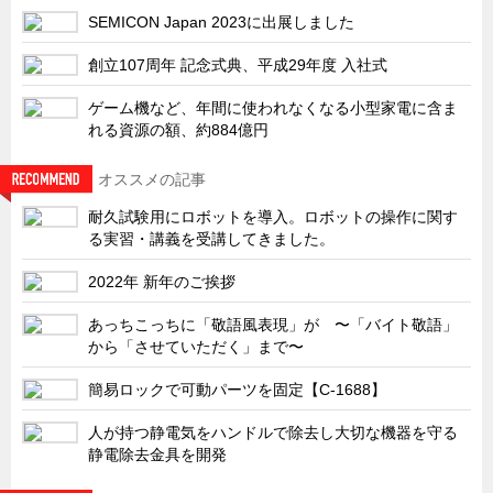
サーバーラック・エンクロジャー
SEMICON Japan 2023に出展しました
特装車・バス・トラック関連
創立107周年 記念式典、平成29年度 入社式
フリーザー・フードマシナリー関連
ゲーム機など、年間に使われなくなる小型家電に含ま
自動販売機・自動改札機関連
れる資源の額、約884億円
鉄道車両・駅舎関連
オススメの記事
連載
CATEGORY
耐久試験用にロボットを導入。ロボットの操作に関す
営業、丸ごとフカボリ
る実習・講義を受講してきました。
新製品開発最前線
2022年 新年のご挨拶
Before After
あっちこっちに「敬語風表現」が 〜「バイト敬語」
隠れた名品
から「させていただく」まで〜
旬の野菜とタキゲン製品
簡易ロックで可動パーツを固定【C-1688】
PICK UP NEWS
人が持つ静電気をハンドルで除去し大切な機器を守る
ポンチ絵の基礎と描き方
静電除去金具を開発
図面の見方・書き方