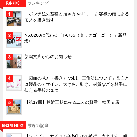
ランキング
キャビネット工業会規格「CA300」集中講義
「ポンチ絵の基礎と描き方 vol.1」 お客様の頭にある
ズバッとお悩み解決 テクニカル Q and A
モノを描き出す
瀧源点回帰
No.0200に代わる「TAK55（タックゴーゴー）」新登
光る技術！未来へのモノづくり
場!
ちょっとユニークなお客様
新潟支店からのお知らせ
ビジサスニュース
ECOLOGY NEWS SCRAMBLE
「図面の見方・書き方 vol.1 三角法について」図面と
わが街わが支店
は製品のデザイン、大きさ、動き、材質などを相手に
支店所在地（歴史探訪）
伝える手段の１つ
ニッポン再発見
【第17回】朝鮮王朝にみる二人の賢君 韓国支店
あれこれWATCH
こんなとき、どう言うの?
最近の記事
４コマ漫画 のんきなのんちゃん
【シップ・リサイクル条約】その航行、支えます。船