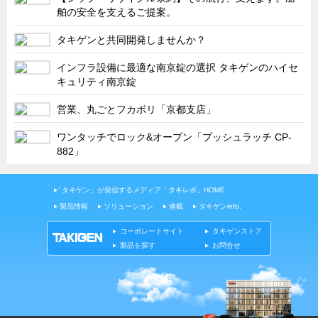
タキゲンinfo.
CATEGORY
舶の安全を支えるご提案。
お知らせ
タキゲンと共同開発しませんか？
展示会情報／出展告知
インフラ設備に最適な南京錠の選択 タキゲンのハイセ
展示会情報／報告レポート
キュリティ南京錠
工場見学
営業、丸ごとフカボリ「京都支店」
海外出張
ワンタッチでロック&オープン「プッシュラッチ CP-
社外セミナー
882」
タキゲンの歴史
「タキゲン」が発信するメディア「タキレポ」HOME
110周年企画
製品情報
ソリューション
連載
タキゲンinfo.
タキゲン売上ランキング
コーポレートサイト
タキゲンストア
展示トラック
製品を探す
お問合せ
タキスポ
タキ旅レポ
タキネタ