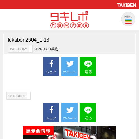
fukabori2604_1-13
製品情報
CATEGORY
2026.03.31掲載
CATEGORY
新製品ロケットニュース
ピックアップ製品
製品開発秘話
How to 動画
ハイセキュリティ錠前TAKシリーズ
CATEGORY
staffシリーズ
モニターアーム
CFRP（炭素繊維強化プラスチック）
ソリューション
CATEGORY