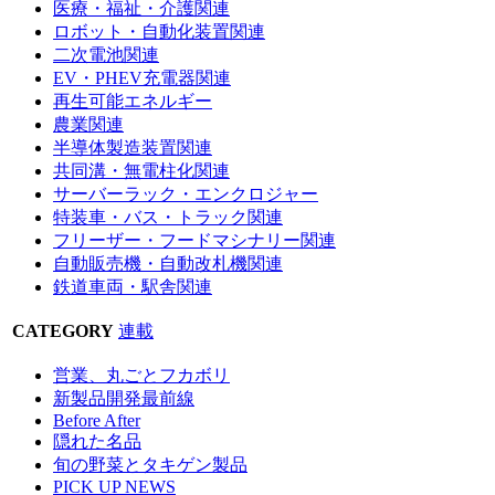
医療・福祉・介護関連
ロボット・自動化装置関連
二次電池関連
EV・PHEV充電器関連
再生可能エネルギー
農業関連
半導体製造装置関連
共同溝・無電柱化関連
サーバーラック・エンクロジャー
特装車・バス・トラック関連
フリーザー・フードマシナリー関連
自動販売機・自動改札機関連
鉄道車両・駅舎関連
CATEGORY
連載
営業、丸ごとフカボリ
新製品開発最前線
Before After
隠れた名品
旬の野菜とタキゲン製品
PICK UP NEWS