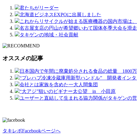
君たちがリーダー
北海道ビジネスEXPOに出展しました
これからリサイクルが始まる医療機器の国内市場は、2兆
名古屋支店の円山が希望郷いわて国体冬季大会を滑走
タキゲンの地域・社会貢献
オススメの記事
日本国内で年間に廃棄処分される食品の総量 1800
“プレハブ冷凍冷蔵庫用新型ハンドル” 開発者インタビ
会社とは家族を含めた一大人間集団
“大アジ”狙いのビギナー太公望 in 小田原
ユーザーと直結して生まれる協力関係がタキゲンの営
タキレポFacebookページへ