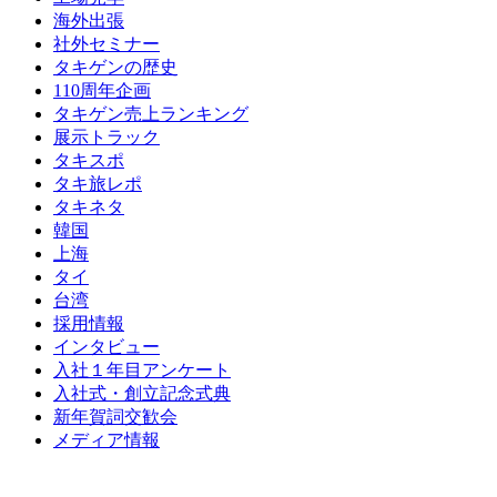
海外出張
社外セミナー
タキゲンの歴史
110周年企画
タキゲン売上ランキング
展示トラック
タキスポ
タキ旅レポ
タキネタ
韓国
上海
タイ
台湾
採用情報
インタビュー
入社１年目アンケート
入社式・創立記念式典
新年賀詞交歓会
メディア情報