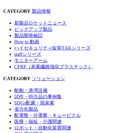
CATEGORY
製品情報
新製品ロケットニュース
ピックアップ製品
製品開発秘話
How to 動画
ハイセキュリティ錠前TAKシリーズ
staffシリーズ
モニターアーム
CFRP（炭素繊維強化プラスチック）
CATEGORY
ソリューション
船舶・港湾設備
試作・特注品の事例集
SDGs配慮・脱炭素
省力化製品
配電盤・分電盤・キュービクル
医療・福祉・介護関連
ロボット・自動化装置関連