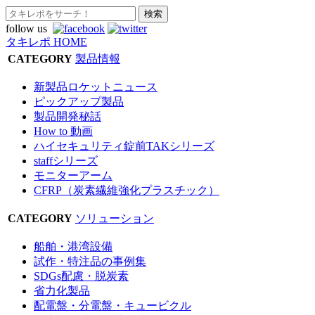
follow us
タキレポ HOME
CATEGORY
製品情報
新製品ロケットニュース
ピックアップ製品
製品開発秘話
How to 動画
ハイセキュリティ錠前TAKシリーズ
staffシリーズ
モニターアーム
CFRP（炭素繊維強化プラスチック）
CATEGORY
ソリューション
船舶・港湾設備
試作・特注品の事例集
SDGs配慮・脱炭素
省力化製品
配電盤・分電盤・キュービクル