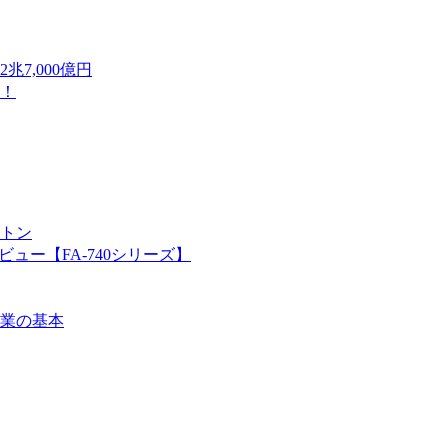
7,000億円
！
万トン
ュー【FA-740シリーズ】
業の基本