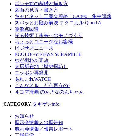
ポンチ絵の基礎と描き方
図面の見方・書き方
キャビネット工業会規格「CA300」集中講義
ズバッとお悩み解決 テクニカル Q and A
瀧源点回帰
光る技術！未来へのモノづくり
ちょっとユニークなお客様
ビジサスニュース
ECOLOGY NEWS SCRAMBLE
わが街わが支店
支店所在地（歴史探訪）
ニッポン再発見
あれこれWATCH
こんなとき、どう言うの?
４コマ漫画 のんきなのんちゃん
CATEGORY
タキゲンinfo.
お知らせ
展示会情報／出展告知
展示会情報／報告レポート
工場見学